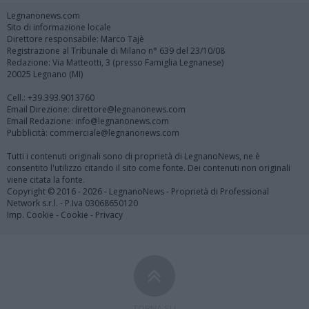
Legnanonews.com
Sito di informazione locale
Direttore responsabile: Marco Tajè
Registrazione al Tribunale di Milano n° 639 del 23/10/08
Redazione: Via Matteotti, 3 (presso Famiglia Legnanese)
20025 Legnano (MI)
Cell.: +39.393.9013760
Email Direzione: direttore@legnanonews.com
Email Redazione: info@legnanonews.com
Pubblicità: commerciale@legnanonews.com
Tutti i contenuti originali sono di proprietà di LegnanoNews, ne è
consentito l'utilizzo citando il sito come fonte. Dei contenuti non originali
viene citata la fonte.
Copyright © 2016 - 2026 - LegnanoNews - Proprietà di Professional
Network s.r.l. - P.Iva 03068650120
Imp. Cookie
-
Cookie
-
Privacy
TORNA SU