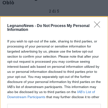
Oblò
2 di 5
TAG
Legnano
LegnanoNews -
Do Not Process My Personal
Information
If you wish to opt-out of the sale, sharing to third parties, or
Leggi l'articolo:
processing of your personal or sensitive information for
Cena con delitto in contrada a San Martino a Legnano con
targeted advertising by us, please use the below opt-out
l’associazione Oblò
section to confirm your selection. Please note that after your
opt-out request is processed you may continue seeing
interest-based ads based on personal information utilized by
us or personal information disclosed to third parties prior to
your opt-out. You may separately opt-out of the further
disclosure of your personal information by third parties on the
IAB’s list of downstream participants. This information may
also be disclosed by us to third parties on the
IAB’s List of
Downstream Participants
that may further disclose it to other
third parties.