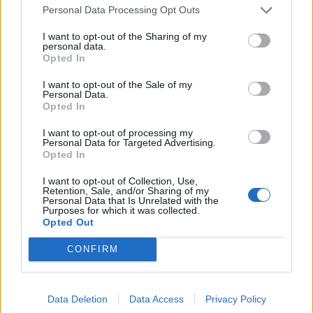
Personal Data Processing Opt Outs
I want to opt-out of the Sharing of my
personal data.
Opted In
I want to opt-out of the Sale of my
Personal Data.
Commenti
Opted In
Accedi
o
registrati
per commentare questo
articolo.
I want to opt-out of processing my
Personal Data for Targeted Advertising.
Opted In
L'email è richiesta ma non verrà mostrata ai visitatori. Il contenuto di questo
commento esprime il pensiero dell'autore e non rappresenta la linea editoriale
di VareseNews.it, che rimane autonoma e indipendente. I messaggi inclusi nei
commenti non sono testi giornalistici, ma post inviati dai singoli lettori che
I want to opt-out of Collection, Use,
possono essere automaticamente pubblicati senza filtro preventivo. I commenti
Retention, Sale, and/or Sharing of my
che includano uno o più link a siti esterni verranno rimossi in automatico dal
Personal Data that Is Unrelated with the
sistema.
Purposes for which it was collected.
Opted Out
CONFIRM
Data Deletion
Data Access
Privacy Policy