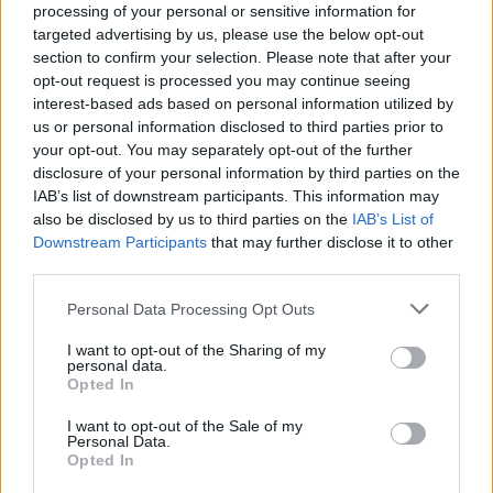
processing of your personal or sensitive information for
targeted advertising by us, please use the below opt-out
section to confirm your selection. Please note that after your
opt-out request is processed you may continue seeing
interest-based ads based on personal information utilized by
us or personal information disclosed to third parties prior to
your opt-out. You may separately opt-out of the further
disclosure of your personal information by third parties on the
IAB’s list of downstream participants. This information may
also be disclosed by us to third parties on the
IAB’s List of
Downstream Participants
that may further disclose it to other
Commenti
third parties.
Accedi
o
registrati
per commentare questo
articolo.
Personal Data Processing Opt Outs
L'email è richiesta ma non verrà mostrata ai visitatori. Il contenuto di questo
I want to opt-out of the Sharing of my
commento esprime il pensiero dell'autore e non rappresenta la linea editoriale
di VareseNews.it, che rimane autonoma e indipendente. I messaggi inclusi nei
personal data.
commenti non sono testi giornalistici, ma post inviati dai singoli lettori che
Opted In
possono essere automaticamente pubblicati senza filtro preventivo. I commenti
che includano uno o più link a siti esterni verranno rimossi in automatico dal
sistema.
I want to opt-out of the Sale of my
Personal Data.
Opted In