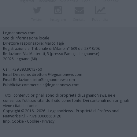
Registrati
Redazione
Invia notizia
Feed RSS
Facebook
Twitter
Instagram
Contatti
Pubblicità
Legnanonews.com
Sito di informazione locale
Direttore responsabile: Marco Tajè
Registrazione al Tribunale di Milano n° 639 del 23/10/08
Redazione: Via Matteotti, 3 (presso Famiglia Legnanese)
20025 Legnano (MI)
Cell.: +39.393.9013760
Email Direzione: direttore@legnanonews.com
Email Redazione: info@legnanonews.com
Pubblicità: commerciale@legnanonews.com
Tutti i contenuti originali sono di proprietà di LegnanoNews, ne è
consentito l'utilizzo citando il sito come fonte. Dei contenuti non originali
viene citata la fonte.
Copyright © 2016 - 2026 - LegnanoNews - Proprietà di Professional
Network s.r.l. - P.Iva 03068650120
Imp. Cookie
-
Cookie
-
Privacy