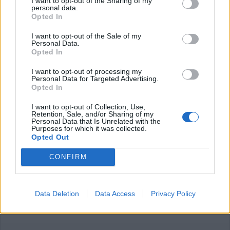
I want to opt-out of the Sharing of my
personal data.
Opted In
Commenti
I want to opt-out of the Sale of my
Accedi
o
registrati
per commentare questo
Personal Data.
articolo.
Opted In
L'email è richiesta ma non verrà mostrata ai visitatori. Il contenuto di questo
commento esprime il pensiero dell'autore e non rappresenta la linea editoriale
I want to opt-out of processing my
di VareseNews.it, che rimane autonoma e indipendente. I messaggi inclusi nei
Personal Data for Targeted Advertising.
commenti non sono testi giornalistici, ma post inviati dai singoli lettori che
possono essere automaticamente pubblicati senza filtro preventivo. I commenti
Opted In
che includano uno o più link a siti esterni verranno rimossi in automatico dal
sistema.
I want to opt-out of Collection, Use,
Retention, Sale, and/or Sharing of my
Personal Data that Is Unrelated with the
Purposes for which it was collected.
Opted Out
CONFIRM
Data Deletion
Data Access
Privacy Policy