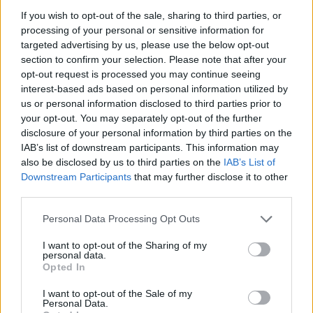
If you wish to opt-out of the sale, sharing to third parties, or
processing of your personal or sensitive information for
targeted advertising by us, please use the below opt-out
section to confirm your selection. Please note that after your
opt-out request is processed you may continue seeing
interest-based ads based on personal information utilized by
us or personal information disclosed to third parties prior to
your opt-out. You may separately opt-out of the further
disclosure of your personal information by third parties on the
IAB’s list of downstream participants. This information may
also be disclosed by us to third parties on the
IAB’s List of
Downstream Participants
that may further disclose it to other
third parties.
Commenti
Personal Data Processing Opt Outs
Accedi
o
registrati
per commentare questo
articolo.
I want to opt-out of the Sharing of my
personal data.
L'email è richiesta ma non verrà mostrata ai visitatori. Il contenuto di questo
Opted In
commento esprime il pensiero dell'autore e non rappresenta la linea editoriale
di VareseNews.it, che rimane autonoma e indipendente. I messaggi inclusi nei
commenti non sono testi giornalistici, ma post inviati dai singoli lettori che
I want to opt-out of the Sale of my
possono essere automaticamente pubblicati senza filtro preventivo. I commenti
che includano uno o più link a siti esterni verranno rimossi in automatico dal
Personal Data.
sistema.