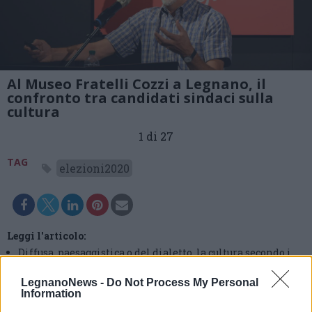
Al Museo Fratelli Cozzi a Legnano, il
confronto tra candidati sindaci sulla
cultura
1 di 27
TAG
elezioni2020
Leggi l'articolo:
Diffusa, paesaggistica o del dialetto, la cultura secondo i
candidati di Legnano
LegnanoNews -
Do Not Process My Personal
Information