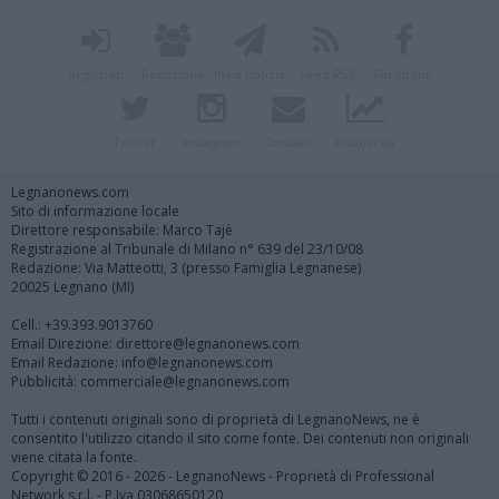
Registrati
Redazione
Invia notizia
Feed RSS
Facebook
Twitter
Instagram
Contatti
Pubblicità
Legnanonews.com
Sito di informazione locale
Direttore responsabile: Marco Tajè
Registrazione al Tribunale di Milano n° 639 del 23/10/08
Redazione: Via Matteotti, 3 (presso Famiglia Legnanese)
20025 Legnano (MI)
Cell.: +39.393.9013760
Email Direzione: direttore@legnanonews.com
Email Redazione: info@legnanonews.com
Pubblicità: commerciale@legnanonews.com
Tutti i contenuti originali sono di proprietà di LegnanoNews, ne è
consentito l'utilizzo citando il sito come fonte. Dei contenuti non originali
viene citata la fonte.
Copyright © 2016 - 2026 - LegnanoNews - Proprietà di Professional
Network s.r.l. - P.Iva 03068650120