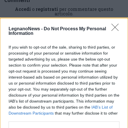
Commenti
Accedi
o
registrati
per commentare questo
articolo.
L'email è richiesta ma non verrà mostrata ai visitatori. Il contenuto di questo
commento esprime il pensiero dell'autore e non rappresenta la linea editoriale
LegnanoNews -
Do Not Process My Personal
di VareseNews.it, che rimane autonoma e indipendente. I messaggi inclusi nei
commenti non sono testi giornalistici, ma post inviati dai singoli lettori che
Information
possono essere automaticamente pubblicati senza filtro preventivo. I commenti
che includano uno o più link a siti esterni verranno rimossi in automatico dal
sistema.
If you wish to opt-out of the sale, sharing to third parties, or
processing of your personal or sensitive information for
targeted advertising by us, please use the below opt-out
section to confirm your selection. Please note that after your
opt-out request is processed you may continue seeing
interest-based ads based on personal information utilized by
us or personal information disclosed to third parties prior to
your opt-out. You may separately opt-out of the further
disclosure of your personal information by third parties on the
IAB’s list of downstream participants. This information may
also be disclosed by us to third parties on the
IAB’s List of
Downstream Participants
that may further disclose it to other
third parties.