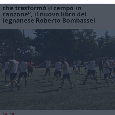
Esce “Francesco Guccini – L’uomo
che trasformò il tempo in
canzone”, il nuovo libro del
legnanese Roberto Bombassei
CALCIO