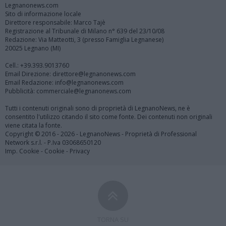
Legnanonews.com
Sito di informazione locale
Direttore responsabile: Marco Tajè
Registrazione al Tribunale di Milano n° 639 del 23/10/08
Redazione: Via Matteotti, 3 (presso Famiglia Legnanese)
20025 Legnano (MI)
Cell.: +39.393.9013760
Email Direzione: direttore@legnanonews.com
Email Redazione: info@legnanonews.com
Pubblicità: commerciale@legnanonews.com
Tutti i contenuti originali sono di proprietà di LegnanoNews, ne è
consentito l'utilizzo citando il sito come fonte. Dei contenuti non originali
viene citata la fonte.
Copyright © 2016 - 2026 - LegnanoNews - Proprietà di Professional
Network s.r.l. - P.Iva 03068650120
Imp. Cookie
-
Cookie
-
Privacy
TORNA SU