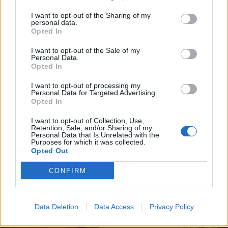
I want to opt-out of the Sharing of my
personal data.
Opted In
I want to opt-out of the Sale of my
Personal Data.
Opted In
I want to opt-out of processing my
Personal Data for Targeted Advertising.
Opted In
I want to opt-out of Collection, Use,
Retention, Sale, and/or Sharing of my
Personal Data that Is Unrelated with the
Purposes for which it was collected.
Opted Out
GUARDIA DI FINANZA
CONFIRM
Gasolio alterato ad Abbiategrasso:
sequestrati oltre 20 mila litri dalla
guardia di finanza
Data Deletion
Data Access
Privacy Policy