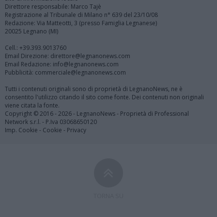
Direttore responsabile: Marco Tajè
Registrazione al Tribunale di Milano n° 639 del 23/10/08
Redazione: Via Matteotti, 3 (presso Famiglia Legnanese)
20025 Legnano (MI)
Cell.: +39.393.9013760
Email Direzione: direttore@legnanonews.com
Email Redazione: info@legnanonews.com
Pubblicità: commerciale@legnanonews.com
Tutti i contenuti originali sono di proprietà di LegnanoNews, ne è
consentito l'utilizzo citando il sito come fonte. Dei contenuti non originali
viene citata la fonte.
Copyright © 2016 - 2026 - LegnanoNews - Proprietà di Professional
Network s.r.l. - P.Iva 03068650120
Imp. Cookie
-
Cookie
-
Privacy
TORNA SU