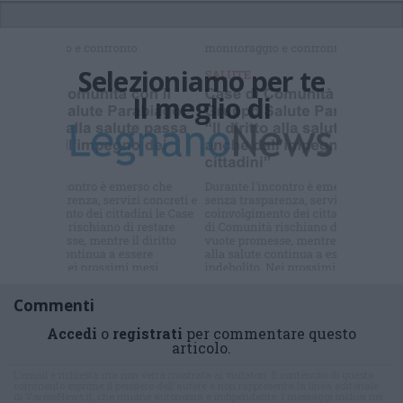
Selezioniamo per te
Il meglio di
Commenti
Accedi
o
registrati
per commentare questo
articolo.
L'email è richiesta ma non verrà mostrata ai visitatori. Il contenuto di questo
commento esprime il pensiero dell'autore e non rappresenta la linea editoriale
di VareseNews.it, che rimane autonoma e indipendente. I messaggi inclusi nei