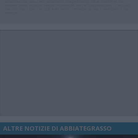
commenti non sono testi giornalistici, ma post inviati dai singoli lettori che
possono essere automaticamente pubblicati senza filtro preventivo. I commenti
che includano uno o più link a siti esterni verranno rimossi in automatico dal
sistema.
ALTRE NOTIZIE DI ABBIATEGRASSO