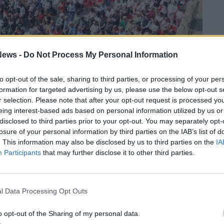
ews -
Do Not Process My Personal Information
to opt-out of the sale, sharing to third parties, or processing of your per
formation for targeted advertising by us, please use the below opt-out s
r selection. Please note that after your opt-out request is processed y
ono due immagini che dicono
dinamicità,
eing interest-based ads based on personal information utilized by us or
ia gli schemi stantii, che invita alla
disclosed to third parties prior to your opt-out. You may separately opt-
e dicono calore, colore e forza, coraggio di
losure of your personal information by third parties on the IAB’s list of
. This information may also be disclosed by us to third parties on the
IA
ovi percorsi, bandendo scoraggiamento e
Participants
that may further disclose it to other third parties.
olineato monsignor Cairati durante l’omelia -.
Dio:
apre a nuove, inedite e coraggiose forme
relazione
. Laddove il pensiero e il linguaggio
l Data Processing Opt Outs
inge per la convergenza in vista del bene
o opt-out of the Sharing of my personal data.
vile».