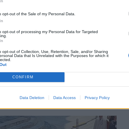
In
compatta sui 12 apostoli, ma si divide in
o opt-out of the Sale of my Personal Data.
cuno – ha proseguito il prevosto -. Fuor di
In
ica che
ognuno di noi ha doni particolari,
to opt-out of processing my Personal Data for Targeted
ing.
ecclesiale, che è chiamato a mettere in
In
une
, e mai, mai per esclusivo e bieco interesse
o opt-out of Collection, Use, Retention, Sale, and/or Sharing
i altri, fosse per questioni di prestigio, di
ersonal Data that Is Unrelated with the Purposes for which it
lected.
nt’altro.
Non ci si salva mai da soli
, Papa
Out
ha ricordato che noi siamo “interconnessi”,
CONFIRM
he e soprattutto nella vita. Il
mondo del
 associazioni di volontariato legnanesi,
a ma reale delle Parrocchie cittadine
Data Deletion
Data Access
Privacy Policy
ltura virtuosa
».