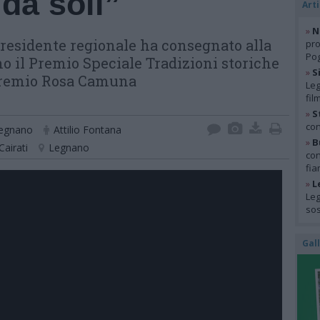
 da soli”
Arti
»
N
presidente regionale ha consegnato alla
pro
Pog
o il Premio Speciale Tradizioni storiche
»
S
 Premio Rosa Camuna
Leg
fil
»
S
con
Legnano
Attilio Fontana
»
B
airati
Legnano
con
fia
»
L
Leg
so
Gal