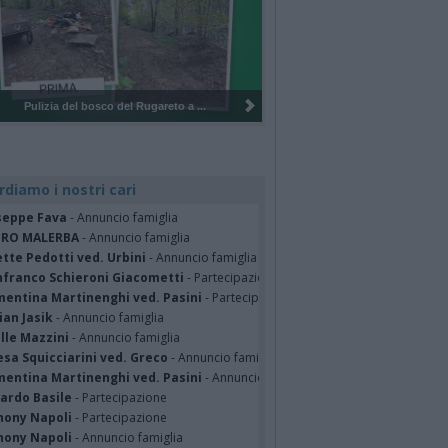
Pulizia del bosco del Rugareto a ...
rdiamo i nostri cari
seppe Fava
- Annuncio famiglia
TRO MALERBA
- Annuncio famiglia
tte Pedotti ved. Urbini
- Annuncio famiglia
nfranco Schieroni Giacometti
- Partecipazione
mentina Martinenghi ved. Pasini
- Partecipazione
ian Jasik
- Annuncio famiglia
lle Mazzini
- Annuncio famiglia
sa Squicciarini ved. Greco
- Annuncio famiglia
mentina Martinenghi ved. Pasini
- Annuncio famiglia
cardo Basile
- Partecipazione
hony Napoli
- Partecipazione
hony Napoli
- Annuncio famiglia