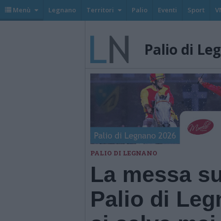
Menù
Legnano
Territori
Palio
Eventi
Sport
V
Palio di Le
PALIO DI LEGNANO
La messa sul
Palio di Leg