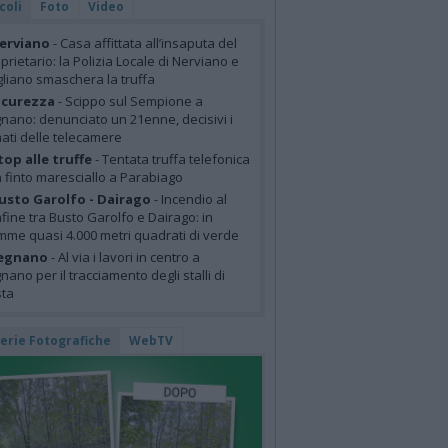
coli
Foto
Video
erviano
- Casa affittata all’insaputa del
prietario: la Polizia Locale di Nerviano e
liano smaschera la truffa
icurezza
- Scippo sul Sempione a
nano: denunciato un 21enne, decisivi i
mati delle telecamere
top alle truffe
- Tentata truffa telefonica
 finto maresciallo a Parabiago
usto Garolfo - Dairago
- Incendio al
fine tra Busto Garolfo e Dairago: in
mme quasi 4.000 metri quadrati di verde
egnano
- Al via i lavori in centro a
nano per il tracciamento degli stalli di
sta
lerie Fotografiche
WebTV