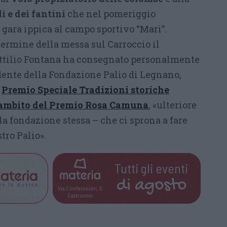
i e dei fantini
che nel pomeriggio
gara ippica al campo sportivo “Mari”.
 termine della messa sul Carroccio il
Attilio Fontana ha consegnato personalmente
dente della Fondazione Palio di Legnano,
l
Premio Speciale Tradizioni storiche
l’ambito del Premio Rosa Camuna
, «ulteriore
la fondazione stessa – che ci sprona a fare
tro Palio».
Tutti gli eventi
di
agosto
Via Confalonieri, 5
Castronno