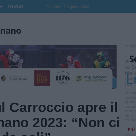
N
News24
Venerdi , 7 Agosto 2026
gnano
S
 Carroccio apre il
nano 2023: “Non ci
I PIÙ