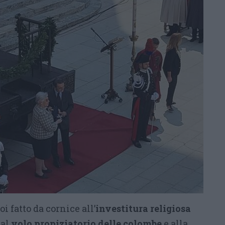
 fatto da cornice all’
investitura religiosa
, al
volo propiziatorio delle colombe
e alla