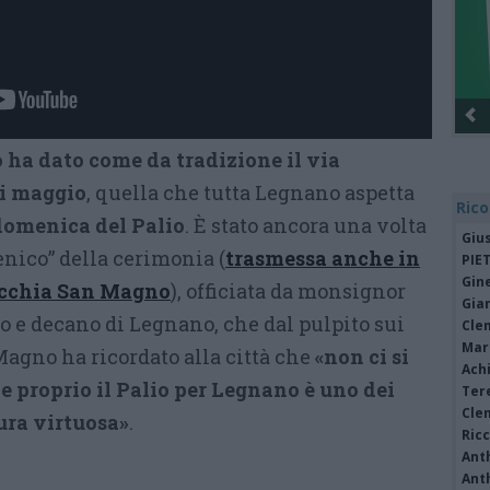
 ha dato come da tradizione il via
di maggio
, quella che tutta Legnano aspetta
Rico
domenica del Palio
. È stato ancora una volta
Giu
cenico” della cerimonia (
trasmessa anche in
PIE
Gine
occhia San Magno
), officiata da monsignor
Gia
o e decano di Legnano, che dal pulpito sui
Cle
Mar
Magno ha ricordato alla città che
«non ci si
Achi
he proprio il Palio per Legnano è uno dei
Tere
Cle
ura virtuosa»
.
Ric
Ant
Ant