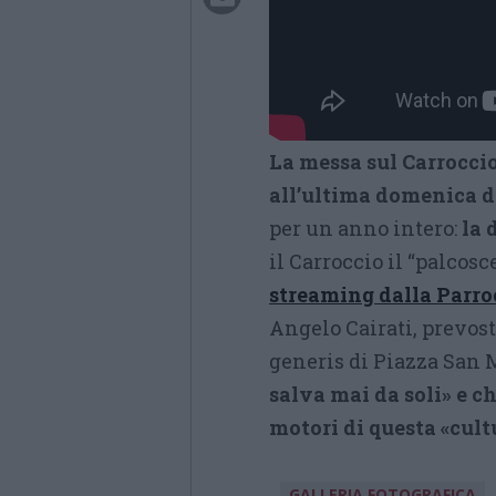
La messa sul Carroccio
all’ultima domenica 
per un anno intero:
la 
il Carroccio il “palcos
streaming dalla Parr
Angelo Cairati, prevost
generis di Piazza San 
salva mai da soli» e c
motori di questa «cult
GALLERIA FOTOGRAFICA