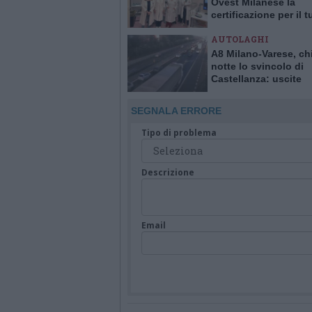
Ovest Milanese la
certificazione per il 
alla mammella. È la p
AUTOLAGHI
Italia
A8 Milano-Varese, ch
notte lo svincolo di
Castellanza: uscite
obbligatorie per quat
giorni
SEGNALA ERRORE
Tipo di problema
Descrizione
Email