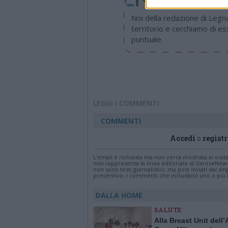
Noi della redazione di Leg
territorio e cerchiamo di e
puntuale.
LEGGI I COMMENTI
COMMENTI
Accedi
o
registr
L'email è richiesta ma non verrà mostrata ai visi
non rappresenta la linea editoriale di VareseNew
non sono testi giornalistici, ma post inviati dai s
preventivo. I commenti che includano uno o più li
DALLA HOME
SALUTE
Alla Breast Unit dell