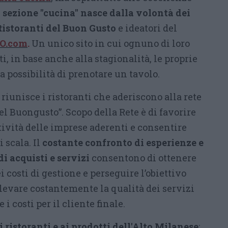
 sezione "cucina" nasce dalla volontà dei
 Ristoranti del Buon Gusto
e ideatori del
O.com
.
Un unico sito in cui ognuno di loro
i, in base anche alla stagionalità, le proprie
la possibilità di prenotare un tavolo.
riunisce i ristoranti che aderiscono alla rete
el Buongusto”. Scopo della Rete è di favorire
vità delle imprese aderenti e consentire
 scala. Il
costante confronto di esperienze e
di acquisti e servizi
consentono di ottenere
 costi di gestione e perseguire l’obiettivo
elevare costantemente la qualità dei servizi
i costi per il cliente finale.
i ristoranti e ai prodotti dell'Alto Milanese
: