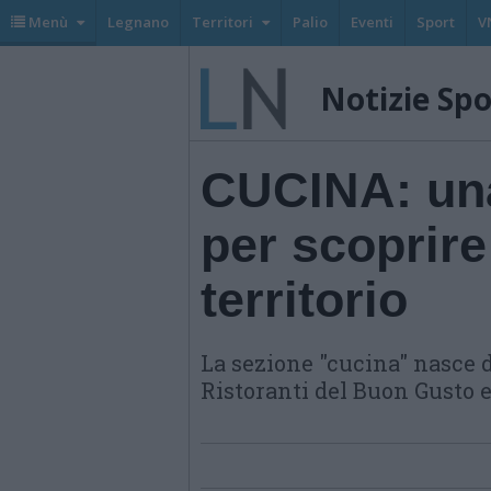
Menù
Legnano
Territori
Palio
Eventi
Sport
V
Notizie Sp
CUCINA: un
per scoprire 
territorio
La sezione "cucina" nasce d
Ristoranti del Buon Gusto 