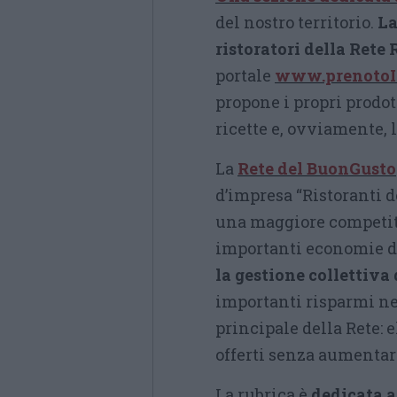
del nostro territorio.
La
ristoratori della Rete
portale
www.prenotoI
propone i propri prodott
ricette e, ovviamente, 
La
Rete del BuonGusto
d’impresa “Ristoranti d
una maggiore competiti
importanti economie di
la gestione collettiva 
importanti risparmi nei
principale della Rete: 
offerti senza aumentare 
La rubrica è
dedicata a