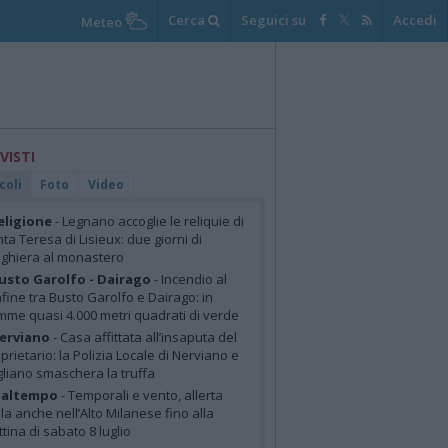
Cerca
Seguici su
Accedi
Meteo
 VISTI
coli
Foto
Video
eligione
- Legnano accoglie le reliquie di
ta Teresa di Lisieux: due giorni di
ghiera al monastero
usto Garolfo - Dairago
- Incendio al
fine tra Busto Garolfo e Dairago: in
mme quasi 4.000 metri quadrati di verde
erviano
- Casa affittata all’insaputa del
prietario: la Polizia Locale di Nerviano e
liano smaschera la truffa
altempo
- Temporali e vento, allerta
lla anche nell’Alto Milanese fino alla
tina di sabato 8 luglio