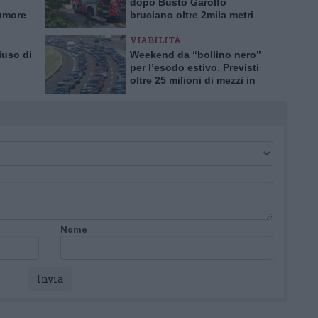
dopo Busto Garolfo
tumore
bruciano oltre 2mila metri
rima in
quadrati a Bernate
VIABILITÀ
iuso di
Weekend da “bollino nero”
per l’esodo estivo. Previsti
oltre 25 milioni di mezzi in
tro
viaggio
Nome