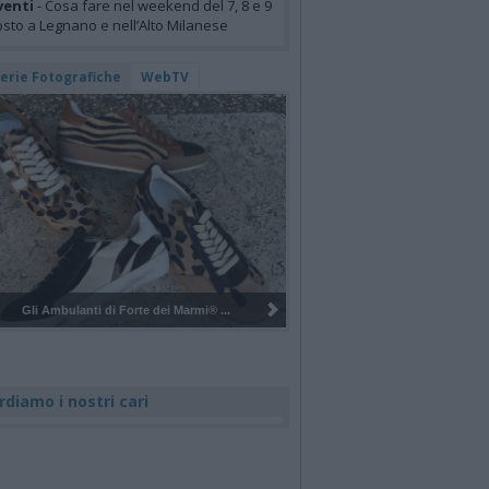
venti
- Cosa fare nel weekend del 7, 8 e 9
sto a Legnano e nell’Alto Milanese
lerie Fotografiche
WebTV
Pulizia del bosco del Rugareto a ...
rdiamo i nostri cari