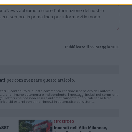
nanoNews abbiamo a cuore l'informazione del nostro
ssere sempre in prima linea per informarvi in modo
Pubblicato il 29 Maggio 2018
ati
per commentare questo articolo.
tatori. Il contenuto di questo commento esprime il pensiero dell'autore e
s.it, che rimane autonoma e indipendente. I messaggi inclusi nei commenti
ingoli lettori che possono essere automaticamente pubblicati senza filtro
nk a siti esterni verranno rimossi in automatico dal sistema.
INCENDIO
’ASST
Incendi nell’Alto Milanese,