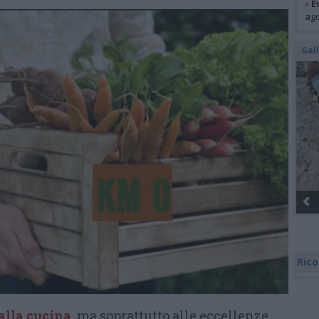
»
E
ago
Gal
Gli Ambulanti di Forte dei Marmi® ...
Rico
alla cucina
, ma soprattutto alle eccellenze