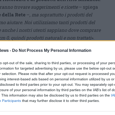
tranno trovare suggerimenti e ricette
– spiega
 della Rete
–
, ma soprattutto i prodotti del
mo aiutare. Noi utilizziamo tanti prodotti del
e anche i nostri utenti sappiano dove comprare
 km 0, quindi prodotti naturali e non trattati
».
 ed è sempre aperto a nuovi ristoratori per
ews -
Do Not Process My Personal Information
uisti.
Per far parte della rete
e scoprire i
to opt-out of the sale, sharing to third parties, or processing of your per
co i ristoranti che fanno parte attualmente
formation for targeted advertising by us, please use the below opt-out s
 cucina: Al Rossini (Legnano), Koinè
r selection. Please note that after your opt-out request is processed y
eing interest-based ads based on personal information utilized by us or
 (Legnano), L'Antico Teatro (Legnano), Locanda
disclosed to third parties prior to your opt-out. You may separately opt-
adreperla (Magenta), L'Altra Botte (Legnano),
losure of your personal information by third parties on the IAB’s list of
San Vittore Olona), Ristorante La Guardia
. This information may also be disclosed by us to third parties on the
IA
Participants
that may further disclose it to other third parties.
Scia' on Martin (Buscate), La Vecchia
leluna (Legnano), PiadAmi (Legnano), Iyo