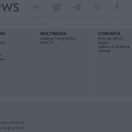
Registrati
Redazione
Invia notizia
Feed RSS
Facebook
ORI
MULTIMEDIA
COMUNITÀ
Gallerie Fotografiche
Foto dei lettori
ese
Web TV
Auguri
Lettere al direttore
Animali
a
muni
9 del 23/10/08
lia Legnanese)