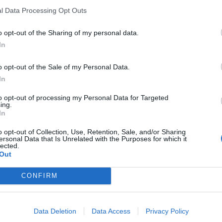
a del Ponte (Cassinetta di Lugagnano).
l Data Processing Opt Outs
i consigli per l'utilizzo dei prodotti,
o opt-out of the Sharing of my personal data.
a. Sarà un filo diretto .con le cucine dei
In
 pronti e disponibili a illustrare ricette
o opt-out of the Sale of my Personal Data.
ntare ogni palato.
In
to opt-out of processing my Personal Data for Targeted
ing.
In
o opt-out of Collection, Use, Retention, Sale, and/or Sharing
ersonal Data that Is Unrelated with the Purposes for which it
lected.
Tutti gli eventi
Out
di
agosto
Via Confalonieri, 5
CONFIRM
Castronno
Data Deletion
Data Access
Privacy Policy