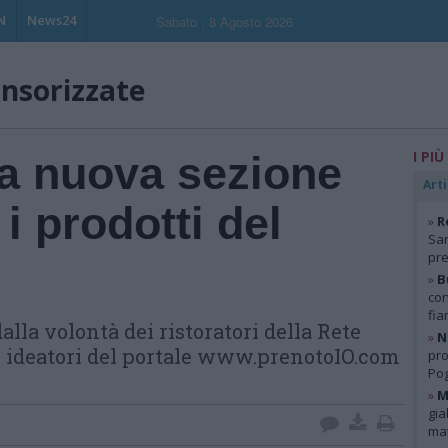
N
News24
Sabato , 8 Agosto 2026
onsorizzate
I PIÙ
a nuova sezione
Arti
i prodotti del
»
R
San
pre
»
B
con
fia
alla volontà dei ristoratori della Rete
»
N
e ideatori del portale www.prenotoIO.com
pro
Pog
»
M
gia
mat