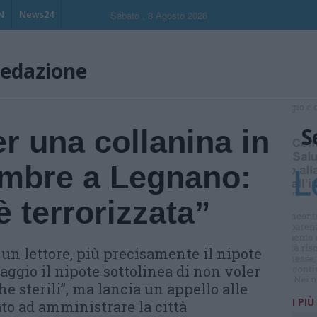
N
News24
Sabato , 8 Agosto 2026
redazione
S
r una collanina in
embre a Legnano:
 terrorizzata”
o un lettore, più precisamente il nipote
aggio il nipote sottolinea di non voler
e sterili”, ma lancia un appello alle
I PIÙ
ato ad amministrare la città