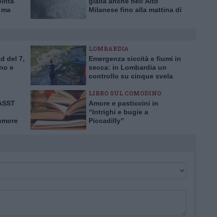
pinta
gialla anche nell’Alto
, ma
Milanese fino alla mattina di
ilento
sabato 8 luglio
LOMBARDIA
d del 7,
Emergenza siccità e fiumi in
no e
secca: in Lombardia un
controllo su cinque svela
prelievi idrici abusivi
LIBRO SUL COMODINO
’ASST
Amore e pasticcini in
“Intrighi e bugie a
tumore
Piccadilly”
rima in