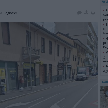
Arti
»
R
Legnano
San
pre
»
B
con
fia
»
N
pro
Pog
»
M
gia
mat
»
E
ago
Gal