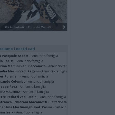
Pulizia del bosco del Rugareto a ...
rdiamo i nostri cari
o Pasquale Assetti
- Annuncio famiglia
o Pacitti
- Annuncio famiglia
erina Martini ved. Cecconato
- Annuncio famiglia
nelia Masini Ved. Pagani
- Annuncio famiglia
er Pulsinelli
- Annuncio famiglia
ssando Colombo
- Annuncio famiglia
seppe Fava
- Annuncio famiglia
TRO MALERBA
- Annuncio famiglia
tte Pedotti ved. Urbini
- Annuncio famiglia
nfranco Schieroni Giacometti
- Partecipazione
mentina Martinenghi ved. Pasini
- Partecipazione
ian Jasik
- Annuncio famiglia