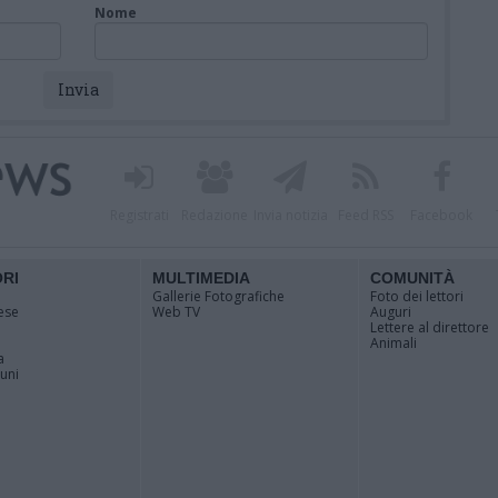
Nome
Registrati
Redazione
Invia notizia
Feed RSS
Facebook
ORI
MULTIMEDIA
COMUNITÀ
Gallerie Fotografiche
Foto dei lettori
ese
Web TV
Auguri
Lettere al direttore
Animali
a
muni