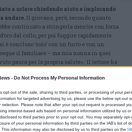
iato a urlare chiedendo aiuto e implorando
la andare.
Il giovane, però, secondo quanto
ebbe continuato a stringerla mentre con forza
d’oro dal collo, per poi fuggire rapidamente.
i è concluso ‘solo’ con un furto e con un
segue il familiare – ma mia nonna in quei
o paura per la propria salute». Il lettore ha
bblicamente quanto accaduto per richiamare
ews -
Do Not Process My Personal Information
ella sicurezza urbana. «Mi chiedo se questa
liamo vivere. Un’aggressione fisica e una
to opt-out of the sale, sharing to third parties, or processing of your per
ieno giorno, in una delle vie più frequentate.
formation for targeted advertising by us, please use the below opt-out s
r selection. Please note that after your opt-out request is processed y
alle 13.30, cosa potrebbe succedere di sera o di
eing interest-based ads based on personal information utilized by us or
disclosed to third parties prior to your opt-out. You may separately opt-
losure of your personal information by third parties on the IAB’s list of
ipote sottolinea di non voler alimentare
. This information may also be disclosed by us to third parties on the
IA