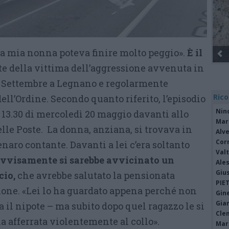
 a mia nonna poteva finire molto peggio».
È il
Gli Ambulanti di Forte dei Marmi® ...
ote della vittima dell’aggressione avvenuta in
X Settembre a Legnano e regolarmente
Rico
ell’Ordine. Secondo quanto riferito, l’episodio
Nin
 13.30 di mercoledì 20 maggio davanti allo
Mari
lle Poste. La donna, anziana, si trovava in
Alv
Cor
enaro contante. Davanti a lei c’era soltanto
Valt
vvisamente si sarebbe avvicinato un
Ale
Giu
cio,
che avrebbe salutato la pensionata
PIE
zione. «Lei lo ha guardato appena perché non
Gine
Gia
 il nipote – ma subito dopo quel ragazzo le si
Cle
ha afferrata violentemente al collo».
Mar