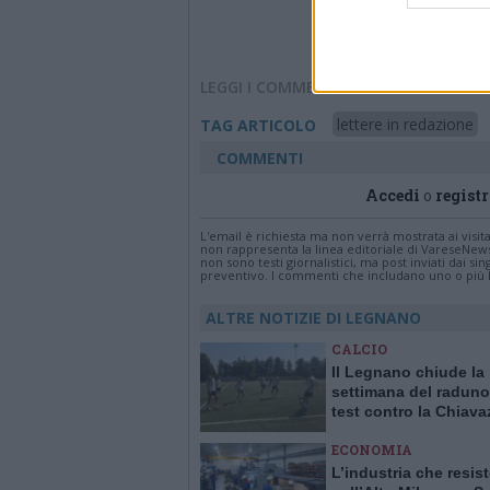
LEGGI I COMMENTI
lettere in redazione
TAG ARTICOLO
COMMENTI
Accedi
o
registr
L'email è richiesta ma non verrà mostrata ai visi
non rappresenta la linea editoriale di VareseNew
non sono testi giornalistici, ma post inviati dai s
preventivo. I commenti che includano uno o più li
ALTRE NOTIZIE DI LEGNANO
CALCIO
Il Legnano chiude la
settimana del raduno
test contro la Chiav
ECONOMIA
L’industria che resis