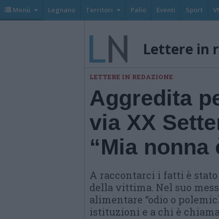
Menù
Legnano
Territori
Palio
Eventi
Sport
V
Lettere in 
LETTERE IN REDAZIONE
Aggredita pe
via XX Sett
“Mia nonna è
A raccontarci i fatti è stat
della vittima. Nel suo mess
alimentare “odio o polemich
istituzioni e a chi è chiam