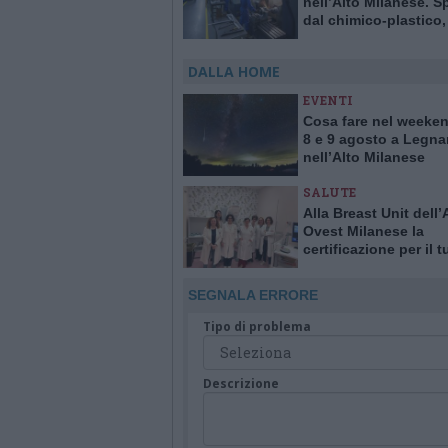
nell’Alto Milanese. S
dal chimico-plastico
l’export va ancora a r
DALLA HOME
EVENTI
Cosa fare nel weeken
8 e 9 agosto a Legna
nell’Alto Milanese
SALUTE
Alla Breast Unit dell
Ovest Milanese la
certificazione per il 
alla mammella. È la p
Italia
SEGNALA ERRORE
Tipo di problema
Descrizione