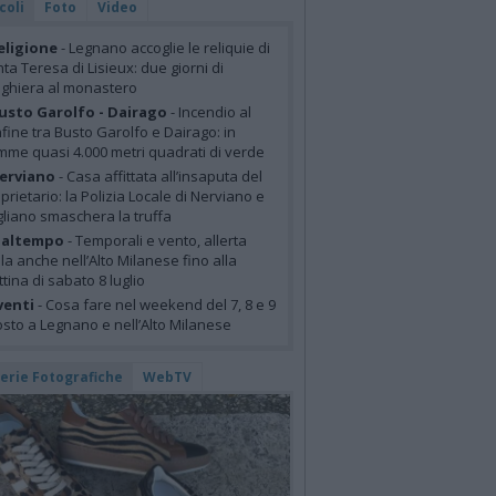
coli
Foto
Video
eligione
- Legnano accoglie le reliquie di
ta Teresa di Lisieux: due giorni di
ghiera al monastero
usto Garolfo - Dairago
- Incendio al
fine tra Busto Garolfo e Dairago: in
mme quasi 4.000 metri quadrati di verde
erviano
- Casa affittata all’insaputa del
prietario: la Polizia Locale di Nerviano e
liano smaschera la truffa
altempo
- Temporali e vento, allerta
lla anche nell’Alto Milanese fino alla
tina di sabato 8 luglio
venti
- Cosa fare nel weekend del 7, 8 e 9
sto a Legnano e nell’Alto Milanese
lerie Fotografiche
WebTV