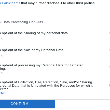
Participants
that may further disclose it to other third parties.
li”,
ma lancia un appello alle istituzioni e a
nistrare la città. «La sicurezza non può
tema secondario – conclude – perché dietro
l Data Processing Opt Outs
 persone vere: anziani, famiglie, genitori e
poter camminare per strada senza paura».
o opt-out of the Sharing of my personal data.
In
Tutti gli eventi
o opt-out of the Sale of my Personal Data.
di
agosto
In
Via Confalonieri, 5
Castronno
to opt-out of processing my Personal Data for Targeted
ing.
In
o opt-out of Collection, Use, Retention, Sale, and/or Sharing
ws.com
ersonal Data that Is Unrelated with the Purposes for which it
lected.
Out
 a cuore l'informazione del nostro territorio e
in prima linea per informarvi con attenzione.
CONFIRM