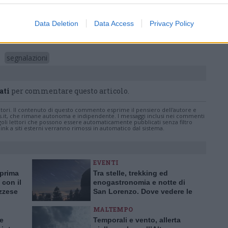
Pubblicato il 22 Maggio 2026
Data Deletion
Data Access
Privacy Policy
segnalazioni
ati
per commentare questo articolo.
tatori. Il contenuto di questo commento esprime il pensiero dell'autore e
s.it, che rimane autonoma e indipendente. I messaggi inclusi nei commenti
ingoli lettori che possono essere automaticamente pubblicati senza filtro
nk a siti esterni verranno rimossi in automatico dal sistema.
EVENTI
 prima
Tra stelle, trekking ed
 con il
enogastronomia e notte di
azzese
San Lorenzo. Dove vedere le
stelle cadenti in Lombardia
MALTEMPO
te
Temporali e vento, allerta