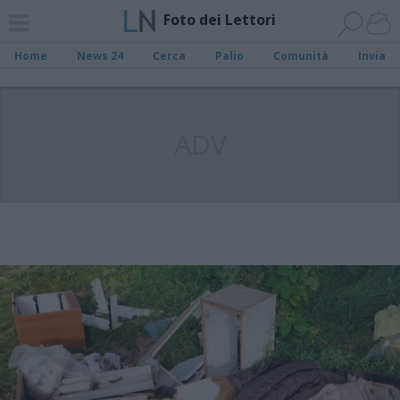
Foto dei Lettori
Home
News 24
Cerca
Palio
Comunità
Invia
ADV