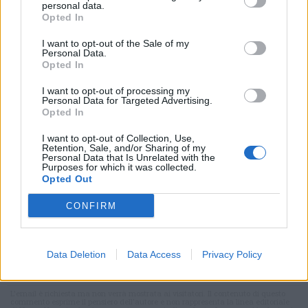
personal data.
Opted In
I want to opt-out of the Sale of my
Personal Data.
Opted In
I want to opt-out of processing my
Personal Data for Targeted Advertising.
Opted In
I want to opt-out of Collection, Use,
Retention, Sale, and/or Sharing of my
Personal Data that Is Unrelated with the
Purposes for which it was collected.
Opted Out
CONFIRM
Commenti
Data Deletion
Data Access
Privacy Policy
Accedi
o
registrati
per commentare questo
articolo.
L'email è richiesta ma non verrà mostrata ai visitatori. Il contenuto di questo
commento esprime il pensiero dell'autore e non rappresenta la linea editoriale