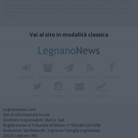
di VareseNews.it, che rimane autonoma e indipendente. I messaggi inclusi nei
commenti non sono testi giornalistici, ma post inviati dai singoli lettori che
possono essere automaticamente pubblicati senza filtro preventivo. I commenti
che includano uno o più link a siti esterni verranno rimossi in automatico dal
sistema.
Vai al sito in modalità classica
Registrati
Redazione
Invia notizia
Feed RSS
Facebook
Twitter
Instagram
Contatti
Pubblicità
Legnanonews.com
Sito di informazione locale
Direttore responsabile: Marco Tajè
Registrazione al Tribunale di Milano n° 639 del 23/10/08
Redazione: Via Matteotti, 3 (presso Famiglia Legnanese)
20025 Legnano (MI)