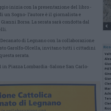
io inizia con la presentazione del libro -
di un Sogno- l’autore è il giornalista e
Gianni Borsa. La serata sarà condotta dal
lli.
l Decanato di Legnano con la collaborazione
Rico
to Garolfo-Olcella, invitano tutti i cittadini
Valt
questa serata.
Ale
Giu
1 in Piazza Lombardia -Salone San Carlo-
PIE
Gine
Gia
Cle
Mar
Achi
Tere
Cle
Ric