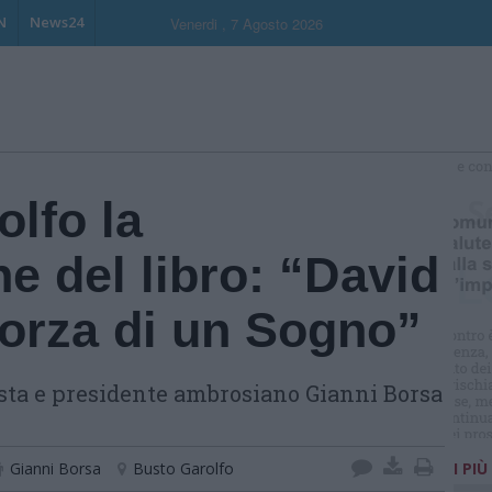
N
News24
Venerdi , 7 Agosto 2026
S
lfo la
e del libro: “David
Forza di un Sogno”
ista e presidente ambrosiano Gianni Borsa
Gianni Borsa
Busto Garolfo
I PIÙ