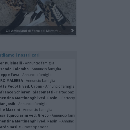
Pulizia del bosco del Rugareto a ...
rdiamo i nostri cari
er Pulsinelli
- Annuncio famiglia
ssando Colombo
- Annuncio famiglia
seppe Fava
- Annuncio famiglia
TRO MALERBA
- Annuncio famiglia
tte Pedotti ved. Urbini
- Annuncio famiglia
nfranco Schieroni Giacometti
- Partecipazione
mentina Martinenghi ved. Pasini
- Partecipazione
ian Jasik
- Annuncio famiglia
lle Mazzini
- Annuncio famiglia
sa Squicciarini ved. Greco
- Annuncio famiglia
mentina Martinenghi ved. Pasini
- Annuncio famiglia
cardo Basile
- Partecipazione