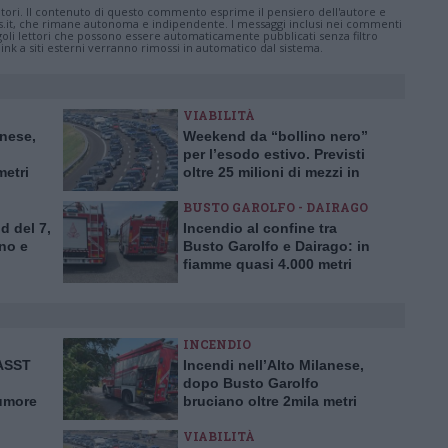
tatori. Il contenuto di questo commento esprime il pensiero dell'autore e
s.it, che rimane autonoma e indipendente. I messaggi inclusi nei commenti
ingoli lettori che possono essere automaticamente pubblicati senza filtro
nk a siti esterni verranno rimossi in automatico dal sistema.
VIABILITÀ
anese,
Weekend da “bollino nero”
per l’esodo estivo. Previsti
metri
oltre 25 milioni di mezzi in
viaggio
BUSTO GAROLFO - DAIRAGO
d del 7,
Incendio al confine tra
no e
Busto Garolfo e Dairago: in
fiamme quasi 4.000 metri
quadrati di verde
INCENDIO
’ASST
Incendi nell’Alto Milanese,
dopo Busto Garolfo
tumore
bruciano oltre 2mila metri
rima in
quadrati a Bernate
VIABILITÀ