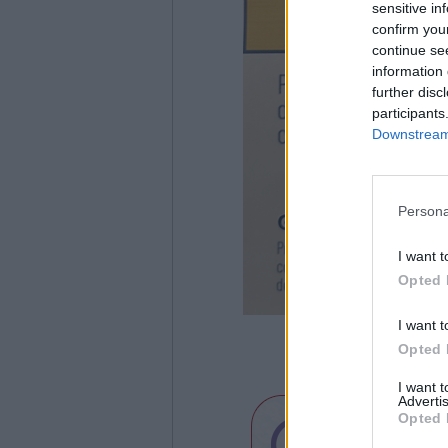
sensitive in
confirm you
continue se
information 
further disc
participants
Downstream 
Persona
I want t
Opted 
I want t
Opted 
I want 
Advertis
Opted 