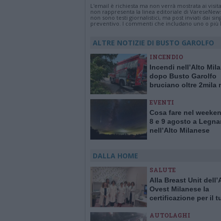
L'email è richiesta ma non verrà mostrata ai visi
non rappresenta la linea editoriale di VareseNew
non sono testi giornalistici, ma post inviati dai s
preventivo. I commenti che includano uno o più li
ALTRE NOTIZIE DI BUSTO GAROLFO
INCENDIO
Incendi nell’Alto Mil
dopo Busto Garolfo
bruciano oltre 2mila 
quadrati a Bernate
EVENTI
Cosa fare nel weeken
8 e 9 agosto a Legna
nell’Alto Milanese
DALLA HOME
SALUTE
Alla Breast Unit dell
Ovest Milanese la
certificazione per il 
alla mammella. È la p
AUTOLAGHI
Italia