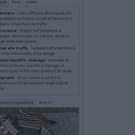
coli
Foto
Video
erviano
- Casa affittata all’insaputa del
prietario: la Polizia Locale di Nerviano e
liano smaschera la truffa
icurezza
- Scippo sul Sempione a
nano: denunciato un 21enne, decisivi i
mati delle telecamere
top alle truffe
- Tentata truffa telefonica
 finto maresciallo a Parabiago
usto Garolfo - Dairago
- Incendio al
fine tra Busto Garolfo e Dairago: in
mme quasi 4.000 metri quadrati di verde
egnano
- Al via i lavori in centro a
nano per il tracciamento degli stalli di
sta
lerie Fotografiche
WebTV