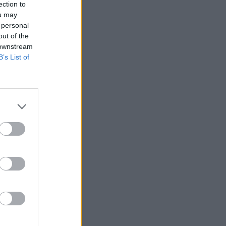
ection to
ou may
 personal
out of the
 downstream
B’s List of