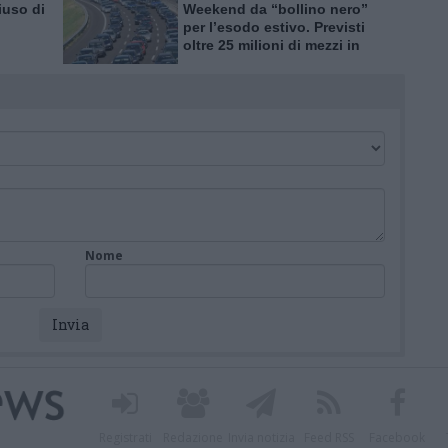
iuso di
Weekend da “bollino nero”
per l’esodo estivo. Previsti
oltre 25 milioni di mezzi in
tro
viaggio
Nome
Registrati
Redazione
Invia notizia
Feed RSS
Facebook