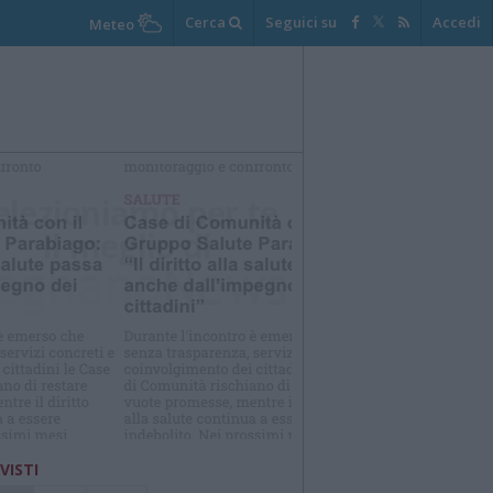
Cerca
Seguici su
Accedi
Meteo
elezioniamo per te
Il meglio di
 VISTI