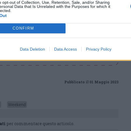
di
agosto
o opt-out of Collection, Use, Retention, Sale, and/or Sharing
Via Confalonieri, 5
ersonal Data that Is Unrelated with the Purposes for which it
Castronno
lected.
Out
CONFIRM
nanoNews abbiamo a cuore l'informazione del nostro
Data Deletion
Data Access
Privacy Policy
ssere sempre in prima linea per informarvi in modo
Pubblicato il 01 Maggio 2023
Weekend
ati
per commentare questo articolo.