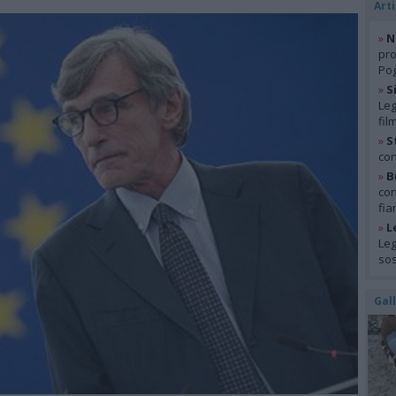
Arti
»
N
pro
Pog
»
S
Leg
fil
»
S
con
»
B
con
fia
»
L
Leg
so
Gal