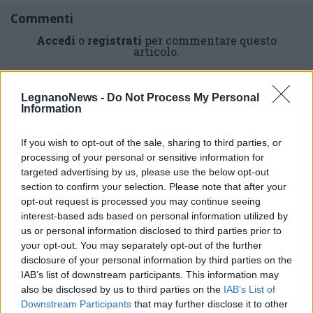
Commenti
Accedi
o
registrati
per commentare questo
articolo.
L'email è richiesta ma non verrà mostrata ai visitatori. Il contenuto di questo
commento esprime il pensiero dell'autore e non rappresenta la linea editoriale
di VareseNews.it, che rimane autonoma e indipendente. I messaggi inclusi nei
LegnanoNews -
Do Not Process My Personal
commenti non sono testi giornalistici, ma post inviati dai singoli lettori che
possono essere automaticamente pubblicati senza filtro preventivo. I commenti
Information
che includano uno o più link a siti esterni verranno rimossi in automatico dal
sistema.
If you wish to opt-out of the sale, sharing to third parties, or
processing of your personal or sensitive information for
targeted advertising by us, please use the below opt-out
section to confirm your selection. Please note that after your
opt-out request is processed you may continue seeing
interest-based ads based on personal information utilized by
us or personal information disclosed to third parties prior to
your opt-out. You may separately opt-out of the further
disclosure of your personal information by third parties on the
IAB’s list of downstream participants. This information may
also be disclosed by us to third parties on the
IAB’s List of
Downstream Participants
that may further disclose it to other