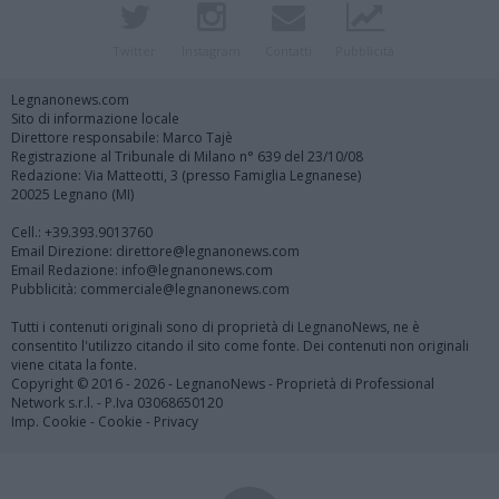
Twitter
Instagram
Contatti
Pubblicità
Legnanonews.com
Sito di informazione locale
Direttore responsabile: Marco Tajè
Registrazione al Tribunale di Milano n° 639 del 23/10/08
Redazione: Via Matteotti, 3 (presso Famiglia Legnanese)
20025 Legnano (MI)
Cell.: +39.393.9013760
Email Direzione: direttore@legnanonews.com
Email Redazione: info@legnanonews.com
Pubblicità: commerciale@legnanonews.com
Tutti i contenuti originali sono di proprietà di LegnanoNews, ne è
consentito l'utilizzo citando il sito come fonte. Dei contenuti non originali
viene citata la fonte.
Copyright © 2016 - 2026 - LegnanoNews - Proprietà di Professional
Network s.r.l. - P.Iva 03068650120
Imp. Cookie
-
Cookie
-
Privacy