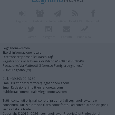
Registrati
Redazione
Invia notizia
Feed RSS
Facebook
Twitter
Instagram
Contatti
Pubblicità
Legnanonews.com
Sito di informazione locale
Direttore responsabile: Marco Tajè
Registrazione al Tribunale di Milano n° 639 del 23/10/08
Redazione: Via Matteotti, 3 (presso Famiglia Legnanese)
20025 Legnano (MI)
Cell.: +39.393.9013760
Email Direzione: direttore@legnanonews.com
Email Redazione: info@legnanonews.com
Pubblicità: commerciale@legnanonews.com
Tutti i contenuti originali sono di proprietà di LegnanoNews, ne è
consentito l'utilizzo citando il sito come fonte. Dei contenuti non originali
viene citata la fonte.
Copyright © 2016 - 2026 - LegnanoNews - Proprietà di Professional