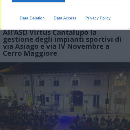
Data Deletion
Data Access
Privacy Policy
CERRO MAGGIORE
All’ASD Virtus Cantalupo la
gestione degli impianti sportivi di
via Asiago e via IV Novembre a
Cerro Maggiore