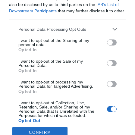
also be disclosed by us to third parties on the
IAB’s List of
Downstream Participants
that may further disclose it to other
third parties.
ECONOMIA
Personal Data Processing Opt Outs
Mercato del lavoro, crescono gli
I want to opt-out of the Sharing of my
avviamenti nella Città
personal data.
metropolitana di Milano
Opted In
I want to opt-out of the Sale of my
Personal Data.
Opted In
I want to opt-out of processing my
Personal Data for Targeted Advertising.
Opted In
I want to opt-out of Collection, Use,
Retention, Sale, and/or Sharing of my
Personal Data that Is Unrelated with the
Purposes for which it was collected.
Opted Out
CONFIRM