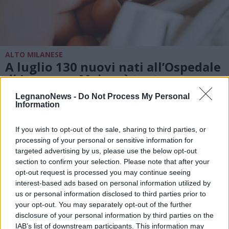
ALTO MILANESE
A luglio 130 nuovi nati all’Ospedale
di Legnano. Mai così tante nuove
nascite in un solo mese da 10 anni
LegnanoNews -
Do Not Process My Personal
Information
If you wish to opt-out of the sale, sharing to third parties, or
processing of your personal or sensitive information for
targeted advertising by us, please use the below opt-out
section to confirm your selection. Please note that after your
opt-out request is processed you may continue seeing
interest-based ads based on personal information utilized by
us or personal information disclosed to third parties prior to
your opt-out. You may separately opt-out of the further
disclosure of your personal information by third parties on the
IAB’s list of downstream participants. This information may