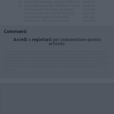
NOTIZIE
di cui tutti
parlano ?
Commenti
Accedi
o
registrati
per commentare questo
articolo.
L'email è richiesta ma non verrà mostrata ai visitatori. Il contenuto di questo
commento esprime il pensiero dell'autore e non rappresenta la linea editoriale
di VareseNews.it, che rimane autonoma e indipendente. I messaggi inclusi nei
commenti non sono testi giornalistici, ma post inviati dai singoli lettori che
possono essere automaticamente pubblicati senza filtro preventivo. I commenti
che includano uno o più link a siti esterni verranno rimossi in automatico dal
sistema.