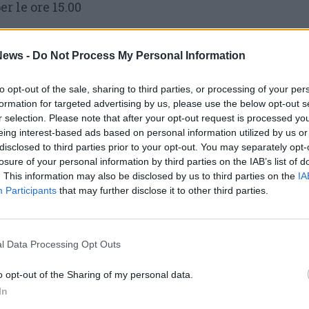
r le ore 15.00
se, presso i Padri Comboniani di Venegono
ews -
Do Not Process My Personal Information
iacomo e Filippo 1), sarà presente il Vicario di
gnesi, ed è prevista una testimonianza di
to opt-out of the sale, sharing to third parties, or processing of your per
atore del Sermig di Torino – Arsenale della
formation for targeted advertising by us, please use the below opt-out s
4.30. Conclusione prevista per le ore 18.00.
r selection. Please note that after your opt-out request is processed y
eing interest-based ads based on personal information utilized by us or
disclosed to third parties prior to your opt-out. You may separately opt-
 a Oggiono, presso l’oratorio (piazzetta suor
losure of your personal information by third parties on the IAB’s list of
laboratori suddivisi per fasce d’età: i piccoli
. This information may also be disclosed by us to third parties on the
IA
on la costruzione di chapiteau, il famoso
Participants
that may further disclose it to other third parties.
giovanissimi si cimenteranno con acrobazie e
re gli adulti assisteranno a testimonianze di
l Data Processing Opt Outs
la pace. Ritrovo alle ore 14.30. Conclusione
0.
o opt-out of the Sharing of my personal data.
In
, a Renate, presso l’oratorio (via Vittorio