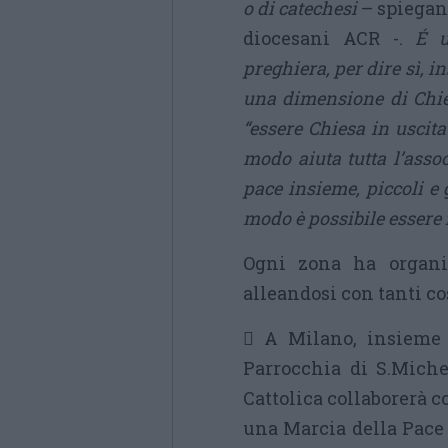
o di catechesi
– spiegan
diocesani ACR -.
É u
preghiera, per dire sì, i
una dimensione di Chie
“essere Chiesa in uscit
modo aiuta tutta l’assoc
pace insieme, piccoli e 
modo è possibile essere f
Ogni zona ha organiz
alleandosi con tanti cos
 A Milano, insieme 
Parrocchia di S.Michel
Cattolica collaborerà c
una Marcia della Pace n