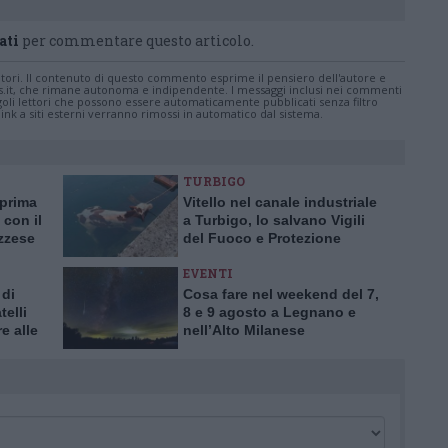
ati
per commentare questo articolo.
tatori. Il contenuto di questo commento esprime il pensiero dell'autore e
s.it, che rimane autonoma e indipendente. I messaggi inclusi nei commenti
ingoli lettori che possono essere automaticamente pubblicati senza filtro
nk a siti esterni verranno rimossi in automatico dal sistema.
TURBIGO
 prima
Vitello nel canale industriale
 con il
a Turbigo, lo salvano Vigili
azzese
del Fuoco e Protezione
Civile
EVENTI
 di
Cosa fare nel weekend del 7,
telli
8 e 9 agosto a Legnano e
e alle
nell’Alto Milanese
elgio