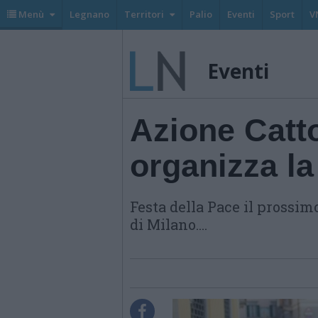
Menù
Legnano
Territori
Palio
Eventi
Sport
V
Eventi
Azione Catt
organizza la
Festa della Pace il prossim
di Milano....