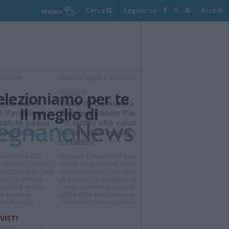
Cerca
Seguici su
Accedi
Meteo
elezioniamo per te
Il meglio di
 VISTI