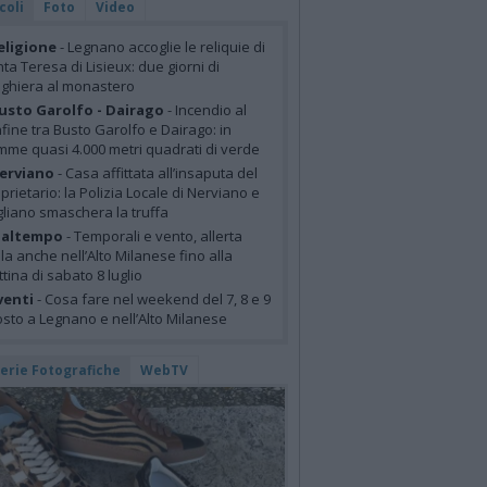
coli
Foto
Video
eligione
- Legnano accoglie le reliquie di
ta Teresa di Lisieux: due giorni di
ghiera al monastero
usto Garolfo - Dairago
- Incendio al
fine tra Busto Garolfo e Dairago: in
mme quasi 4.000 metri quadrati di verde
erviano
- Casa affittata all’insaputa del
prietario: la Polizia Locale di Nerviano e
liano smaschera la truffa
altempo
- Temporali e vento, allerta
lla anche nell’Alto Milanese fino alla
tina di sabato 8 luglio
venti
- Cosa fare nel weekend del 7, 8 e 9
sto a Legnano e nell’Alto Milanese
lerie Fotografiche
WebTV