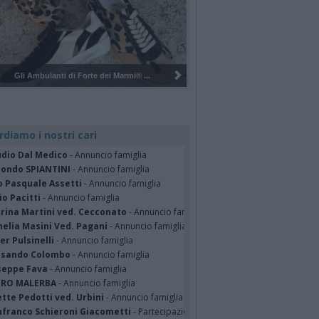
Pulizia del bosco del Rugareto a ...
rdiamo i nostri cari
udio Dal Medico
- Annuncio famiglia
ondo SPIANTINI
- Annuncio famiglia
o Pasquale Assetti
- Annuncio famiglia
o Pacitti
- Annuncio famiglia
erina Martini ved. Cecconato
- Annuncio famiglia
nelia Masini Ved. Pagani
- Annuncio famiglia
er Pulsinelli
- Annuncio famiglia
ssando Colombo
- Annuncio famiglia
seppe Fava
- Annuncio famiglia
TRO MALERBA
- Annuncio famiglia
tte Pedotti ved. Urbini
- Annuncio famiglia
nfranco Schieroni Giacometti
- Partecipazione