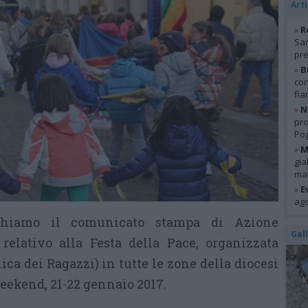
Arti
»
R
San
pre
»
B
con
fia
»
N
pro
Pog
»
M
gia
mat
»
E
ago
chiamo il comunicato stampa di Azione
Gal
relativo alla Festa della Pace, organizzata
ica dei Ragazzi) in tutte le zone della diocesi
eekend, 21-22 gennaio 2017.