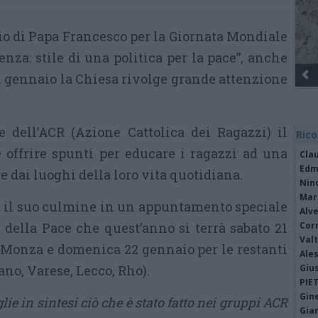
o di Papa Francesco per la Giornata Mondiale
nza: stile di una politica per la pace”, anche
 gennaio la Chiesa rivolge grande attenzione
e dell’ACR (Azione Cattolica dei Ragazzi) il
Rico
 offrire spunti per educare i ragazzi ad una
Cla
Edm
re dai luoghi della loro vita quotidiana.
Nin
Mari
a il suo culmine in un appuntamento speciale
Alv
a della Pace che quest’anno si terrà sabato 21
Cor
Valt
 Monza e domenica 22 gennaio per le restanti
Ale
ano, Varese, Lecco, Rho).
Giu
PIE
Gine
glie in sintesi ciò che è stato fatto nei gruppi ACR
Gia