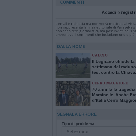
COMMENTI
Accedi
o
registr
L'email è richiesta ma non verrà mostrata ai visi
non rappresenta la linea editoriale di VareseNew
non sono testi giornalistici, ma post inviati dai s
preventivo. I commenti che includano uno o più li
DALLA HOME
CALCIO
Il Legnano chiude la
settimana del raduno
test contro la Chiav
CERRO MAGGIORE
70 anni fa la tragedia
Marcinelle. Anche Fra
d’Italia Cerro Maggior
commemorazioni in B
SEGNALA ERRORE
Tipo di problema