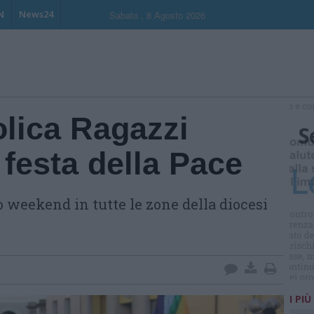
N
News24
Sabato , 8 Agosto 2026
olica Ragazzi
S
 festa della Pace
o weekend in tutte le zone della diocesi
I PIÙ