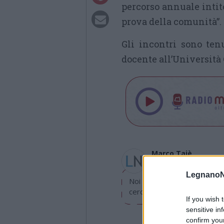
percorso annuale intito
prova della comunità”.
Gli incontri sono tenu
docente all’Università 
Marco Tajè
direttore@legnanonews
LegnanoN
Noi di LegnanoNews abbiamo
cerchiamo di essere sempre 
If you wish 
sensitive in
confirm you