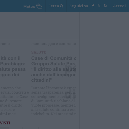
Cerca
Seguici su
Accedi
Meteo
elezioniamo per te
Il meglio di
 VISTI