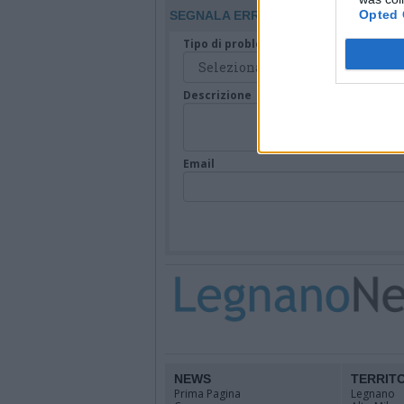
Opted 
SEGNALA ERRORE
Tipo di problema
Descrizione
Email
NEWS
TERRIT
Prima Pagina
Legnano