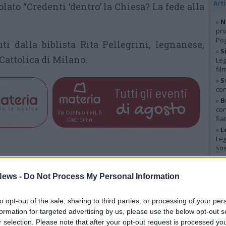
Arti
lato “Credenti ‘dentro’ la Chiesa? La fede alla
»
N
pro
Pog
ti dalla biblista Rita Pellegrini, legnanese,
»
S
Cattolica di Milano.
Leg
fil
»
S
Tutti gli eventi
con
»
B
di
agosto
con
Via Confalonieri, 5
fia
Castronno
»
L
Leg
so
.com
Gal
ews -
Do Not Process My Personal Information
 a cuore l'informazione del nostro territorio e
in prima linea per informarvi in modo puntuale.
to opt-out of the sale, sharing to third parties, or processing of your per
formation for targeted advertising by us, please use the below opt-out s
r selection. Please note that after your opt-out request is processed y