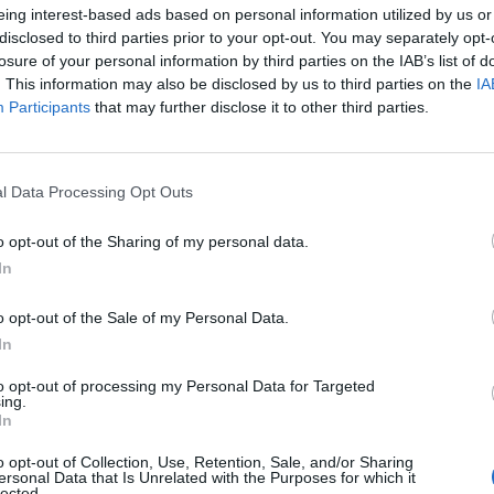
eing interest-based ads based on personal information utilized by us or
Pubblicato il 15 Dicembre 2016
disclosed to third parties prior to your opt-out. You may separately opt-
losure of your personal information by third parties on the IAB’s list of
. This information may also be disclosed by us to third parties on the
IA
Participants
that may further disclose it to other third parties.
ati
per commentare questo articolo.
tatori. Il contenuto di questo commento esprime il pensiero dell'autore e
l Data Processing Opt Outs
s.it, che rimane autonoma e indipendente. I messaggi inclusi nei commenti
Rico
ingoli lettori che possono essere automaticamente pubblicati senza filtro
nk a siti esterni verranno rimossi in automatico dal sistema.
Gia
o opt-out of the Sharing of my personal data.
Par
In
Part
ECONOMIA
Mar
o opt-out of the Sale of my Personal Data.
aputa
Mercato del lavoro,
Achi
lizia
crescono gli avviamenti
In
Tere
nella Città metropolitana di
Cle
a truffa
Milano
to opt-out of processing my Personal Data for Targeted
Ric
RHO
ing.
Ant
In
 a
In via Moscova a Rho
Ant
o un
sorgerà un Data Center: la
Gia
o opt-out of Collection, Use, Retention, Sale, and/or Sharing
mati
Giunta Orlandi adotta il
ersonal Data that Is Unrelated with the Purposes for which it
piano attuativo
Luig
lected.