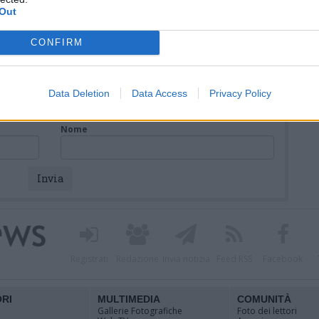
Ric
Out
CONFIRM
Data Deletion
Data Access
Privacy Policy
Nome
Registrati
Redazione
Invia notizia
Feed RSS
Facebook
ORI
MULTIMEDIA
COMUNITÀ
Gallerie Fotografiche
Foto dei lettori