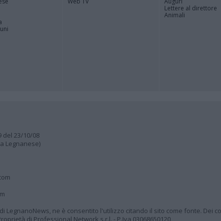
ese
Web TV
Auguri
Lettere al direttore
Animali
a
muni
9 del 23/10/08
lia Legnanese)
.com
om
à di LegnanoNews, ne è consentito l'utilizzo citando il sito come fonte. Dei co
oprietà di Professional Network s.r.l. - P.Iva 03068650120