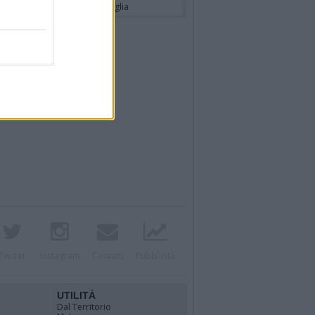
cardo Basile
- Annuncio famiglia
Twitter
Instagram
Contatti
Pubblicità
UTILITÀ
Dal Territorio