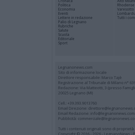
Cronaca
Alto Milan
Politica
Rhodense
Economia
Varesotto
Eventi
Lombardi
Lettere in redazione
Tutti i co
Palio di Legnano
Rubriche
Salute
Scuola
Editoriale
Sport
Legnanonews.com
Sito di informazione locale
Direttore responsabile: Marco Tajè
Registrazione al Tribunale di Milano n° 63
Redazione: Via Matteotti, 3 (presso Famig
20025 Legnano (MI)
Cell.: +39.393.9013760
Email Direzione: direttore@legnanonews
Email Redazione: info@legnanonews.com
Pubblicità: commerciale@legnanonews.c
Tutti i contenuti originali sono di propriet
Copyright © 2016 - 2026 - LegnanoNews - Pr