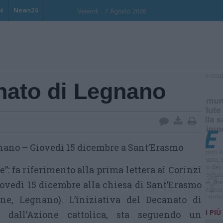
N
News24
Venerdi , 7 Agosto 2026
nato di Legnano
S
nano – Giovedì 15 dicembre a Sant’Erasmo
e”: fa riferimento alla prima lettera ai Corinzi
giovedì 15 dicembre alla chiesa di Sant’Erasmo
ne, Legnano). L’iniziativa del Decanato di
I PIÙ
a dall’Azione cattolica, sta seguendo un