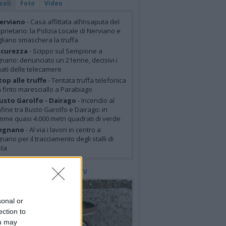
coli
Foto
Video
erviano
- Casa affittata all’insaputa del
prietario: la Polizia Locale di Nerviano e
liano smaschera la truffa
icurezza
- Scippo sul Sempione a
nano: denunciato un 21enne, decisivi i
mati delle telecamere
top alle truffe
- Tentata truffa telefonica
 finto maresciallo a Parabiago
usto Garolfo - Dairago
- Incendio al
fine tra Busto Garolfo e Dairago: in
mme quasi 4.000 metri quadrati di verde
egnano
- Al via i lavori in centro a
nano per il tracciamento degli stalli di
sta
lerie Fotografiche
WebTV
sonal or
ection to
ou may