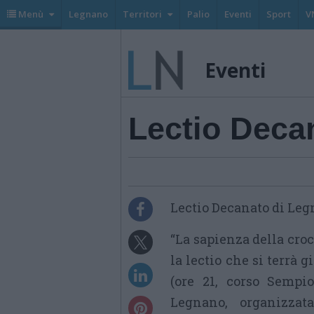
Menù
Legnano
Territori
Palio
Eventi
Sport
V
Eventi
Lectio Deca
Lectio Decanato di Leg
“La sapienza della croc
la lectio che si terrà 
(ore 21, corso Sempio
Legnano, organizzat