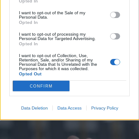
Opted In
I want to opt-out of the Sale of my
Personal Data.
Opted In
I want to opt-out of processing my
Personal Data for Targeted Advertising.
Opted In
I want to opt-out of Collection, Use,
Retention, Sale, and/or Sharing of my
Personal Data that Is Unrelated with the
NERVIANO
Purposes for which it was collected.
Bagarre a Nerviano intorno al
Opted Out
progetto per il bando regionale per
CONFIRM
i Distretti del Commercio
Data Deletion
Data Access
Privacy Policy