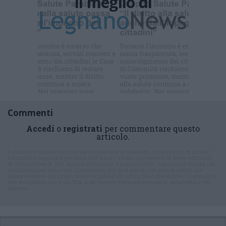
Il meglio di
Iscriviti alla
newsletter
Commenti
Accedi
o
registrati
per commentare questo
articolo.
L'email è richiesta ma non verrà mostrata ai visitatori. Il contenuto di questo
commento esprime il pensiero dell'autore e non rappresenta la linea editoriale
di VareseNews.it, che rimane autonoma e indipendente. I messaggi inclusi nei
commenti non sono testi giornalistici, ma post inviati dai singoli lettori che
possono essere automaticamente pubblicati senza filtro preventivo. I commenti
che includano uno o più link a siti esterni verranno rimossi in automatico dal
sistema.