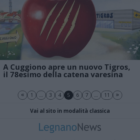
A Cuggiono apre un nuovo Tigros,
il 78esimo della catena varesina
«
»
1
…
3
4
5
6
7
…
11
Vai al sito in modalità classica