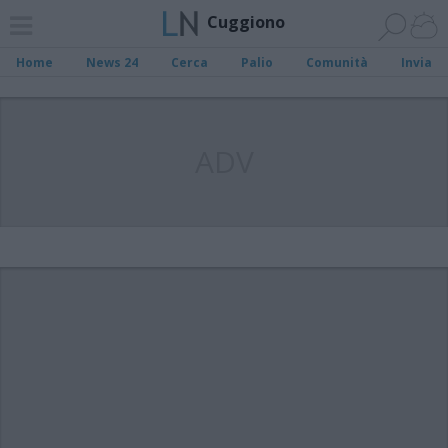
Cuggiono
Home
News 24
Cerca
Palio
Comunità
Invia
ADV