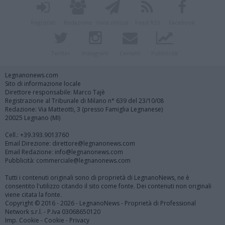
Registrati
Redazione
Invia notizia
Feed RSS
Facebook
Twitter
Instagram
Contatti
Pubblicità
Legnanonews.com
Sito di informazione locale
Direttore responsabile: Marco Tajè
Registrazione al Tribunale di Milano n° 639 del 23/10/08
Redazione: Via Matteotti, 3 (presso Famiglia Legnanese)
20025 Legnano (MI)
Cell.: +39.393.9013760
Email Direzione: direttore@legnanonews.com
Email Redazione: info@legnanonews.com
Pubblicità: commerciale@legnanonews.com
Tutti i contenuti originali sono di proprietà di LegnanoNews, ne è
consentito l'utilizzo citando il sito come fonte. Dei contenuti non originali
viene citata la fonte.
Copyright © 2016 - 2026 - LegnanoNews - Proprietà di Professional
Network s.r.l. - P.Iva 03068650120
Imp. Cookie
-
Cookie
-
Privacy