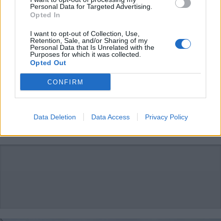
Personal Data for Targeted Advertising.
Opted In
I want to opt-out of Collection, Use,
Retention, Sale, and/or Sharing of my
Personal Data that Is Unrelated with the
Purposes for which it was collected.
Opted Out
BUSCATE
CONFIRM
Guasto all’Ambulatorio di Buscate,
servizio momentaneamente
trasferito a Cuggiono
Data Deletion
Data Access
Privacy Policy