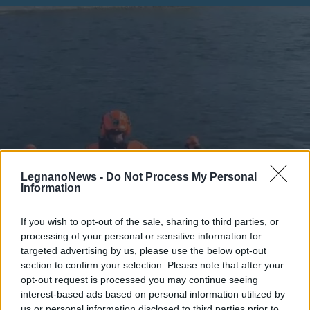
LegnanoNews -
Do Not Process My Personal
Information
If you wish to opt-out of the sale, sharing to third parties, or
SICUREZZA
processing of your personal or sensitive information for
Tragedia nel Ticino a Cuggiono:
targeted advertising by us, please use the below opt-out
59enne muore annegato
section to confirm your selection. Please note that after your
opt-out request is processed you may continue seeing
interest-based ads based on personal information utilized by
us or personal information disclosed to third parties prior to