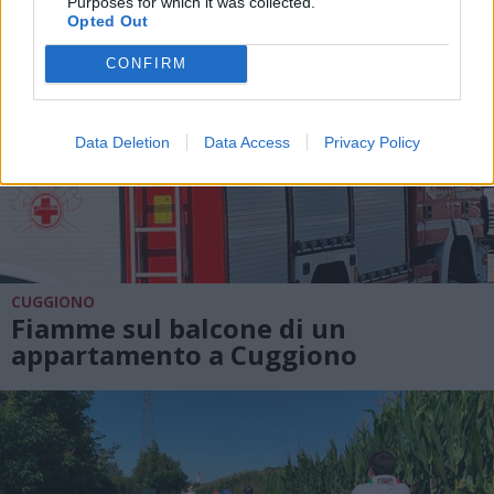
Purposes for which it was collected.
Opted Out
CONFIRM
Data Deletion
Data Access
Privacy Policy
CUGGIONO
Fiamme sul balcone di un
appartamento a Cuggiono