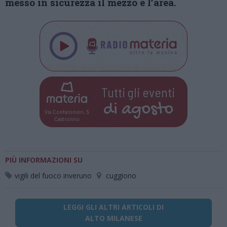
messo in sicurezza il mezzo e l’area.
Tutti gli eventi
di
agosto
Via Confalonieri, 5
Castronno
PIÙ INFORMAZIONI SU
vigili del fuoco inveruno
cuggiono
LEGGI GLI ALTRI ARTICOLI DI
ALTO MILANESE