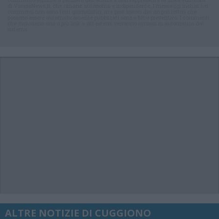
di VareseNews.it, che rimane autonoma e indipendente. I messaggi inclusi nei
commenti non sono testi giornalistici, ma post inviati dai singoli lettori che
possono essere automaticamente pubblicati senza filtro preventivo. I commenti
che includano uno o più link a siti esterni verranno rimossi in automatico dal
sistema.
ALTRE NOTIZIE DI CUGGIONO