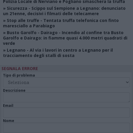
Polizia Locale di Nerviano e Pogliano smaschera la truffa
»
Sicurezza
- Scippo sul Sempione a Legnano: denunciato
un 21enne, decisivi i filmati delle telecamere
»
Stop alle truffe
- Tentata truffa telefonica con finto
maresciallo a Parabiago
»
Busto Garolfo - Dairago
- Incendio al confine tra Busto
Garolfo e Dairago: in fiamme quasi 4.000 metri quadrati di
verde
»
Legnano
- Al via i lavori in centro a Legnano per il
tracciamento degli stalli di sosta
SEGNALA ERRORE
Tipo di problema
Descrizione
Email
Nome