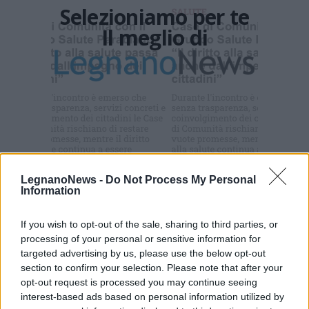
Selezioniamo per te
Il meglio di
Iscriviti alla
newsletter
LegnanoNews -
Do Not Process My Personal
Commenti
Information
Accedi
o
registrati
per commentare questo
articolo.
If you wish to opt-out of the sale, sharing to third parties, or
processing of your personal or sensitive information for
L'email è richiesta ma non verrà mostrata ai visitatori. Il contenuto di questo
commento esprime il pensiero dell'autore e non rappresenta la linea editoriale
targeted advertising by us, please use the below opt-out
di VareseNews.it, che rimane autonoma e indipendente. I messaggi inclusi nei
commenti non sono testi giornalistici, ma post inviati dai singoli lettori che
section to confirm your selection. Please note that after your
possono essere automaticamente pubblicati senza filtro preventivo. I commenti
opt-out request is processed you may continue seeing
che includano uno o più link a siti esterni verranno rimossi in automatico dal
sistema.
interest-based ads based on personal information utilized by