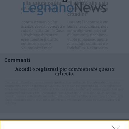
Iscriviti alla
newsletter
Commenti
Accedi
o
registrati
per commentare questo
articolo.
L'email è richiesta ma non verrà mostrata ai visitatori. Il contenuto di questo
commento esprime il pensiero dell'autore e non rappresenta la linea editoriale
di VareseNews.it, che rimane autonoma e indipendente. I messaggi inclusi nei
commenti non sono testi giornalistici, ma post inviati dai singoli lettori che
possono essere automaticamente pubblicati senza filtro preventivo. I commenti
che includano uno o più link a siti esterni verranno rimossi in automatico dal
sistema.