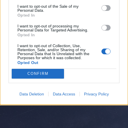
I want to opt-out of the Sale of my
Personal Data.
Opted In
I want to opt-out of processing my
Personal Data for Targeted Advertising.
Opted In
I want to opt-out of Collection, Use,
Retention, Sale, and/or Sharing of my
Personal Data that Is Unrelated with the
ALTO MILANESE
Purposes for which it was collected.
Primo bilancio di sostenibilità per
Opted Out
il gruppo AMGA: “Opportunità di
crescita e trasparenza”
CONFIRM
Data Deletion
Data Access
Privacy Policy