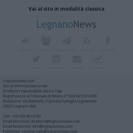
Vai al sito in modalità classica
Registrati
Redazione
Invia notizia
Feed RSS
Facebook
Twitter
Instagram
Contatti
Pubblicità
Legnanonews.com
Sito di informazione locale
Direttore responsabile: Marco Tajè
Registrazione al Tribunale di Milano n° 639 del 23/10/08
Redazione: Via Matteotti, 3 (presso Famiglia Legnanese)
20025 Legnano (MI)
Cell.: +39.393.9013760
Email Direzione: direttore@legnanonews.com
Email Redazione: info@legnanonews.com
Pubblicità: commerciale@legnanonews.com