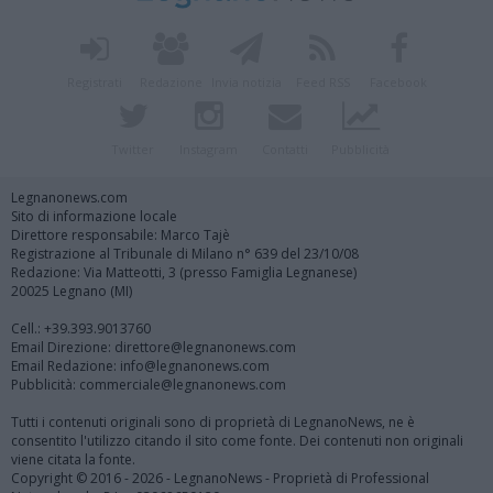
Registrati
Redazione
Invia notizia
Feed RSS
Facebook
Twitter
Instagram
Contatti
Pubblicità
Legnanonews.com
Sito di informazione locale
Direttore responsabile: Marco Tajè
Registrazione al Tribunale di Milano n° 639 del 23/10/08
Redazione: Via Matteotti, 3 (presso Famiglia Legnanese)
20025 Legnano (MI)
Cell.: +39.393.9013760
Email Direzione: direttore@legnanonews.com
Email Redazione: info@legnanonews.com
Pubblicità: commerciale@legnanonews.com
Tutti i contenuti originali sono di proprietà di LegnanoNews, ne è
consentito l'utilizzo citando il sito come fonte. Dei contenuti non originali
viene citata la fonte.
Copyright © 2016 - 2026 - LegnanoNews - Proprietà di Professional