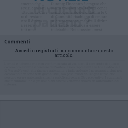
di cui tu
parlano ?
Commenti
Accedi
o
registrati
per commentare questo
articolo.
L'email è richiesta ma non verrà mostrata ai visitatori. Il contenuto di questo
commento esprime il pensiero dell'autore e non rappresenta la linea editoriale
di VareseNews.it, che rimane autonoma e indipendente. I messaggi inclusi nei
commenti non sono testi giornalistici, ma post inviati dai singoli lettori che
possono essere automaticamente pubblicati senza filtro preventivo. I commenti
che includano uno o più link a siti esterni verranno rimossi in automatico dal
sistema.