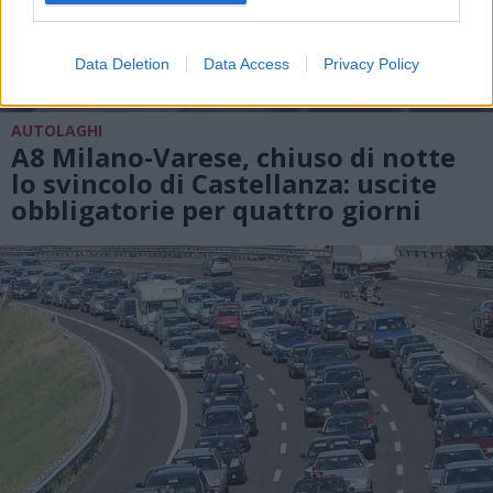
Data Deletion
Data Access
Privacy Policy
AUTOLAGHI
A8 Milano-Varese, chiuso di notte
lo svincolo di Castellanza: uscite
obbligatorie per quattro giorni