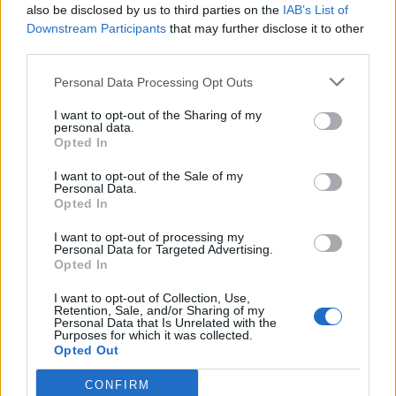
also be disclosed by us to third parties on the
IAB’s List of
Downstream Participants
that may further disclose it to other
third parties.
Personal Data Processing Opt Outs
TEMPO LIBERO
I want to opt-out of the Sharing of my
Tornano le camminate gratuite di
personal data.
Opted In
Alfa sulla Via Francisca, tra acqua e
territorio
I want to opt-out of the Sale of my
Personal Data.
Opted In
I want to opt-out of processing my
Personal Data for Targeted Advertising.
Opted In
I want to opt-out of Collection, Use,
Retention, Sale, and/or Sharing of my
Personal Data that Is Unrelated with the
Purposes for which it was collected.
Opted Out
CONFIRM