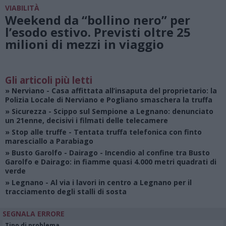
VIABILITÀ
Weekend da “bollino nero” per
l’esodo estivo. Previsti oltre 25
milioni di mezzi in viaggio
Gli articoli più letti
»
Nerviano
- Casa affittata all’insaputa del proprietario: la
Polizia Locale di Nerviano e Pogliano smaschera la truffa
»
Sicurezza
- Scippo sul Sempione a Legnano: denunciato
un 21enne, decisivi i filmati delle telecamere
»
Stop alle truffe
- Tentata truffa telefonica con finto
maresciallo a Parabiago
»
Busto Garolfo - Dairago
- Incendio al confine tra Busto
Garolfo e Dairago: in fiamme quasi 4.000 metri quadrati di
verde
»
Legnano
- Al via i lavori in centro a Legnano per il
tracciamento degli stalli di sosta
SEGNALA ERRORE
Tipo di problema