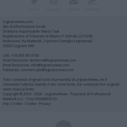
Twitter
Instagram
Contatti
Pubblicità
Legnanonews.com
Sito di informazione locale
Direttore responsabile: Marco Tajè
Registrazione al Tribunale di Milano n° 639 del 23/10/08
Redazione: Via Matteotti, 3 (presso Famiglia Legnanese)
20025 Legnano (MI)
Cell.: +39.393.9013760
Email Direzione: direttore@legnanonews.com
Email Redazione: info@legnanonews.com
Pubblicità: commerciale@legnanonews.com
Tutti i contenuti originali sono di proprietà di LegnanoNews, ne è
consentito l'utilizzo citando il sito come fonte. Dei contenuti non originali
viene citata la fonte.
Copyright © 2016 - 2026 - LegnanoNews - Proprietà di Professional
Network s.r.l. - P.Iva 03068650120
Imp. Cookie
-
Cookie
-
Privacy