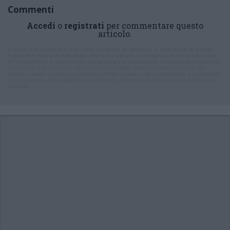
Commenti
Accedi
o
registrati
per commentare questo
articolo.
L'email è richiesta ma non verrà mostrata ai visitatori. Il contenuto di questo
commento esprime il pensiero dell'autore e non rappresenta la linea editoriale
di VareseNews.it, che rimane autonoma e indipendente. I messaggi inclusi nei
commenti non sono testi giornalistici, ma post inviati dai singoli lettori che
possono essere automaticamente pubblicati senza filtro preventivo. I commenti
che includano uno o più link a siti esterni verranno rimossi in automatico dal
sistema.