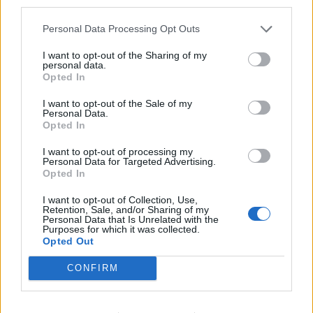
AUTOLAGHI
third parties.
A8 Milano-Varese, chiuso di notte
lo svincolo di Castellanza: uscite
Personal Data Processing Opt Outs
obbligatorie per quattro giorni
I want to opt-out of the Sharing of my
personal data.
Opted In
I want to opt-out of the Sale of my
Personal Data.
Opted In
I want to opt-out of processing my
Personal Data for Targeted Advertising.
Opted In
I want to opt-out of Collection, Use,
Retention, Sale, and/or Sharing of my
Personal Data that Is Unrelated with the
Purposes for which it was collected.
Opted Out
CONFIRM
VIABILITÀ