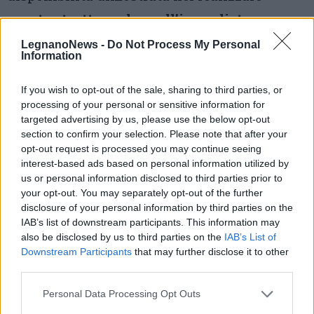
questa struttura che, nell’immediato,
contribuirà a colmare la mancanza di un
LegnanoNews -
Do Not Process My Personal
Information
impianto dedicato alla città di Milano
. La
Fiera Ice Arena ospiterà le partite di hockey,
If you wish to opt-out of the sale, sharing to third parties, or
processing of your personal or sensitive information for
ma soprattutto offrirà a bambini e ragazzi
targeted advertising by us, please use the below opt-out
uno spazio adeguato per allenarsi e
section to confirm your selection. Please note that after your
opt-out request is processed you may continue seeing
avvicinarsi a una disciplina che ha
interest-based ads based on personal information utilized by
conquistato l’interesse e l’apprezzamento di
us or personal information disclosed to third parties prior to
your opt-out. You may separately opt-out of the further
un pubblico sempre più ampio».
disclosure of your personal information by third parties on the
IAB’s list of downstream participants. This information may
«Non tutti gli atleti diventano campioni, ma
also be disclosed by us to third parties on the
IAB’s List of
Downstream Participants
that may further disclose it to other
fare sport regala alla vita del singolo atleta
third parties.
più di quello che una medaglia possa donare
,
Personal Data Processing Opt Outs
per questo chi investe per lo sport fa sempre