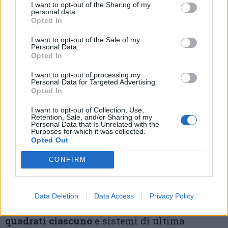
I want to opt-out of the Sharing of my
la scelta migliore – continua Riccardo Lorello
personal data.
Opted In
-. Qui si potrà contare su un contesto
I want to opt-out of the Sale of my
multidisciplinare non solo dilettantistico ma
Personal Data.
Opted In
professionistico: noi atleti da pista lunga
I want to opt-out of processing my
siamo invidiosi, aspettiamo un palazzetto
Personal Data for Targeted Advertising.
Opted In
anche per il pattinaggio di velocità».
I want to opt-out of Collection, Use,
Retention, Sale, and/or Sharing of my
La Fiera Ice Arena sarà realizzata all’interno
Personal Data that Is Unrelated with the
Purposes for which it was collected.
di
una tendostruttura di 5.190 metri quadri
,
Opted Out
per una superficie complessiva interessata
CONFIRM
dall’intervento di 7.800 metri quadri, dotata
di area di riscaldamento pre-gara,
8
Data Deletion
Data Access
Privacy Policy
spogliatoi per gli atleti da circa 30 metri
quadrati ciascuno
e sistemi di ultima