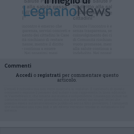
Il meglio di
Iscriviti alla
newsletter
Commenti
Accedi
o
registrati
per commentare questo
articolo.
L'email è richiesta ma non verrà mostrata ai visitatori. Il contenuto di questo
commento esprime il pensiero dell'autore e non rappresenta la linea editoriale
di VareseNews.it, che rimane autonoma e indipendente. I messaggi inclusi nei
commenti non sono testi giornalistici, ma post inviati dai singoli lettori che
possono essere automaticamente pubblicati senza filtro preventivo. I commenti
che includano uno o più link a siti esterni verranno rimossi in automatico dal
sistema.