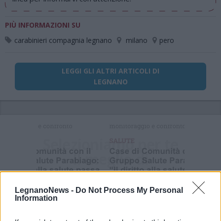
PIÙ INFORMAZIONI SU
carabinieri compagnia legnano
milano
pero
LEGGI GLI ALTRI ARTICOLI DI
LEGNANO
Selezioniamo per te
Il meglio di
LegnanoNews -
Do Not Process My Personal
Information