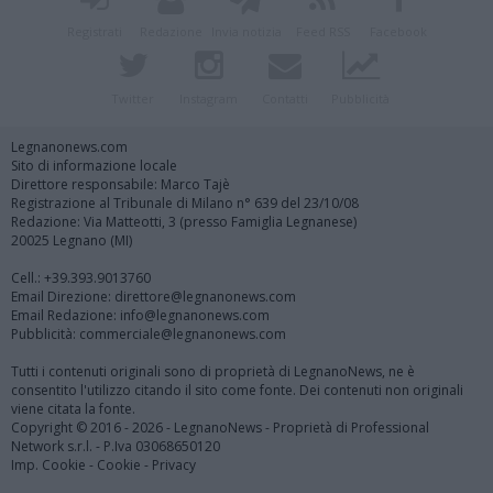
Registrati
Redazione
Invia notizia
Feed RSS
Facebook
Twitter
Instagram
Contatti
Pubblicità
Legnanonews.com
Sito di informazione locale
Direttore responsabile: Marco Tajè
Registrazione al Tribunale di Milano n° 639 del 23/10/08
Redazione: Via Matteotti, 3 (presso Famiglia Legnanese)
20025 Legnano (MI)
Cell.: +39.393.9013760
Email Direzione: direttore@legnanonews.com
Email Redazione: info@legnanonews.com
Pubblicità: commerciale@legnanonews.com
Tutti i contenuti originali sono di proprietà di LegnanoNews, ne è
consentito l'utilizzo citando il sito come fonte. Dei contenuti non originali
viene citata la fonte.
Copyright © 2016 - 2026 - LegnanoNews - Proprietà di Professional
Network s.r.l. - P.Iva 03068650120
Imp. Cookie
-
Cookie
-
Privacy