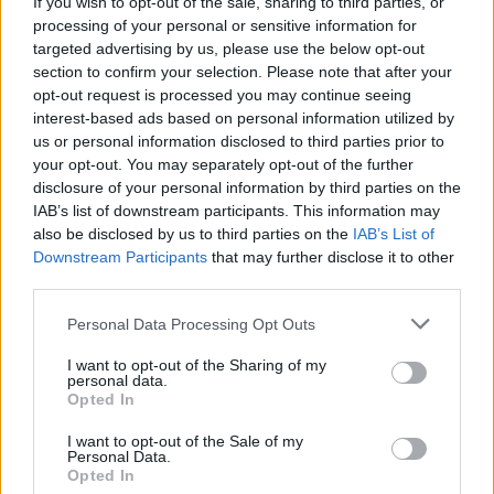
If you wish to opt-out of the sale, sharing to third parties, or
processing of your personal or sensitive information for
targeted advertising by us, please use the below opt-out
section to confirm your selection. Please note that after your
opt-out request is processed you may continue seeing
Commenti
interest-based ads based on personal information utilized by
Accedi
o
registrati
per commentare questo
us or personal information disclosed to third parties prior to
articolo.
your opt-out. You may separately opt-out of the further
disclosure of your personal information by third parties on the
L'email è richiesta ma non verrà mostrata ai visitatori. Il contenuto di questo
commento esprime il pensiero dell'autore e non rappresenta la linea editoriale
IAB’s list of downstream participants. This information may
di VareseNews.it, che rimane autonoma e indipendente. I messaggi inclusi nei
commenti non sono testi giornalistici, ma post inviati dai singoli lettori che
also be disclosed by us to third parties on the
IAB’s List of
possono essere automaticamente pubblicati senza filtro preventivo. I commenti
che includano uno o più link a siti esterni verranno rimossi in automatico dal
Downstream Participants
that may further disclose it to other
sistema.
third parties.
Personal Data Processing Opt Outs
I want to opt-out of the Sharing of my
personal data.
Opted In
I want to opt-out of the Sale of my
Personal Data.
Opted In