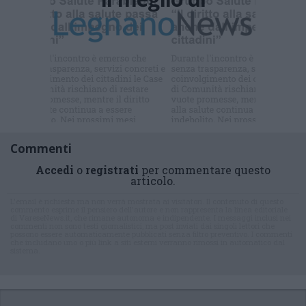
Iscriviti alla
newsletter
Commenti
Accedi
o
registrati
per commentare questo
articolo.
L'email è richiesta ma non verrà mostrata ai visitatori. Il contenuto di questo
commento esprime il pensiero dell'autore e non rappresenta la linea editoriale
di VareseNews.it, che rimane autonoma e indipendente. I messaggi inclusi nei
commenti non sono testi giornalistici, ma post inviati dai singoli lettori che
possono essere automaticamente pubblicati senza filtro preventivo. I commenti
che includano uno o più link a siti esterni verranno rimossi in automatico dal
sistema.