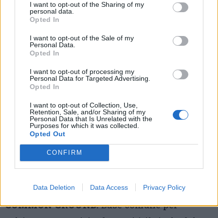
Formazione “Riccardo Massa” dell’Università
I want to opt-out of the Sharing of my
personal data.
degli Studi di Milano-Bicocca e docente di
Opted In
pedagogia generale e sociale; Simone Finotti,
I want to opt-out of the Sale of my
Personal Data.
Dirigente scolastico del Liceo “C. Cavalleri” di
Opted In
Parabiago, Gianluca Salvati, Pedagogista
I want to opt-out of processing my
Personal Data for Targeted Advertising.
Stripes Coop guideranno il pubblico oltre le
Opted In
difficoltà dell’ambiente scolastico per
I want to opt-out of Collection, Use,
Retention, Sale, and/or Sharing of my
soffermarsi sull’importanza di valorizzare la
Personal Data that Is Unrelated with the
Purposes for which it was collected.
creatività, l’autonomia e l’innovazione di
Opted Out
educatrici ed educatori per promuovere un
CONFIRM
ambiente di apprendimento inclusivo e
stimolante.
Data Deletion
Data Access
Privacy Policy
COMMON GROUND.
Base comune per