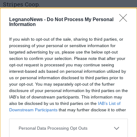
Stripes Coop.
Che importanza ha, oggi, la figura
LegnanoNews -
Do Not Process My Personal
Information
dell’educatore?
Quale è il suo ruolo nel
contesto sociale e quale impatto ha sulla
If you wish to opt-out of the sale, sharing to third parties, or
processing of your personal or sensitive information for
comunità circostante? L’evento L’educatore
targeted advertising by us, please use the below opt-out
tra scuola e territorio propone una riflessione
section to confirm your selection. Please note that after your
opt-out request is processed you may continue seeing
sulla professione educativa e sul ruolo di
interest-based ads based on personal information utilized by
us or personal information disclosed to third parties prior to
educatrici e educatori nel contesto scuola e
your opt-out. You may separately opt-out of the further
in relazione con le famiglie e il territorio.
disclosure of your personal information by third parties on the
IAB’s list of downstream participants. This information may
Raffaele Mantegazza, Professore di
also be disclosed by us to third parties on the
IAB’s List of
pedagogia presso l’Università di Milano-
Downstream Participants
that may further disclose it to other
third parties.
Bicocca, Cristina Palmieri, Direttrice del
Personal Data Processing Opt Outs
Dipartimento di Scienze Umane per la