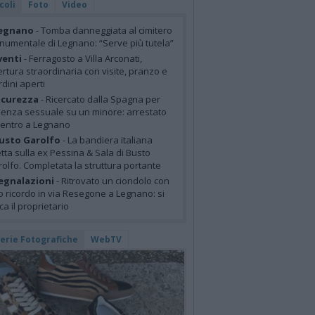
coli
Foto
Video
egnano
- Tomba danneggiata al cimitero
umentale di Legnano: “Serve più tutela”
venti
- Ferragosto a Villa Arconati,
rtura straordinaria con visite, pranzo e
rdini aperti
icurezza
- Ricercato dalla Spagna per
lenza sessuale su un minore: arrestato
centro a Legnano
usto Garolfo
- La bandiera italiana
tta sulla ex Pessina & Sala di Busto
olfo. Completata la struttura portante
egnalazioni
- Ritrovato un ciondolo con
o ricordo in via Resegone a Legnano: si
ca il proprietario
lerie Fotografiche
WebTV