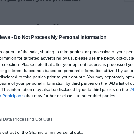
 Arpa Lombardia
ews -
Do Not Process My Personal Information
state illustrate le principali attività svolte
 monitoraggi ambientali ai controlli sul
to opt-out of the sale, sharing to third parties, or processing of your per
rto tecnico e scientifico fornito alle
formation for targeted advertising by us, please use the below opt-out s
r selection. Please note that after your opt-out request is processed y
iamo presentato cosa fa Arpa Lombardia – ha
eing interest-based ads based on personal information utilized by us or
i – tenendo in considerazione i diversi ruoli
disclosed to third parties prior to your opt-out. You may separately opt-
losure of your personal information by third parties on the IAB’s list of
pandoci di monitoraggi, controlli e fornendo
. This information may also be disclosed by us to third parties on the
IA
i sempre con l’obiettivo di analizzare lo stato
Participants
that may further disclose it to other third parties.
re a prevenire e gestire eventuali problemi».
di Abu Dhabi è guidata da S.E. Dr. Shaikha
l Data Processing Opt Outs
 generale dell’ente
. La visita si inserisce
ità di confronto internazionale sui temi della
o opt-out of the Sharing of my personal data.