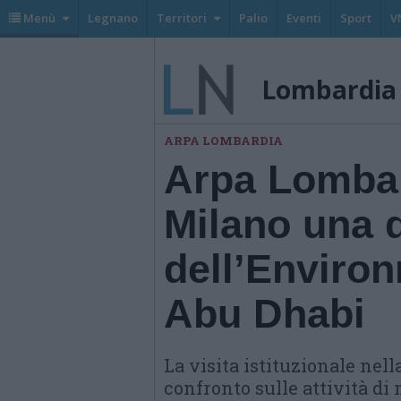
Menù
Legnano
Territori
Palio
Eventi
Sport
V
Lombardia
ARPA LOMBARDIA
Arpa Lombar
Milano una 
dell’Enviro
Abu Dhabi
La visita istituzionale nel
confronto sulle attività di