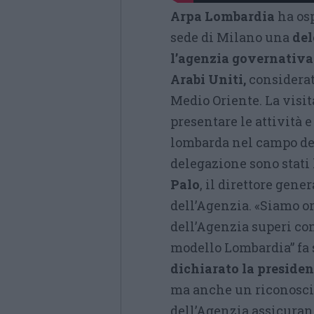
Arpa Lombardia
ha osp
sede di Milano una
del
l’agenzia governativa 
Arabi Uniti,
considerat
Medio Oriente. La visita
presentare le attività 
lombarda nel campo del
delegazione sono stati 
Palo
, il direttore gene
dell’Agenzia. «Siamo or
dell’Agenzia superi con
modello Lombardia” fa
dichiarato la presiden
ma anche un riconosci
dell’Agenzia assicuran