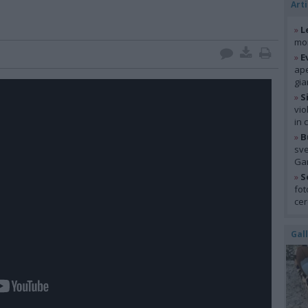
Arti
»
L
mon
»
E
ape
gia
»
S
vio
in 
»
B
sve
Gar
»
S
fot
cer
Gal