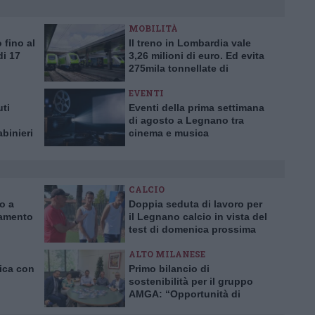
MOBILITÀ
 fino al
Il treno in Lombardia vale
di 17
3,26 milioni di euro. Ed evita
o
275mila tonnellate di
emissioni di CO2
EVENTI
uti
Eventi della prima settimana
di agosto a Legnano tra
abinieri
cinema e musica
CALCIO
ro a
Doppia seduta di lavoro per
iamento
il Legnano calcio in vista del
test di domenica prossima
ALTO MILANESE
nica con
Primo bilancio di
sostenibilità per il gruppo
AMGA: “Opportunità di
crescita e trasparenza”