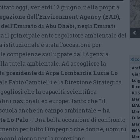
itato oggi, venerdì 12 giugno, nella propria
egazione dell’Environment Agency (EAD),
dell’Emirato di Abu Dhabi, negli Emirati
Gli Ambulanti di Forte dei 
a il principale ente regolatore ambientale del
 istituzionale è stata l’occasione per
e le competenze sviluppate dall’Agenzia
Rico
la tutela ambientale. Ad accogliere la
Ant
la
presidente di Arpa Lombardia Lucia Lo
Gia
Luig
rale Fabio Cambielli e la Direzione Strategica
Ric
gogliosi che la capacità scientifica
ROS
Mari
fini nazionali ed europei tanto che “il
MAU
 scuola anche in campo ambientale –
ha
Mari
Fulv
te Lo Palo
-. Una bella occasione di confronto
Mari
mento per tutto l’impegno che donne, uomini
EMM
Mari
o ogni giorno per la protezione