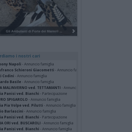
Marmi® ...
Pulizia del bosco del Rugareto a ...
rdiamo i nostri cari
hony Napoli
- Annuncio famiglia
nfranco Schieroni Giacometti
- Annuncio famiglia
i Codini
- Annuncio famiglia
cardo Basile
- Annuncio famiglia
A MALINVERNO ved. TETTAMANTI
- Annuncio famiglia
a Panisi ved. Bianchi
- Partecipazione
RO SPIGAROLO
- Annuncio famiglia
a Pia Volpe ved. Pilutti
- Annuncio famiglia
io Barlascini
- Annuncio famiglia
a Panisi ved. Bianchi
- Partecipazione
A ORI ved. BUSCAROLI
- Annuncio famiglia
a Panisi ved. Bianchi
- Annuncio famiglia