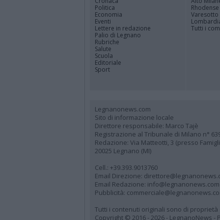
Cronaca
Alto Milan
Politica
Rhodense
Economia
Varesotto
Eventi
Lombardi
Lettere in redazione
Tutti i co
Palio di Legnano
Rubriche
Salute
Scuola
Editoriale
Sport
Legnanonews.com
Sito di informazione locale
Direttore responsabile: Marco Tajè
Registrazione al Tribunale di Milano n° 63
Redazione: Via Matteotti, 3 (presso Famig
20025 Legnano (MI)
Cell.: +39.393.9013760
Email Direzione: direttore@legnanonews
Email Redazione: info@legnanonews.com
Pubblicità: commerciale@legnanonews.c
Tutti i contenuti originali sono di propriet
Copyright © 2016 - 2026 - LegnanoNews - Pr