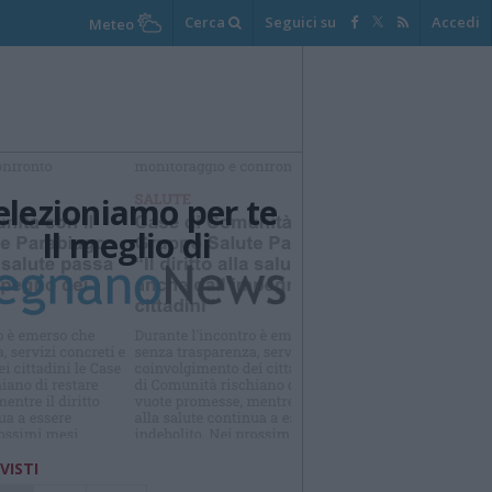
Cerca
Seguici su
Accedi
Meteo
elezioniamo per te
Il meglio di
 VISTI