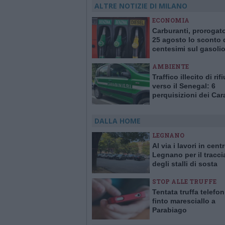
ALTRE NOTIZIE DI MILANO
ECONOMIA
Carburanti, prorogato
25 agosto lo sconto 
centesimi sul gasoli
AMBIENTE
Traffico illecito di rifi
verso il Senegal: 6
perquisizioni dei Car
Forestali, 10 indagati
DALLA HOME
LEGNANO
Al via i lavori in cent
Legnano per il tracc
degli stalli di sosta
STOP ALLE TRUFFE
Tentata truffa telefo
finto maresciallo a
Parabiago