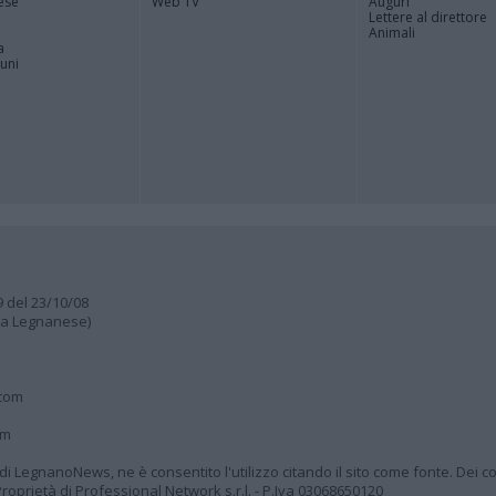
ese
Web TV
Auguri
Lettere al direttore
Animali
a
muni
9 del 23/10/08
lia Legnanese)
.com
om
à di LegnanoNews, ne è consentito l'utilizzo citando il sito come fonte. Dei co
oprietà di Professional Network s.r.l. - P.Iva 03068650120