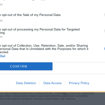
la gestione delle risorse naturali.
In
o opt-out of the Sale of my Personal Data.
Tutti gli eventi
In
di
agosto
Via Confalonieri, 5
to opt-out of processing my Personal Data for Targeted
Castronno
ing.
In
o opt-out of Collection, Use, Retention, Sale, and/or Sharing
Pubblicato il 12 Giugno 2026
ersonal Data that Is Unrelated with the Purposes for which it
lected.
Out
CONFIRM
ati
per commentare questo articolo.
Data Deletion
Data Access
Privacy Policy
tatori. Il contenuto di questo commento esprime il pensiero dell'autore e
s.it, che rimane autonoma e indipendente. I messaggi inclusi nei commenti
ingoli lettori che possono essere automaticamente pubblicati senza filtro
nk a siti esterni verranno rimossi in automatico dal sistema.