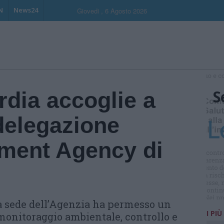
N
News24
Giovedi , 6 Agosto 2026
S
dia accoglie a
delegazione
nment Agency di
la sede dell’Agenzia ha permesso un
I PIÙ
 monitoraggio ambientale, controllo e