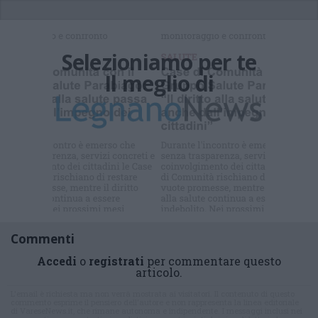
Selezioniamo per te
Il meglio di
Commenti
Accedi
o
registrati
per commentare questo
articolo.
L'email è richiesta ma non verrà mostrata ai visitatori. Il contenuto di questo
commento esprime il pensiero dell'autore e non rappresenta la linea editoriale
di VareseNews.it, che rimane autonoma e indipendente. I messaggi inclusi nei