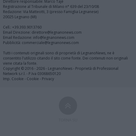
Direttore responsabile: Marco Tajè
Registrazione al Tribunale di Milano n° 639 del 23/10/08
Redazione: Via Matteotti, 3 (presso Famiglia Legnanese)
20025 Legnano (MI)
Cell.: +39.393.9013760
Email Direzione: direttore@legnanonews.com
Email Redazione: info@legnanonews.com
Pubblicità: commerciale@legnanonews.com
Tutti i contenuti originali sono di proprietà di LegnanoNews, ne è
consentito l'utilizzo citando il sito come fonte. Dei contenuti non originali
viene citata la fonte.
Copyright © 2016 - 2026 - LegnanoNews - Proprietà di Professional
Network s.r.l. - P.Iva 03068650120
Imp. Cookie
-
Cookie
-
Privacy
TORNA SU