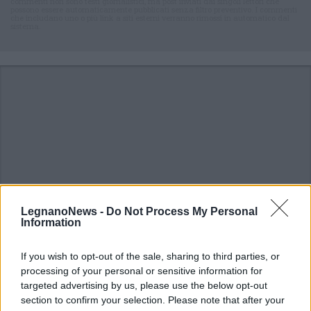
commenti non sono testi giornalistici, ma post inviati dai singoli lettori che
possono essere automaticamente pubblicati senza filtro preventivo. I commenti
che includano uno o più link a siti esterni verranno rimossi in automatico dal
sistema.
LegnanoNews -
Do Not Process My Personal
Information
If you wish to opt-out of the sale, sharing to third parties, or
processing of your personal or sensitive information for
ALTRE NOTIZIE DI COMO
targeted advertising by us, please use the below opt-out
section to confirm your selection. Please note that after your