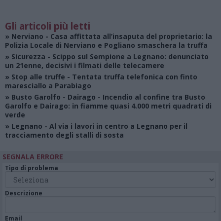
Gli articoli più letti
»
Nerviano
- Casa affittata all’insaputa del proprietario: la
Polizia Locale di Nerviano e Pogliano smaschera la truffa
»
Sicurezza
- Scippo sul Sempione a Legnano: denunciato
un 21enne, decisivi i filmati delle telecamere
»
Stop alle truffe
- Tentata truffa telefonica con finto
maresciallo a Parabiago
»
Busto Garolfo - Dairago
- Incendio al confine tra Busto
Garolfo e Dairago: in fiamme quasi 4.000 metri quadrati di
verde
»
Legnano
- Al via i lavori in centro a Legnano per il
tracciamento degli stalli di sosta
SEGNALA ERRORE
Tipo di problema
Descrizione
Email