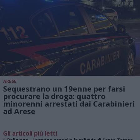
ARESE
Sequestrano un 19enne per farsi
procurare la droga: quattro
minorenni arrestati dai Carabinieri
ad Arese
Gli articoli più letti
»
Religione
- Legnano accoglie le reliquie di Santa Teresa