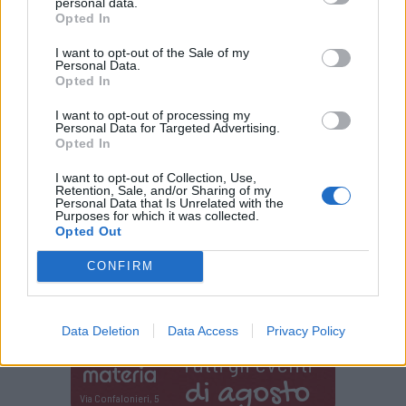
personal data.
Opted In
“Il voto in Consiglio sarà cruciale per evitare
che i nostri consumi di energia fossile
I want to opt-out of the Sale of my
Personal Data.
alimentino circuiti viziosi di guerre e
Opted In
cambiamenti climatici, a costi che
I want to opt-out of processing my
Personal Data for Targeted Advertising.
graveranno sulle famiglie, sui lavoratori e
Opted In
sulle lavoratrici delle imprese lombarde”,
I want to opt-out of Collection, Use,
Retention, Sale, and/or Sharing of my
concludono le associazioni.
Personal Data that Is Unrelated with the
Purposes for which it was collected.
Opted Out
CONFIRM
Data Deletion
Data Access
Privacy Policy
Tutti gli eventi
di
agosto
Via Confalonieri, 5