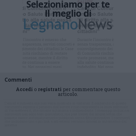
Selezioniamo per te
Il meglio di
Iscriviti alla
newsletter
Commenti
Accedi
o
registrati
per commentare questo
articolo.
L'email è richiesta ma non verrà mostrata ai visitatori. Il contenuto di questo
commento esprime il pensiero dell'autore e non rappresenta la linea editoriale
di VareseNews.it, che rimane autonoma e indipendente. I messaggi inclusi nei
commenti non sono testi giornalistici, ma post inviati dai singoli lettori che
possono essere automaticamente pubblicati senza filtro preventivo. I commenti
che includano uno o più link a siti esterni verranno rimossi in automatico dal
sistema.