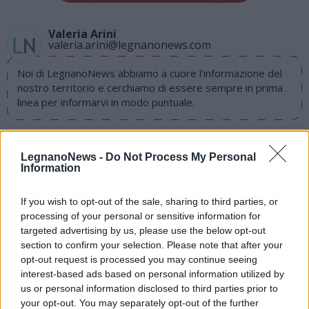
Valeria Arini
valeria.arini@legnanonews.com
Noi di LegnanoNews abbiamo a cuore l'informazione del
nostro territorio e cerchiamo di essere sempre in prima
linea per informarvi in modo puntuale.
PIÙ INFORMAZIONI SU
LegnanoNews -
Do Not Process My Personal
paralimpiadi 2020
alessia berra
Information
If you wish to opt-out of the sale, sharing to third parties, or
LEGGI GLI ALTRI ARTICOLI DI
processing of your personal or sensitive information for
LOMBARDIA
targeted advertising by us, please use the below opt-out
section to confirm your selection. Please note that after your
opt-out request is processed you may continue seeing
interest-based ads based on personal information utilized by
us or personal information disclosed to third parties prior to
Selezioniamo per te
your opt-out. You may separately opt-out of the further