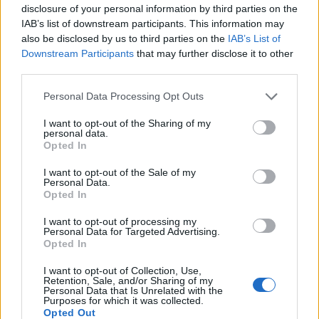
disclosure of your personal information by third parties on the
Il meglio di
IAB’s list of downstream participants. This information may
also be disclosed by us to third parties on the
IAB’s List of
Downstream Participants
that may further disclose it to other
third parties.
Personal Data Processing Opt Outs
I want to opt-out of the Sharing of my
personal data.
Opted In
Commenti
I want to opt-out of the Sale of my
Personal Data.
Opted In
Accedi
o
registrati
per commentare questo
articolo.
I want to opt-out of processing my
L'email è richiesta ma non verrà mostrata ai visitatori. Il contenuto di questo
Personal Data for Targeted Advertising.
commento esprime il pensiero dell'autore e non rappresenta la linea editoriale
Opted In
di VareseNews.it, che rimane autonoma e indipendente. I messaggi inclusi nei
commenti non sono testi giornalistici, ma post inviati dai singoli lettori che
possono essere automaticamente pubblicati senza filtro preventivo. I commenti
I want to opt-out of Collection, Use,
che includano uno o più link a siti esterni verranno rimossi in automatico dal
Retention, Sale, and/or Sharing of my
sistema.
Personal Data that Is Unrelated with the
Purposes for which it was collected.
Opted Out