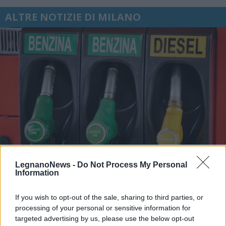
ALTRE NOTIZIE DI MILANO
LegnanoNews -
Do Not Process My Personal
Information
ECONOMIA
If you wish to opt-out of the sale, sharing to third parties, or
Carburanti, prorogato fino al 25
processing of your personal or sensitive information for
agosto lo sconto di 17 centesimi sul
targeted advertising by us, please use the below opt-out