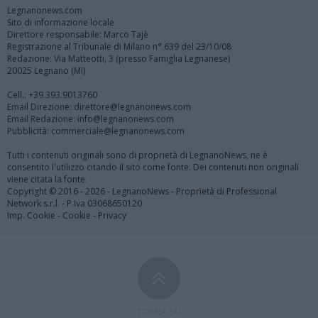
Legnanonews.com
Sito di informazione locale
Direttore responsabile: Marco Tajè
Registrazione al Tribunale di Milano n° 639 del 23/10/08
Redazione: Via Matteotti, 3 (presso Famiglia Legnanese)
20025 Legnano (MI)
Cell.: +39.393.9013760
Email Direzione: direttore@legnanonews.com
Email Redazione: info@legnanonews.com
Pubblicità: commerciale@legnanonews.com
Tutti i contenuti originali sono di proprietà di LegnanoNews, ne è
consentito l'utilizzo citando il sito come fonte. Dei contenuti non originali
viene citata la fonte.
Copyright © 2016 - 2026 - LegnanoNews - Proprietà di Professional
Network s.r.l. - P.Iva 03068650120
Imp. Cookie
-
Cookie
-
Privacy
TORNA SU