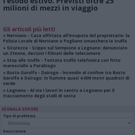
l’esodo estivo. Previsti oltre 25
milioni di mezzi in viaggio
Gli articoli più letti
»
Nerviano
- Casa affittata all’insaputa del proprietario: la
Polizia Locale di Nerviano e Pogliano smaschera la truffa
»
Sicurezza
- Scippo sul Sempione a Legnano: denunciato
un 21enne, decisivi i filmati delle telecamere
»
Stop alle truffe
- Tentata truffa telefonica con finto
maresciallo a Parabiago
»
Busto Garolfo - Dairago
- Incendio al confine tra Busto
Garolfo e Dairago: in fiamme quasi 4.000 metri quadrati di
verde
»
Legnano
- Al via i lavori in centro a Legnano per il
tracciamento degli stalli di sosta
SEGNALA ERRORE
Tipo di problema
Descrizione