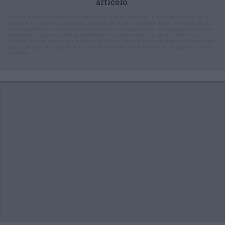
articolo.
L'email è richiesta ma non verrà mostrata ai visitatori. Il contenuto di questo
commento esprime il pensiero dell'autore e non rappresenta la linea editoriale
di VareseNews.it, che rimane autonoma e indipendente. I messaggi inclusi nei
commenti non sono testi giornalistici, ma post inviati dai singoli lettori che
possono essere automaticamente pubblicati senza filtro preventivo. I commenti
che includano uno o più link a siti esterni verranno rimossi in automatico dal
sistema.