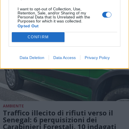
tonnellate di emissioni di CO2
I want to opt-out of Collection, Use,
Retention, Sale, and/or Sharing of my
Personal Data that Is Unrelated with the
Purposes for which it was collected.
Opted Out
CONFIRM
Data Deletion
Data Access
Privacy Policy
AMBIENTE
Traffico illecito di rifiuti verso il
Senegal: 6 perquisizioni dei
Carabinieri Forestali, 10 indagati