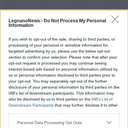
commento esprime il pensiero dell'autore e non rappresenta la linea editoriale
di VareseNews.it, che rimane autonoma e indipendente. I messaggi inclusi nei
commenti non sono testi giornalistici, ma post inviati dai singoli lettori che
possono essere automaticamente pubblicati senza filtro preventivo. I commenti
che includano uno o più link a siti esterni verranno rimossi in automatico dal
sistema.
LegnanoNews -
Do Not Process My Personal
Information
If you wish to opt-out of the sale, sharing to third parties, or
processing of your personal or sensitive information for
targeted advertising by us, please use the below opt-out
section to confirm your selection. Please note that after your
opt-out request is processed you may continue seeing
interest-based ads based on personal information utilized by
us or personal information disclosed to third parties prior to
your opt-out. You may separately opt-out of the further
disclosure of your personal information by third parties on the
IAB’s list of downstream participants. This information may
also be disclosed by us to third parties on the
IAB’s List of
Downstream Participants
that may further disclose it to other
third parties.
Personal Data Processing Opt Outs
ALTRE NOTIZIE DI LEGNANO