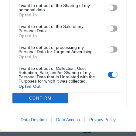
I want to opt-out of the Sharing of my
personal data.
Opted In
I want to opt-out of the Sale of my
Personal Data.
Opted In
I want to opt-out of processing my
Personal Data for Targeted Advertising.
Opted In
I want to opt-out of Collection, Use,
Retention, Sale, and/or Sharing of my
Personal Data that Is Unrelated with the
Purposes for which it was collected.
Opted Out
CONFIRM
VIABILITÀ
Weekend da “bollino nero” per
l’esodo estivo. Previsti oltre 25
Data Deletion
Data Access
Privacy Policy
milioni di mezzi in viaggio