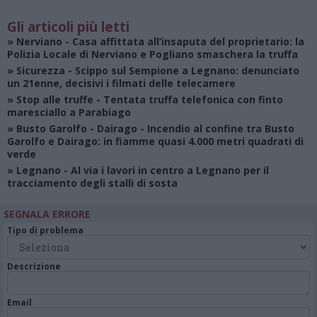
Gli articoli più letti
»
Nerviano
- Casa affittata all’insaputa del proprietario: la
Polizia Locale di Nerviano e Pogliano smaschera la truffa
»
Sicurezza
- Scippo sul Sempione a Legnano: denunciato
un 21enne, decisivi i filmati delle telecamere
»
Stop alle truffe
- Tentata truffa telefonica con finto
maresciallo a Parabiago
»
Busto Garolfo - Dairago
- Incendio al confine tra Busto
Garolfo e Dairago: in fiamme quasi 4.000 metri quadrati di
verde
»
Legnano
- Al via i lavori in centro a Legnano per il
tracciamento degli stalli di sosta
SEGNALA ERRORE
Tipo di problema
Descrizione
Email