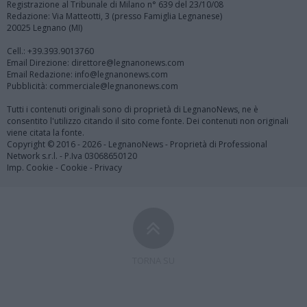
Registrazione al Tribunale di Milano n° 639 del 23/10/08
Redazione: Via Matteotti, 3 (presso Famiglia Legnanese)
20025 Legnano (MI)
Cell.: +39.393.9013760
Email Direzione: direttore@legnanonews.com
Email Redazione: info@legnanonews.com
Pubblicità: commerciale@legnanonews.com
Tutti i contenuti originali sono di proprietà di LegnanoNews, ne è
consentito l'utilizzo citando il sito come fonte. Dei contenuti non originali
viene citata la fonte.
Copyright © 2016 - 2026 - LegnanoNews - Proprietà di Professional
Network s.r.l. - P.Iva 03068650120
Imp. Cookie
-
Cookie
-
Privacy
TORNA SU