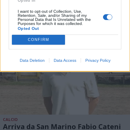
Opted In
In Eccellenza il Legnano calcio
inserito nel girone A lombardo
I want to opt-out of Collection, Use,
Retention, Sale, and/or Sharing of my
Personal Data that Is Unrelated with the
Purposes for which it was collected.
Opted Out
CONFIRM
Data Deletion
Data Access
Privacy Policy
CALCIO
Arriva da San Marino Fabio Cateni