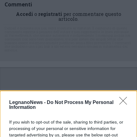
Commenti
Accedi
o
registrati
per commentare questo
articolo.
L'email è richiesta ma non verrà mostrata ai visitatori. Il contenuto di questo
commento esprime il pensiero dell'autore e non rappresenta la linea editoriale
di VareseNews.it, che rimane autonoma e indipendente. I messaggi inclusi nei
commenti non sono testi giornalistici, ma post inviati dai singoli lettori che
possono essere automaticamente pubblicati senza filtro preventivo. I commenti
che includano uno o più link a siti esterni verranno rimossi in automatico dal
sistema.
LegnanoNews -
Do Not Process My Personal
Information
If you wish to opt-out of the sale, sharing to third parties, or
processing of your personal or sensitive information for
targeted advertising by us, please use the below opt-out