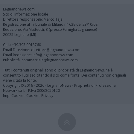
Legnanonews.com
Sito di informazione locale
Direttore responsabile: Marco Tajè
Registrazione al Tribunale di Milano n° 639 del 23/10/08
Redazione: Via Matteotti, 3 (presso Famiglia Legnanese)
20025 Legnano (MI)
Cell.: +39.393.9013760
Email Direzione: direttore@legnanonews.com
Email Redazione: info@legnanonews.com
Pubblicità: commerciale@legnanonews.com
Tutti i contenuti originali sono di proprietà di LegnanoNews, ne è
consentito l'utilizzo citando il sito come fonte. Dei contenuti non originali
viene citata la fonte.
Copyright © 2016 - 2026 - LegnanoNews - Proprietà di Professional
Network s.r.l. - P.Iva 03068650120
Imp. Cookie
-
Cookie
-
Privacy