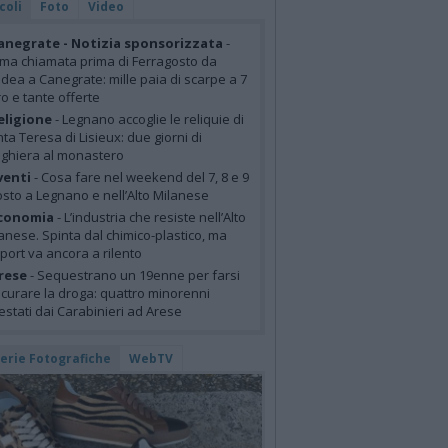
coli
Foto
Video
anegrate - Notizia sponsorizzata
-
ima chiamata prima di Ferragosto da
idea a Canegrate: mille paia di scarpe a 7
o e tante offerte
eligione
- Legnano accoglie le reliquie di
ta Teresa di Lisieux: due giorni di
ghiera al monastero
venti
- Cosa fare nel weekend del 7, 8 e 9
sto a Legnano e nell’Alto Milanese
conomia
- L’industria che resiste nell’Alto
anese. Spinta dal chimico-plastico, ma
xport va ancora a rilento
rese
- Sequestrano un 19enne per farsi
curare la droga: quattro minorenni
estati dai Carabinieri ad Arese
lerie Fotografiche
WebTV