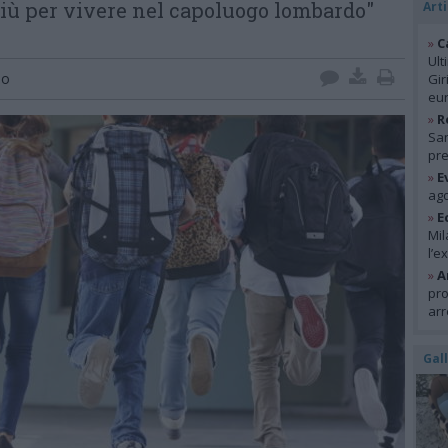
più per vivere nel capoluogo lombardo"
Arti
»
C
Ult
no
Gir
eur
»
R
San
pre
»
E
ago
»
E
Mil
l’e
»
A
pro
arr
Gal