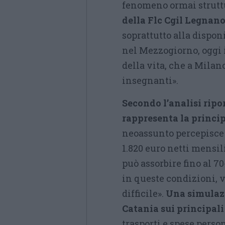
fenomeno ormai strutt
della Flc Cgil Legnan
soprattutto alla dispon
nel Mezzogiorno, oggi i
della vita, che a Milan
insegnanti».
Secondo l’analisi ripor
rappresenta la princip
neoassunto percepisce 
1.820 euro netti mensili 
può assorbire fino al 7
in queste condizioni, 
difficile».
Una simulaz
Catania sui principali
trasporti e spese perso