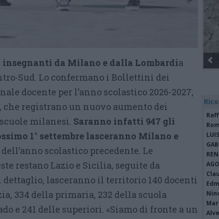
i insegnanti da Milano e dalla Lombardi
a
ntro-Sud. Lo confermano i Bollettini dei
nale docente per l’anno scolastico 2026-2027,
Rico
o, che registrano un nuovo aumento dei
Raf
 scuole milanesi.
Saranno infatti 947 gli
Rom
ossimo 1° settembre lasceranno Milano e
LUI
GAB
6 dell’anno scolastico precedente. Le
REN
ste restano Lazio e Sicilia, seguite da
AGO
Cla
dettaglio, lasceranno il territorio 140 docenti
Edm
ia, 334 della primaria, 232 della scuola
Nin
Mari
do e 241 delle superiori. «Siamo di fronte a un
Alv