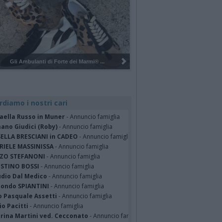
Pulizia del bosco del Rugareto a ...
rdiamo i nostri cari
faella Russo in Muner
- Annuncio famiglia
ano Giudici (Roby)
- Annuncio famiglia
SELLA BRESCIANI in CADEO
- Annuncio famiglia
RIELE MASSINISSA
- Annuncio famiglia
ZO STEFANONI
- Annuncio famiglia
STINO BOSSI
- Annuncio famiglia
udio Dal Medico
- Annuncio famiglia
ondo SPIANTINI
- Annuncio famiglia
o Pasquale Assetti
- Annuncio famiglia
o Pacitti
- Annuncio famiglia
erina Martini ved. Cecconato
- Annuncio famiglia