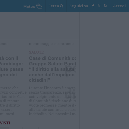
Cerca
Seguici su
Accedi
Meteo
elezioniamo per te
Il meglio di
 VISTI