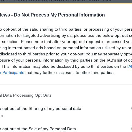
medio mensile stimato raggiunge infatti i
ews -
Do Not Process My Personal Information
tro gli 834 euro di Catania. La voce più
ll’abitazione: circa 825 euro per un
to opt-out of the sale, sharing to third parties, or processing of your per
semicentrale di Milano contro 400 euro nel
formation for targeted advertising by us, please use the below opt-out s
r selection. Please note that after your opt-out request is processed y
er sopravvivere al caro-affitti molti
eing interest-based ads based on personal information utilized by us or
ti a spostarsi sempre più lontano dal centro
disclosed to third parties prior to your opt-out. You may separately opt-
ee periferiche della provincia. Ma non sempre
losure of your personal information by third parties on the IAB’s list of
. This information may also be disclosed by us to third parties on the
IA
iciente», aggiunge il sindacalista.
Participants
that may further disclose it to other third parties.
lettono anche sul funzionamento delle
rescente nel reperire supplenti durante l’anno
l Data Processing Opt Outs
cchi di tutti. Attraverso gli interpelli regionali
o opt-out of the Sharing of my personal data.
i docenti privi della specifica abilitazione o
In
 con inevitabili ricadute sulla continuità
tà dell’insegnamento, soprattutto sul sostegno
o opt-out of the Sale of my Personal Data.