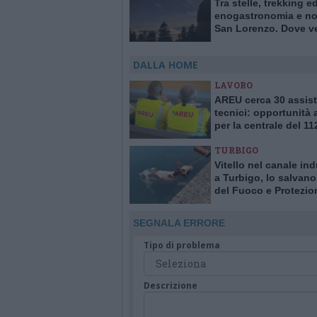
Tra stelle, trekking e
enogastronomia e not
San Lorenzo. Dove ve
stelle cadenti in Lom
DALLA HOME
LAVORO
AREU cerca 30 assist
tecnici: opportunità
per la centrale del 11
Varese
TURBIGO
Vitello nel canale ind
a Turbigo, lo salvano 
del Fuoco e Protezio
Civile
SEGNALA ERRORE
Tipo di problema
Descrizione