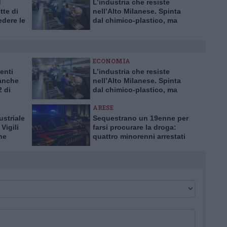
d
L’industria che resiste
te di
nell’Alto Milanese. Spinta
dere le
dal chimico-plastico, ma
bardia
l’export va ancora a rilento
ECONOMIA
enti
L’industria che resiste
 anche
nell’Alto Milanese. Spinta
2 di
dal chimico-plastico, ma
l’export va ancora a rilento
ARESE
ustriale
Sequestrano un 19enne per
Vigili
farsi procurare la droga:
ne
quattro minorenni arrestati
dai Carabinieri ad Arese