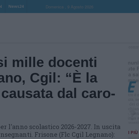
N
News24
Domenica , 9 Agosto 2026
S
i mille docenti
ano, Cgil: “È la
causata dal caro-
er l'anno scolastico 2026-2027. In uscita
I PIÙ
nsegnanti. Frisone (Flc Cgil Legnano):