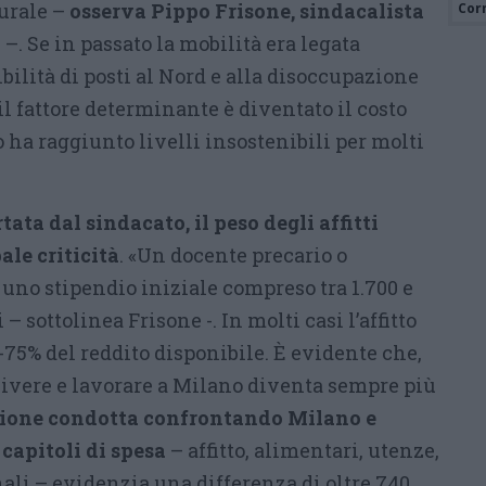
urale –
osserva Pippo Frisone, sindacalista
Cor
o
–. Se in passato la mobilità era legata
ibilità di posti al Nord e alla disoccupazione
l fattore determinante è diventato il costo
o ha raggiunto livelli insostenibili per molti
tata dal sindacato, il peso degli affitti
ale criticità
. «Un docente precario o
uno stipendio iniziale compreso tra 1.700 e
– sottolinea Frisone -. In molti casi l’affitto
0-75% del reddito disponibile. È evidente che,
vivere e lavorare a Milano diventa sempre più
ione condotta confrontando Milano e
 capitoli di spesa
– affitto, alimentari, utenze,
nali – evidenzia una differenza di oltre 740