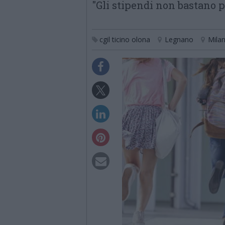
"Gli stipendi non bastano 
cgil ticino olona
Legnano
Mila