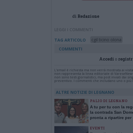
di
Redazione
LEGGI I COMMENTI
cgil ticino olona
TAG ARTICOLO
COMMENTI
Accedi
o
registr
L'email è richiesta ma non verrà mostrata ai visi
non rappresenta la linea editoriale di VareseNew
non sono testi giornalistici, ma post inviati dai s
preventivo. I commenti che includano uno o più li
ALTRE NOTIZIE DI LEGNANO
PALIO DI LEGNANO
A tu per tu con la re
la contrada San Dom
pronta a ripartire per 
2027
EVENTI