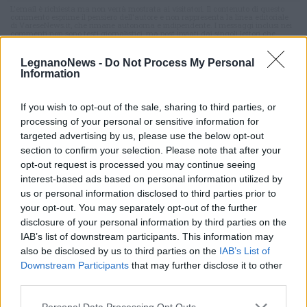
L'email è richiesta ma non verrà mostrata ai visitatori. Il contenuto di questo
commento esprime il pensiero dell'autore e non rappresenta la linea editoriale
di VareseNews.it, che rimane autonoma e indipendente. I messaggi inclusi nei
commenti non sono testi giornalistici, ma post inviati dai singoli lettori che
possono essere automaticamente pubblicati senza filtro preventivo. I commenti
che includano uno o più link a siti esterni verranno rimossi in automatico dal
sistema.
LegnanoNews -
Do Not Process My Personal
Information
If you wish to opt-out of the sale, sharing to third parties, or
processing of your personal or sensitive information for
targeted advertising by us, please use the below opt-out
section to confirm your selection. Please note that after your
opt-out request is processed you may continue seeing
interest-based ads based on personal information utilized by
us or personal information disclosed to third parties prior to
your opt-out. You may separately opt-out of the further
disclosure of your personal information by third parties on the
IAB’s list of downstream participants. This information may
also be disclosed by us to third parties on the
IAB’s List of
Downstream Participants
that may further disclose it to other
third parties.
Personal Data Processing Opt Outs