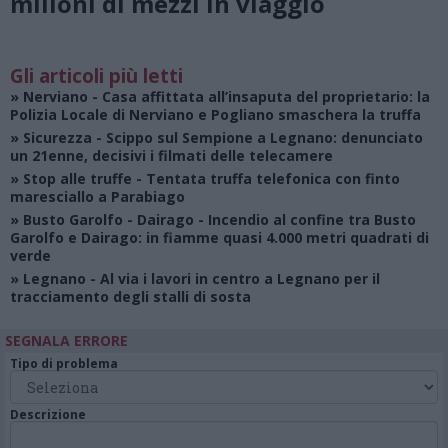
milioni di mezzi in viaggio
Gli articoli più letti
»
Nerviano
- Casa affittata all’insaputa del proprietario: la
Polizia Locale di Nerviano e Pogliano smaschera la truffa
»
Sicurezza
- Scippo sul Sempione a Legnano: denunciato
un 21enne, decisivi i filmati delle telecamere
»
Stop alle truffe
- Tentata truffa telefonica con finto
maresciallo a Parabiago
»
Busto Garolfo - Dairago
- Incendio al confine tra Busto
Garolfo e Dairago: in fiamme quasi 4.000 metri quadrati di
verde
»
Legnano
- Al via i lavori in centro a Legnano per il
tracciamento degli stalli di sosta
SEGNALA ERRORE
Tipo di problema
Descrizione