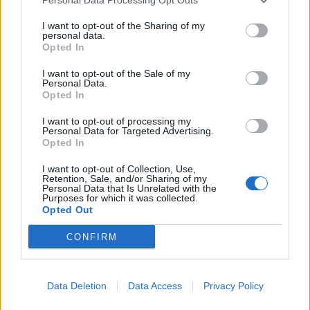
ALTRE NOTIZIE DI LEGNANO
I want to opt-out of the Sharing of my
personal data.
Opted In
I want to opt-out of the Sale of my
Personal Data.
Opted In
I want to opt-out of processing my
Personal Data for Targeted Advertising.
Opted In
I want to opt-out of Collection, Use,
Retention, Sale, and/or Sharing of my
Personal Data that Is Unrelated with the
Purposes for which it was collected.
Opted Out
CONFIRM
MALTEMPO
Temporali e vento, allerta gialla
anche nell’Alto Milanese fino alla
Data Deletion
Data Access
Privacy Policy
mattina di sabato 8 luglio