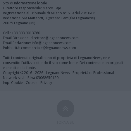
Sito di informazione locale
Direttore responsabile: Marco Tajè
Registrazione al Tribunale di Milano n° 639 del 23/10/08
Redazione: Via Matteotti, 3 (presso Famiglia Legnanese)
20025 Legnano (MI)
Cell.: +39.393.9013760
Email Direzione: direttore@legnanonews.com
Email Redazione: info@legnanonews.com
Pubblicità: commerciale@legnanonews.com
Tutti i contenuti originali sono di proprietà di LegnanoNews, ne è
consentito l'utilizzo citando il sito come fonte. Dei contenuti non originali
viene citata la fonte.
Copyright © 2016 - 2026 - LegnanoNews - Proprietà di Professional
Network s.r.l. - P.Iva 03068650120
Imp. Cookie
-
Cookie
-
Privacy
TORNA SU