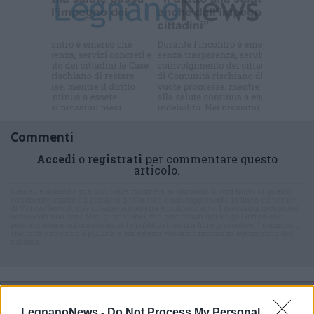
Commenti
Accedi
o
registrati
per commentare questo
articolo.
L'email è richiesta ma non verrà mostrata ai visitatori. Il contenuto di questo
commento esprime il pensiero dell'autore e non rappresenta la linea editoriale
di VareseNews.it, che rimane autonoma e indipendente. I messaggi inclusi nei
commenti non sono testi giornalistici, ma post inviati dai singoli lettori che
possono essere automaticamente pubblicati senza filtro preventivo. I commenti
che includano uno o più link a siti esterni verranno rimossi in automatico dal
sistema.
LegnanoNews -
Do Not Process My Personal