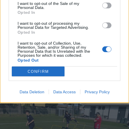
I want to opt-out of the Sale of my
Personal Data.
Opted In
I want to opt-out of processing my
Personal Data for Targeted Advertising.
Opted In
I want to opt-out of Collection, Use,
Retention, Sale, and/or Sharing of my
MALTEMPO
Personal Data that Is Unrelated with the
Purposes for which it was collected.
Temporali e vento, allerta gialla
Opted Out
anche nell’Alto Milanese fino alla
mattina di sabato 8 luglio
CONFIRM
Data Deletion
Data Access
Privacy Policy