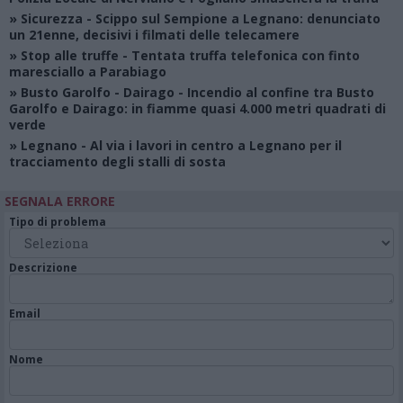
»
Sicurezza
- Scippo sul Sempione a Legnano: denunciato
un 21enne, decisivi i filmati delle telecamere
»
Stop alle truffe
- Tentata truffa telefonica con finto
maresciallo a Parabiago
»
Busto Garolfo - Dairago
- Incendio al confine tra Busto
Garolfo e Dairago: in fiamme quasi 4.000 metri quadrati di
verde
»
Legnano
- Al via i lavori in centro a Legnano per il
tracciamento degli stalli di sosta
SEGNALA ERRORE
Tipo di problema
Descrizione
Email
Nome