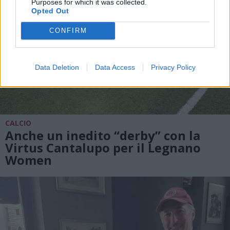
Purposes for which it was collected.
Opted Out
CONFIRM
Data Deletion
Data Access
Privacy Policy
CALCIO
Anche un inedito “derby” con la
Virtus Cantalupo per il Legnano
Women