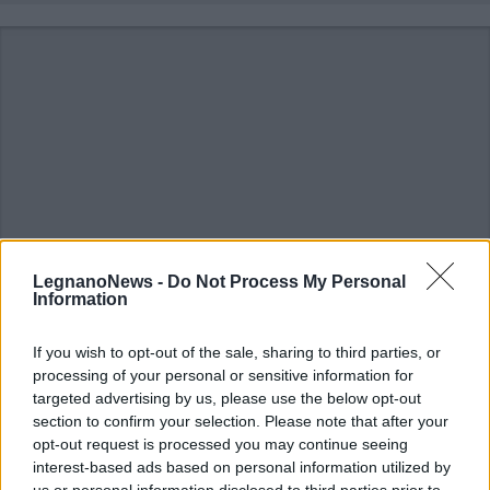
LegnanoNews -
Do Not Process My Personal
Information
If you wish to opt-out of the sale, sharing to third parties, or
ALTRE NOTIZIE DI LEGNANO
processing of your personal or sensitive information for
targeted advertising by us, please use the below opt-out
section to confirm your selection. Please note that after your
opt-out request is processed you may continue seeing
interest-based ads based on personal information utilized by
us or personal information disclosed to third parties prior to