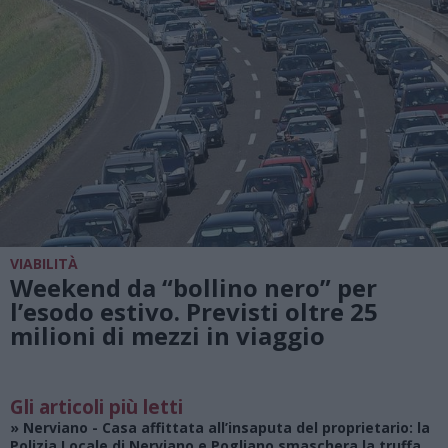
VIABILITÀ
Weekend da “bollino nero” per
l’esodo estivo. Previsti oltre 25
milioni di mezzi in viaggio
Gli articoli più letti
»
Nerviano
- Casa affittata all’insaputa del proprietario: la
Polizia Locale di Nerviano e Pogliano smaschera la truffa