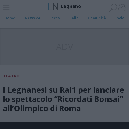
Legnano
Home
News 24
Cerca
Palio
Comunità
Invia
ADV
TEATRO
I Legnanesi su Rai1 per lanciare
lo spettacolo “Ricordati Bonsai”
all’Olimpico di Roma