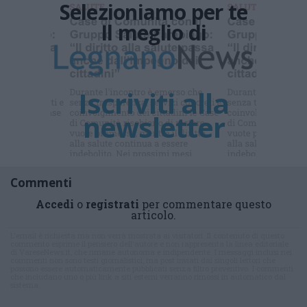
Ti sei
perso le
NOTIZIE
di cui tutti
parlano ?
Commenti
Accedi
o
registrati
per commentare questo
articolo.
L'email è richiesta ma non verrà mostrata ai visitatori. Il contenuto di questo
commento esprime il pensiero dell'autore e non rappresenta la linea editoriale
di VareseNews.it, che rimane autonoma e indipendente. I messaggi inclusi nei
commenti non sono testi giornalistici, ma post inviati dai singoli lettori che
possono essere automaticamente pubblicati senza filtro preventivo. I commenti
che includano uno o più link a siti esterni verranno rimossi in automatico dal
sistema.