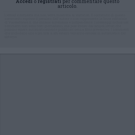
Accedi
o
registrati
per commentare questo
articolo.
L'email è richiesta ma non verrà mostrata ai visitatori. Il contenuto di questo
commento esprime il pensiero dell'autore e non rappresenta la linea editoriale
di VareseNews.it, che rimane autonoma e indipendente. I messaggi inclusi nei
commenti non sono testi giornalistici, ma post inviati dai singoli lettori che
possono essere automaticamente pubblicati senza filtro preventivo. I commenti
che includano uno o più link a siti esterni verranno rimossi in automatico dal
sistema.