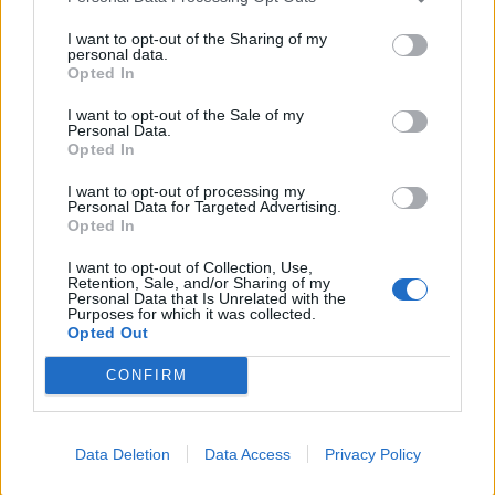
inserito nel girone A lombardo
I want to opt-out of the Sharing of my
personal data.
Opted In
I want to opt-out of the Sale of my
Personal Data.
Opted In
I want to opt-out of processing my
Personal Data for Targeted Advertising.
Opted In
I want to opt-out of Collection, Use,
Retention, Sale, and/or Sharing of my
Personal Data that Is Unrelated with the
Purposes for which it was collected.
Opted Out
CONFIRM
CALCIO
Arriva da San Marino Fabio Cateni
nuovo centrocampista del Legnano
Data Deletion
Data Access
Privacy Policy
calcio