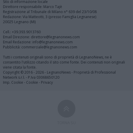
Sito di informazione locale
Direttore responsabile: Marco Tajè
Registrazione al Tribunale di Milano n° 639 del 23/10/08
Redazione: Via Matteotti, 3 (presso Famiglia Legnanese)
20025 Legnano (MI)
Cell.: +39.393.9013760
Email Direzione: direttore@legnanonews.com
Email Redazione: info@legnanonews.com
Pubblicità: commerciale@legnanonews.com
Tutti i contenuti originali sono di proprietà di LegnanoNews, ne è
consentito l'utilizzo citando il sito come fonte. Dei contenuti non originali
viene citata la fonte.
Copyright © 2016 - 2026 - LegnanoNews - Proprietà di Professional
Network s.r.l. - P.Iva 03068650120
Imp. Cookie
-
Cookie
-
Privacy
TORNA SU