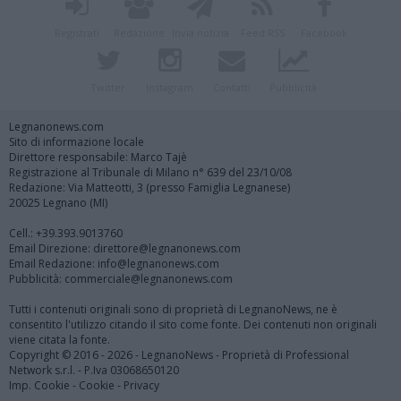
Registrati
Redazione
Invia notizia
Feed RSS
Facebook
Twitter
Instagram
Contatti
Pubblicità
Legnanonews.com
Sito di informazione locale
Direttore responsabile: Marco Tajè
Registrazione al Tribunale di Milano n° 639 del 23/10/08
Redazione: Via Matteotti, 3 (presso Famiglia Legnanese)
20025 Legnano (MI)
Cell.: +39.393.9013760
Email Direzione: direttore@legnanonews.com
Email Redazione: info@legnanonews.com
Pubblicità: commerciale@legnanonews.com
Tutti i contenuti originali sono di proprietà di LegnanoNews, ne è
consentito l'utilizzo citando il sito come fonte. Dei contenuti non originali
viene citata la fonte.
Copyright © 2016 - 2026 - LegnanoNews - Proprietà di Professional
Network s.r.l. - P.Iva 03068650120
Imp. Cookie
-
Cookie
-
Privacy