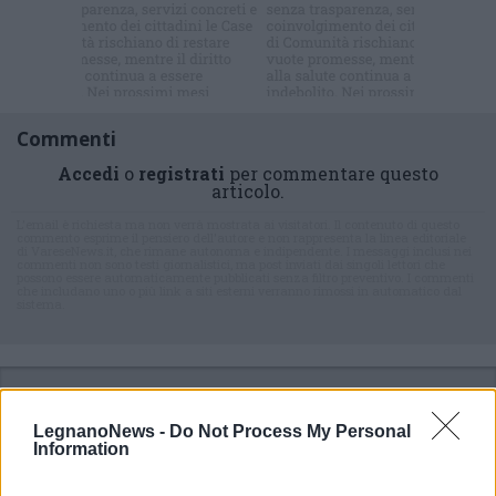
Iscriviti alla
newsletter
Commenti
Accedi
o
registrati
per commentare questo
articolo.
L'email è richiesta ma non verrà mostrata ai visitatori. Il contenuto di questo
commento esprime il pensiero dell'autore e non rappresenta la linea editoriale
di VareseNews.it, che rimane autonoma e indipendente. I messaggi inclusi nei
commenti non sono testi giornalistici, ma post inviati dai singoli lettori che
possono essere automaticamente pubblicati senza filtro preventivo. I commenti
che includano uno o più link a siti esterni verranno rimossi in automatico dal
sistema.
LegnanoNews -
Do Not Process My Personal
Information