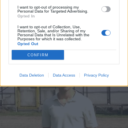
I want to opt-out of processing my
Personal Data for Targeted Advertising.
Opted In
I want to opt-out of Collection, Use,
CALCIO
Retention, Sale, and/or Sharing of my
Personal Data that Is Unrelated with the
In Eccellenza il Legnano calcio
Purposes for which it was collected.
inserito nel girone A lombardo
Opted Out
CONFIRM
Data Deletion
Data Access
Privacy Policy