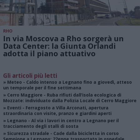
RHO
In via Moscova a Rho sorgerà un
Data Center: la Giunta Orlandi
adotta il piano attuativo
Gli articoli più letti
»
Meteo
- Caldo intenso a Legnano fino a giovedì, atteso
un temporale per il fine settimana
»
Cerro Maggiore
- Ruba rifiuti dall’isola ecologica di
Mozzate: individuato dalla Polizia Locale di Cerro Maggiore
»
Eventi
- Ferragosto a Villa Arconati, apertura
straordinaria con visite, pranzo e giardini aperti
»
Legnano
- Al via i lavori in centro a Legnano per il
tracciamento degli stalli di sosta
»
Sicurezza stradale
- Cade dalla bicicletta in corso
Sempione a Legnano: 22enne trasportato in ospedale