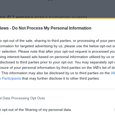
cqua di Legnano
erano numerosi questa
:
circa il 50% degli studenti erano assenti, chi
ews -
Do Not Process My Personal Information
andare in quarantena, chi perchè ha deciso
o
: «Nella mia classe erano presenti 6 ragazzi
to opt-out of the sale, sharing to third parties, or processing of your per
formation for targeted advertising by us, please use the below opt-out s
na Michelon, docente e animatrice digitale
r selection. Please note that after your opt-out request is processed y
 fine settimana aveva lanciato un appello
eing interest-based ads based on personal information utilized by us or
disclosed to third parties prior to your opt-out. You may separately opt-
’importanza della scuola in presenza
–
losure of your personal information by third parties on the IAB’s list of
oro sulle ragioni di questo astensionismo,
. This information may also be disclosed by us to third parties on the
IA
ere motivato dalla paura ma anche per
Participants
that may further disclose it to other third parties.
a:
come è stato detto anche da chi ha
era in aula concorda sull’importanza del
l Data Processing Opt Outs
 tutti gli studenti li farebbe sentire più
terno della scuola sono comunque molto
o opt-out of the Sharing of my personal data.