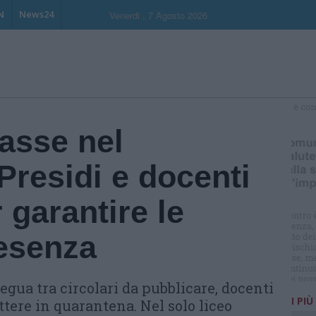
N
News24
Venerdi , 7 Agosto 2026
S
lasse nel
Presidi e docenti
 garantire le
resenza
egua tra circolari da pubblicare, docenti
I PIÙ
ttere in quarantena. Nel solo liceo