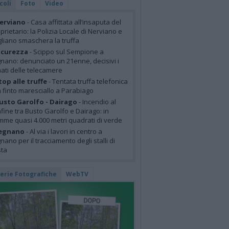
coli
Foto
Video
erviano
- Casa affittata all’insaputa del
prietario: la Polizia Locale di Nerviano e
liano smaschera la truffa
icurezza
- Scippo sul Sempione a
nano: denunciato un 21enne, decisivi i
mati delle telecamere
top alle truffe
- Tentata truffa telefonica
 finto maresciallo a Parabiago
usto Garolfo - Dairago
- Incendio al
fine tra Busto Garolfo e Dairago: in
mme quasi 4.000 metri quadrati di verde
egnano
- Al via i lavori in centro a
nano per il tracciamento degli stalli di
sta
lerie Fotografiche
WebTV