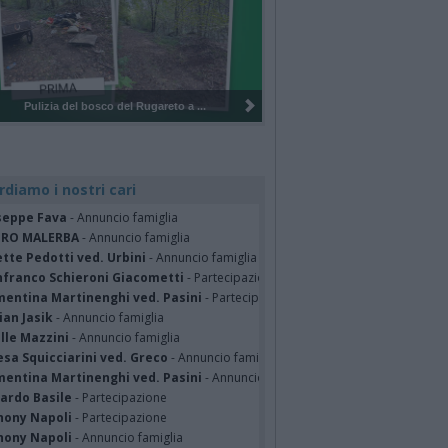
Pulizia del bosco del Rugareto a ...
rdiamo i nostri cari
seppe Fava
- Annuncio famiglia
TRO MALERBA
- Annuncio famiglia
tte Pedotti ved. Urbini
- Annuncio famiglia
nfranco Schieroni Giacometti
- Partecipazione
mentina Martinenghi ved. Pasini
- Partecipazione
ian Jasik
- Annuncio famiglia
lle Mazzini
- Annuncio famiglia
sa Squicciarini ved. Greco
- Annuncio famiglia
mentina Martinenghi ved. Pasini
- Annuncio famiglia
cardo Basile
- Partecipazione
hony Napoli
- Partecipazione
hony Napoli
- Annuncio famiglia