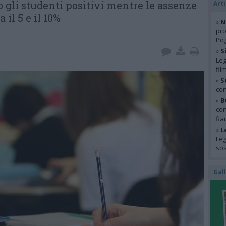
 gli studenti positivi mentre le assenze
Arti
a il 5 e il 10%
»
N
pro
Pog
»
S
Leg
fil
»
S
con
»
B
con
fia
»
L
Leg
so
Gal