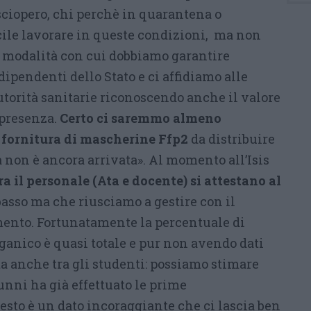
 sciopero, chi perchè in quarantena o
acile lavorare in queste condizioni, ma non
le modalità con cui dobbiamo garantire
dipendenti dello Stato e ci affidiamo alle
utorità sanitarie riconoscendo anche il valore
 presenza.
Certo ci saremmo almeno
a fornitura di mascherine Ffp2
da distribuire
a non è ancora arrivata». Al momento all’Isis
ra il personale (Ata e docente) si attestano al
asso ma che riusciamo a gestire con il
ento. Fortunatamente la percentuale di
ganico è quasi totale e pur non avendo dati
lta anche tra gli studenti: possiamo stimare
lunni ha già effettuato le prime
sto è un dato incoraggiante che ci lascia ben