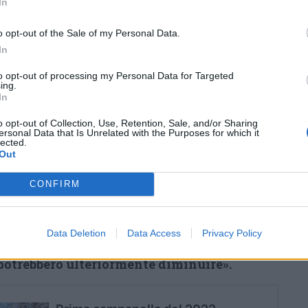
In
l non contagio».
o opt-out of the Sale of my Personal Data.
anche nelle scuole parabiaghesi.
Nel solo
In
n centinaio gli studenti positivi
mentre le
to opt-out of processing my Personal Data for Targeted
si attesta tra il 5 e il 10%: «E’ una situazione
ing.
a garantire la qualità – spiega la dirigente
In
zani -. Prima delle vacanze natalizie avevamo
o opt-out of Collection, Use, Retention, Sale, and/or Sharing
ersonal Data that Is Unrelated with the Purposes for which it
 assenti e avevamo chiesto di potere
lected.
Out
 Distanza: ogni scuola ha diverse criticità ed
 maggiore flessibilità. Con il rientro la
CONFIRM
nte migliorata ma per precauzione oggi
 quasi tutte le classi per completare i
Data Deletion
Data Access
Privacy Policy
artiremo con 9 classi in quarantena (su 51)
 potrebbero ulteriormente diminuire».