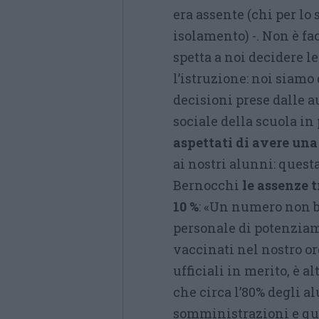
era assente (chi per lo
isolamento) -. Non è f
spetta a noi decidere 
l’istruzione: noi siamo 
decisioni prese dalle a
sociale della scuola in
aspettati di avere un
ai nostri alunni: quest
Bernocchi
le assenze t
10 %
: «Un numero non b
personale di potenziam
vaccinati nel nostro or
ufficiali in merito, è a
che circa l’80% degli a
somministrazioni e que