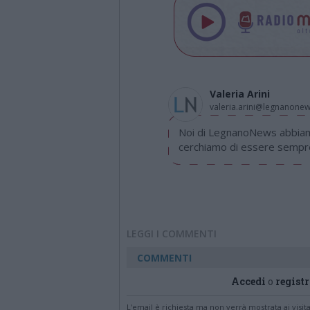
Valeria Arini
valeria.arini@legnanone
Noi di LegnanoNews abbiamo
cerchiamo di essere sempre 
LEGGI I COMMENTI
COMMENTI
Accedi
o
registr
L'email è richiesta ma non verrà mostrata ai visi