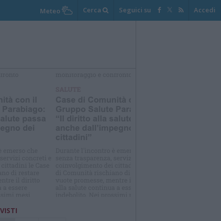
Cerca
Seguici su
Accedi
Meteo
elezioniamo per te
Il meglio di
 VISTI