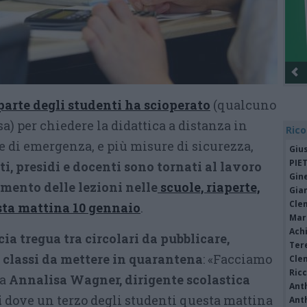
parte degli studenti ha scioperato
(qualcuno
sa) per chiedere la didattica a distanza in
Rico
 di emergenza, e più misure di sicurezza,
Giu
PIE
uti, presidi e docenti sono tornati al lavoro
Gine
imento delle lezioni nelle
scuole, riaperte,
Gia
Cle
sta mattina 10 gennaio
.
Mar
Achi
ia tregua tra circolari da pubblicare,
Tere
e classi da mettere in quarantena
: «Facciamo
Cle
Ric
ta
Annalisa Wagner, dirigente scolastica
Ant
i
dove un terzo degli studenti questa mattina
Ant