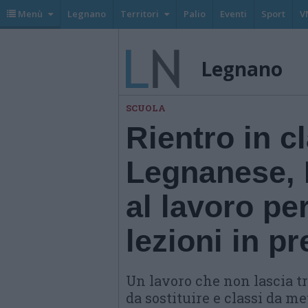
Menù
Legnano
Territori
Palio
Eventi
Sport
V
Legnano
SCUOLA
Rientro in c
Legnanese, 
al lavoro per
lezioni in p
Un lavoro che non lascia tr
da sostituire e classi da me