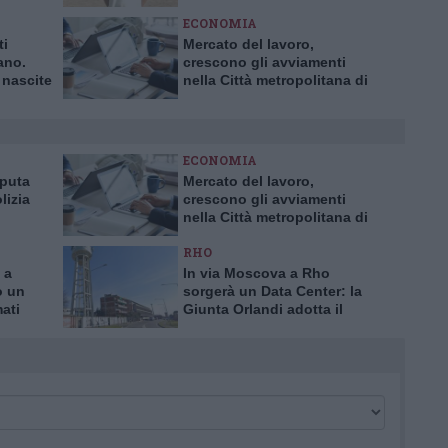
calcio
ECONOMIA
ti
Mercato del lavoro,
ano.
crescono gli avviamenti
 nascite
nella Città metropolitana di
0 anni
Milano
ECONOMIA
aputa
Mercato del lavoro,
lizia
crescono gli avviamenti
nella Città metropolitana di
a truffa
Milano
RHO
 a
In via Moscova a Rho
o un
sorgerà un Data Center: la
mati
Giunta Orlandi adotta il
piano attuativo