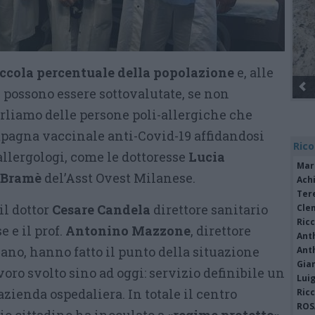
ccola percentuale della popolazione
e, alle
ni possono essere sottovalutate, se non
arliamo delle persone poli-allergiche che
pagna vaccinale anti-Covid-19 affidandosi
Rico
 allergologi, come le dottoresse
Lucia
Mar
a Bramè
del’Asst Ovest Milanese.
Achi
Tere
il dottor
Cesare Candela
direttore sanitario
Cle
Ric
 e il prof.
Antonino Mazzone
, direttore
Ant
ano, hanno fatto il punto della situazione
Ant
Gia
voro svolto sino ad oggi: servizio definibile un
Luig
l’azienda ospedaliera. In totale il centro
Ric
ROS