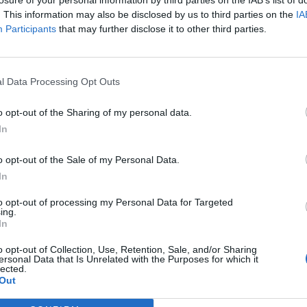
e ogni 15 – 20 giorni: all’ospedale venivano
. This information may also be disclosed by us to third parties on the
IA
Participants
that may further disclose it to other third parties.
centinaio di utenti alla volta. Tutti loro sono
vazione almeno un’ora dopo la
dose. Solo in due occasioni gli specialisti
l Data Processing Opt Outs
hi allergici: situazioni che sono state subito
 Un lavoro non ancora concluso, ma proseguirà
o opt-out of the Sharing of my personal data.
In
rtura della
terza fase della campagna
.
o opt-out of the Sale of my Personal Data.
Tutti gli eventi
In
di
agosto
to opt-out of processing my Personal Data for Targeted
Via Confalonieri, 5
ing.
Castronno
In
o opt-out of Collection, Use, Retention, Sale, and/or Sharing
ersonal Data that Is Unrelated with the Purposes for which it
lected.
ws.com
Out
 a cuore l'informazione del nostro territorio e