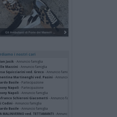
Pulizia del bosco del Rugareto a ...
rdiamo i nostri cari
ian Jasik
- Annuncio famiglia
lle Mazzini
- Annuncio famiglia
sa Squicciarini ved. Greco
- Annuncio famiglia
mentina Martinenghi ved. Pasini
- Annuncio famiglia
cardo Basile
- Partecipazione
hony Napoli
- Partecipazione
hony Napoli
- Annuncio famiglia
nfranco Schieroni Giacometti
- Annuncio famiglia
i Codini
- Annuncio famiglia
cardo Basile
- Annuncio famiglia
A MALINVERNO ved. TETTAMANTI
- Annuncio famiglia