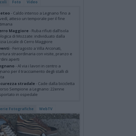
coli
Foto
Video
eteo
- Caldo intenso a Legnano fino a
vedì, atteso un temporale per il fine
ttimana
erro Maggiore
- Ruba rifiuti dall’isola
logica di Mozzate: individuato dalla
izia Locale di Cerro Maggiore
venti
- Ferragosto a Villa Arconati,
rtura straordinaria con visite, pranzo e
rdini aperti
egnano
- Al via i lavori in centro a
nano per il tracciamento degli stalli di
sta
icurezza stradale
- Cade dalla bicicletta
corso Sempione a Legnano: 22enne
sportato in ospedale
lerie Fotografiche
WebTV