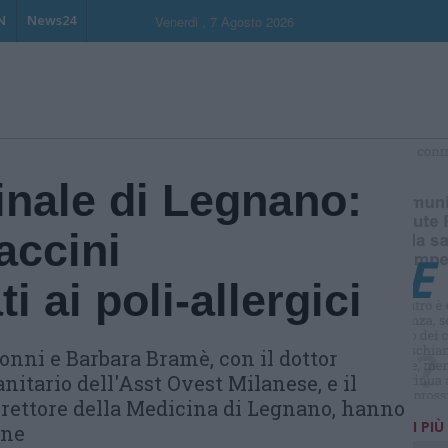
N
News24
Venerdi , 7 Agosto 2026
S
inale di Legnano:
accini
 ai poli-allergici
onni e Barbara Bramè, con il dottor
nitario dell'Asst Ovest Milanese, e il
rettore della Medicina di Legnano, hanno
I PIÙ
one