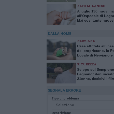
ALTO MILANESE
A luglio 130 nuovi na
all’Ospedale di Legn
Mai così tante nuove
in un solo mese da 1
DALLA HOME
NERVIANO
Casa affittata all’ins
del proprietario: la Po
Locale di Nerviano e
Pogliano smaschera l
SICUREZZA
Scippo sul Sempione
Legnano: denunciat
21enne, decisivi i fil
delle telecamere
SEGNALA ERRORE
Tipo di problema
Descrizione