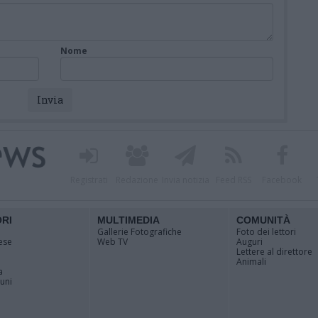
Nome
Registrati
Redazione
Invia notizia
Feed RSS
Facebook
ORI
MULTIMEDIA
COMUNITÀ
Gallerie Fotografiche
Foto dei lettori
ese
Web TV
Auguri
Lettere al direttore
Animali
a
muni