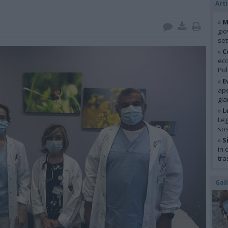
Arti
»
M
gio
se
»
C
eco
Pol
»
E
ape
gia
»
L
Leg
so
»
S
in 
tra
Gal