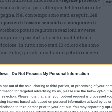
o cittadino ha inoculato a
«regime protetto»
Mari
conda dose) ai poli-allergici del territorio che
pagna. Nel contempo sono stati eseguiti
140
ali pazienti fossero sensibili ai componenti
vrebbero potuto registrare reazioni avverse.
ngiurare possibili attacchi anafilattici o
icolose. In tutto sono stati 13 coloro che sono
esame e che, quindi, non hanno potuto ricevere
,oltre ad essere estremamente rare, sono anche
ews -
Do Not Process My Personal Information
o presentarsi in persone con alle spalle una
ergie.
La “categoria” degli allergici del
to opt-out of the sale, sharing to third parties, or processing of your per
formation for targeted advertising by us, please use the below opt-out s
è rimasta isolata in se stessa: è stata seguita
r selection. Please note that after your opt-out request is processed y
a fase di preparazione al vaccino, che nel
eing interest-based ads based on personal information utilized by us or
disclosed to third parties prior to your opt-out. You may separately opt-
azione e post inoculazione. Le sessioni
losure of your personal information by third parties on the IAB’s list of