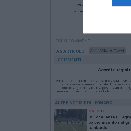
cerchiamo di essere sempre 
LEGGI I COMMENTI
Asst Milano Ovest
TAG ARTICOLO
COMMENTI
Accedi
o
registr
L'email è richiesta ma non verrà mostrata ai visi
non rappresenta la linea editoriale di VareseNew
non sono testi giornalistici, ma post inviati dai s
preventivo. I commenti che includano uno o più li
ALTRE NOTIZIE DI LEGNANO
CALCIO
In Eccellenza il Leg
calcio inserito nel gi
lombardo