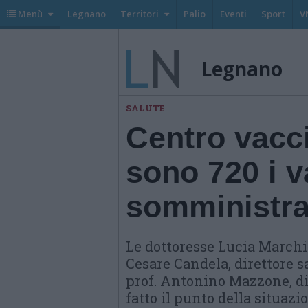
Menù
Legnano
Territori
Palio
Eventi
Sport
V
Legnano
SALUTE
Centro vacc
sono 720 i v
somministrati
Le dottoresse Lucia Marchi
Cesare Candela, direttore sa
prof. Antonino Mazzone, di
fatto il punto della situazi