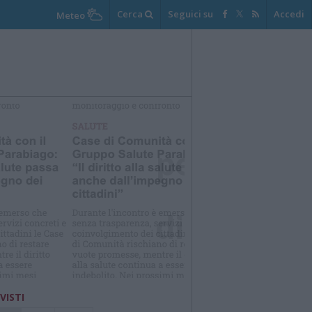
Cerca
Seguici su
Accedi
Meteo
elezioniamo per te
Il meglio di
 VISTI