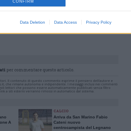
CONFIRM
in prima linea per informarvi con attenzione.
Data Deletion
Data Access
Privacy Policy
Pubblicato il 01 Ottobre 2021
ati
per commentare questo articolo.
tatori. Il contenuto di questo commento esprime il pensiero dell'autore e
s.it, che rimane autonoma e indipendente. I messaggi inclusi nei commenti
ingoli lettori che possono essere automaticamente pubblicati senza filtro
nk a siti esterni verranno rimossi in automatico dal sistema.
CALCIO
nano
Arriva da San Marino Fabio
rone A
Cateni nuovo
centrocampista del Legnano