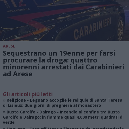
ARESE
Sequestrano un 19enne per farsi
procurare la droga: quattro
minorenni arrestati dai Carabinieri
ad Arese
Gli articoli più letti
»
Religione
- Legnano accoglie le reliquie di Santa Teresa
di Lisieux: due giorni di preghiera al monastero
»
Busto Garolfo - Dairago
- Incendio al confine tra Busto
Garolfo e Dairago: in fiamme quasi 4.000 metri quadrati di
verde
»
Nerviano
- Casa affittata all’insaputa del proprietario: la