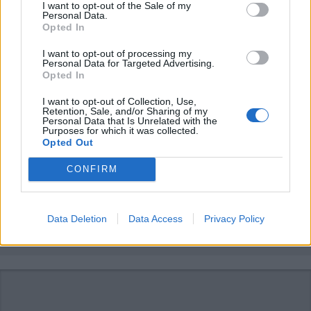
I want to opt-out of the Sale of my
newsletter
Personal Data.
Opted In
I want to opt-out of processing my
Personal Data for Targeted Advertising.
Opted In
I want to opt-out of Collection, Use,
Retention, Sale, and/or Sharing of my
Personal Data that Is Unrelated with the
Commenti
Purposes for which it was collected.
Opted Out
Accedi
o
registrati
per commentare questo
articolo.
CONFIRM
L'email è richiesta ma non verrà mostrata ai visitatori. Il contenuto di questo
commento esprime il pensiero dell'autore e non rappresenta la linea editoriale
di VareseNews.it, che rimane autonoma e indipendente. I messaggi inclusi nei
commenti non sono testi giornalistici, ma post inviati dai singoli lettori che
possono essere automaticamente pubblicati senza filtro preventivo. I commenti
Data Deletion
Data Access
Privacy Policy
che includano uno o più link a siti esterni verranno rimossi in automatico dal
sistema.