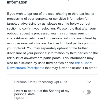
nostro territorio e cerchiamo di essere sempre in prima
Information
linea per informarvi in modo puntuale.
If you wish to opt-out of the sale, sharing to third parties, or
LEGGI ANCHE
processing of your personal or sensitive information for
targeted advertising by us, please use the below opt-out
SCUOLA
Scuola, Frisone (Cgil Legnano): “La giostra
delle aperture e chiusure delle scuole deve finire”
section to confirm your selection. Please note that after your
opt-out request is processed you may continue seeing
PIÙ INFORMAZIONI SU
interest-based ads based on personal information utilized by
us or personal information disclosed to third parties prior to
your opt-out. You may separately opt-out of the further
disclosure of your personal information by third parties on the
LEGGI GLI ALTRI ARTICOLI DI
IAB’s list of downstream participants. This information may
LEGNANO
also be disclosed by us to third parties on the
IAB’s List of
Downstream Participants
that may further disclose it to other
third parties.
Personal Data Processing Opt Outs
Selezioniamo per te
I want to opt-out of the Sharing of my
Il meglio di
personal data.
Opted In
Iscriviti alla