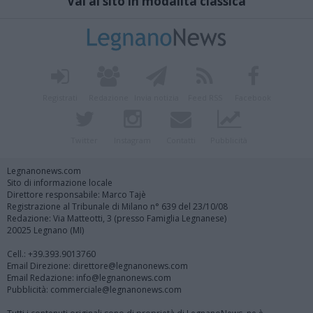
Vai al sito in modalità classica
Registrati
Redazione
Invia notizia
Feed RSS
Facebook
Twitter
Instagram
Contatti
Pubblicità
Legnanonews.com
Sito di informazione locale
Direttore responsabile: Marco Tajè
Registrazione al Tribunale di Milano n° 639 del 23/10/08
Redazione: Via Matteotti, 3 (presso Famiglia Legnanese)
20025 Legnano (MI)
Cell.: +39.393.9013760
Email Direzione: direttore@legnanonews.com
Email Redazione: info@legnanonews.com
Pubblicità: commerciale@legnanonews.com