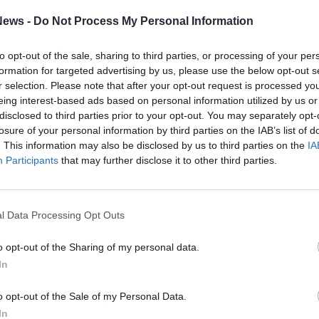
ews -
Do Not Process My Personal Information
to opt-out of the sale, sharing to third parties, or processing of your per
formation for targeted advertising by us, please use the below opt-out s
r selection. Please note that after your opt-out request is processed y
eing interest-based ads based on personal information utilized by us or
disclosed to third parties prior to your opt-out. You may separately opt-
losure of your personal information by third parties on the IAB’s list of
. This information may also be disclosed by us to third parties on the
IA
Participants
that may further disclose it to other third parties.
e nell’Oltre Sempione: “Questo oratorio è gioia pura”
fe a Legnano, una esperienza oratoriana estiva per 600
l Data Processing Opt Outs
o opt-out of the Sharing of my personal data.
Tutti gli eventi
In
di
agosto
Via Confalonieri, 5
o opt-out of the Sale of my Personal Data.
Castronno
In