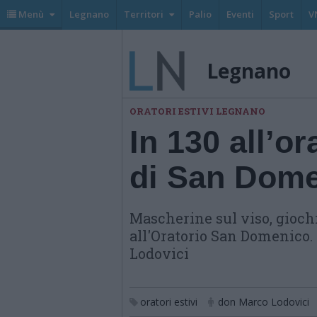
Menù
Legnano
Territori
Palio
Eventi
Sport
V
Legnano
ORATORI ESTIVI LEGNANO
In 130 all’o
di San Dom
Mascherine sul viso, giochi
all'Oratorio San Domenico.
Lodovici
oratori estivi
don Marco Lodovici