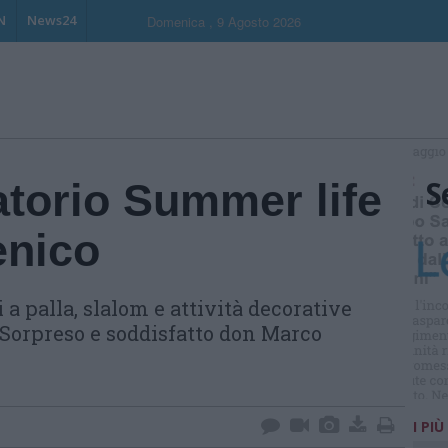
N
News24
Domenica , 9 Agosto 2026
S
ratorio Summer life
enico
 a palla, slalom e attività decorative
 Sorpreso e soddisfatto don Marco
I PIÙ