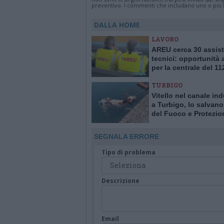
preventivo. I commenti che includano uno o più li
DALLA HOME
LAVORO
AREU cerca 30 assist
tecnici: opportunità
per la centrale del 11
Varese
TURBIGO
Vitello nel canale ind
a Turbigo, lo salvano 
del Fuoco e Protezio
Civile
SEGNALA ERRORE
Tipo di problema
Descrizione
Email