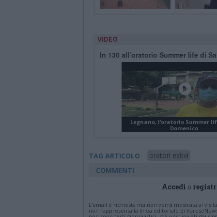
VIDEO
In 130 all’oratorio Summer life di 
Legnano, l’oratorio Summer li
Domenico
oratori estivi
TAG ARTICOLO
COMMENTI
Accedi
o
registr
L'email è richiesta ma non verrà mostrata ai visi
non rappresenta la linea editoriale di VareseNew
non sono testi giornalistici, ma post inviati dai s