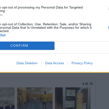
to opt-out of processing my Personal Data for Targeted
ing.
In
o opt-out of Collection, Use, Retention, Sale, and/or Sharing
nanoNews abbiamo a cuore l'informazione del nostro
ersonal Data that Is Unrelated with the Purposes for which it
ssere sempre in prima linea per informarvi in modo
lected.
Out
CONFIRM
Pubblicato il 25 Giugno 2020
Data Deletion
Data Access
Privacy Policy
4 di 15