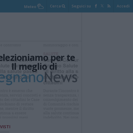
Cerca
Seguici su
Accedi
Meteo
elezioniamo per te
Il meglio di
Iscriviti alla
newsletter
 VISTI