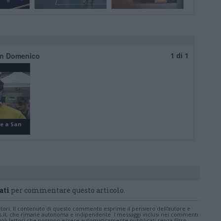
San Domenico
1 di 1
fe a San
ati
per commentare questo articolo.
tatori. Il contenuto di questo commento esprime il pensiero dell'autore e
s.it, che rimane autonoma e indipendente. I messaggi inclusi nei commenti
ingoli lettori che possono essere automaticamente pubblicati senza filtro