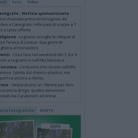
coli
Foto
Video
anegrate - Notizia sponsorizzata
-
ima chiamata prima di Ferragosto da
idea a Canegrate: mille paia di scarpe a 7
o e tante offerte
eligione
- Legnano accoglie le reliquie di
ta Teresa di Lisieux: due giorni di
ghiera al monastero
venti
- Cosa fare nel weekend del 7, 8 e 9
sto a Legnano e nell’Alto Milanese
conomia
- L’industria che resiste nell’Alto
anese. Spinta dal chimico-plastico, ma
xport va ancora a rilento
rese
- Sequestrano un 19enne per farsi
curare la droga: quattro minorenni
estati dai Carabinieri ad Arese
lerie Fotografiche
WebTV