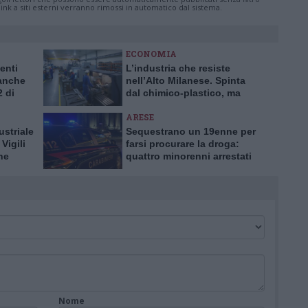
nk a siti esterni verranno rimossi in automatico dal sistema.
ECONOMIA
enti
L’industria che resiste
 anche
nell’Alto Milanese. Spinta
2 di
dal chimico-plastico, ma
l’export va ancora a rilento
ARESE
ustriale
Sequestrano un 19enne per
Vigili
farsi procurare la droga:
ne
quattro minorenni arrestati
dai Carabinieri ad Arese
Nome