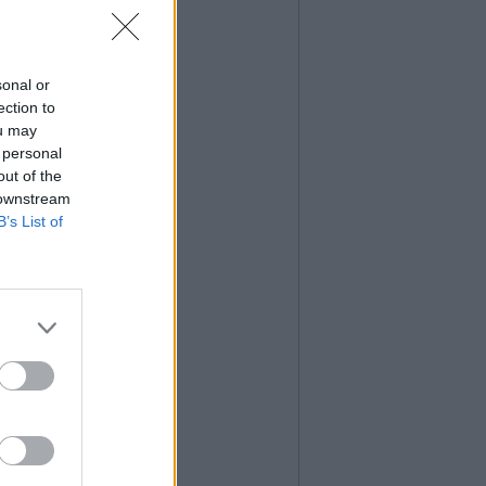
sonal or
ection to
ou may
 personal
out of the
 downstream
B’s List of