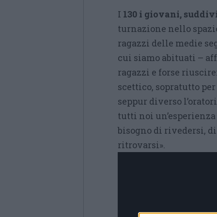
I
130 i giovani, suddivi
turnazione nello spazio
ragazzi delle medie seg
cui siamo abituati – af
ragazzi e forse riuscir
scettico, sopratutto pe
seppur diverso l’orator
tutti noi un’esperienza
bisogno di rivedersi, d
ritrovarsi».