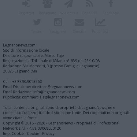
Registrati
Redazione
Invia notizia
Feed RSS
Facebook
Twitter
Instagram
Contatti
Pubblicità
Legnanonews.com
Sito di informazione locale
Direttore responsabile: Marco Tajè
Registrazione al Tribunale di Milano n° 639 del 23/10/08
Redazione: Via Matteotti, 3 (presso Famiglia Legnanese)
20025 Legnano (MI)
Cell.: +39.393.9013760
Email Direzione: direttore@legnanonews.com
Email Redazione: info@legnanonews.com
Pubblicità: commerciale@legnanonews.com
Tutti i contenuti originali sono di proprietà di LegnanoNews, ne è
consentito l'utilizzo citando il sito come fonte. Dei contenuti non originali
viene citata la fonte.
Copyright © 2016 - 2026 - LegnanoNews - Proprietà di Professional
Network s.r.l. - P.Iva 03068650120
Imp. Cookie
-
Cookie
-
Privacy