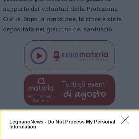
supporto dei volontari della Protezione
Civile. Dopo la rimozione, la croce è stata
depositata nel giardino del santuario.
Tutti gli eventi
di
agosto
Via Confalonieri, 5
Castronno
Leda Mocchetti
LegnanoNews -
Do Not Process My Personal
leda.mocchetti@legnanonews.com
Information
Noi di LegnanoNews abbiamo a cuore l'informazione del