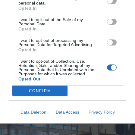
personal data.
Opted In
I want to opt-out of the Sale of my
Personal Data.
Opted In
I want to opt-out of processing my
Personal Data for Targeted Advertising.
Opted In
ECONOMIA
I want to opt-out of Collection, Use,
Retention, Sale, and/or Sharing of my
L’industria che resiste nell’Alto
Personal Data that Is Unrelated with the
Milanese. Spinta dal chimico-
Purposes for which it was collected.
Opted Out
plastico, ma l’export va ancora a
rilento
CONFIRM
Data Deletion
Data Access
Privacy Policy