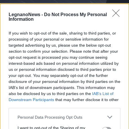
LegnanoNews -
Do Not Process My Personal
Information
If you wish to opt-out of the sale, sharing to third parties, or
processing of your personal or sensitive information for
targeted advertising by us, please use the below opt-out
section to confirm your selection. Please note that after your
EVENTI
opt-out request is processed you may continue seeing
Tra stelle, trekking ed
interest-based ads based on personal information utilized by
enogastronomia e notte di San
us or personal information disclosed to third parties prior to
Lorenzo. Dove vedere le stelle
your opt-out. You may separately opt-out of the further
cadenti in Lombardia
disclosure of your personal information by third parties on the
IAB’s list of downstream participants. This information may
also be disclosed by us to third parties on the
IAB’s List of
Downstream Participants
that may further disclose it to other
third parties.
Personal Data Processing Opt Outs
I want to opt-out of the Sharing of my