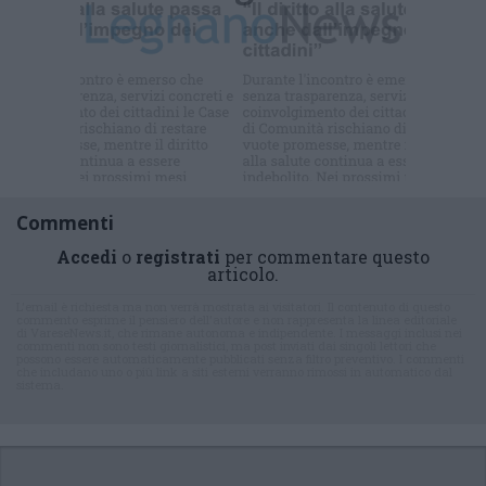
Commenti
Accedi
o
registrati
per commentare questo
articolo.
L'email è richiesta ma non verrà mostrata ai visitatori. Il contenuto di questo
commento esprime il pensiero dell'autore e non rappresenta la linea editoriale
di VareseNews.it, che rimane autonoma e indipendente. I messaggi inclusi nei
commenti non sono testi giornalistici, ma post inviati dai singoli lettori che
possono essere automaticamente pubblicati senza filtro preventivo. I commenti
che includano uno o più link a siti esterni verranno rimossi in automatico dal
sistema.