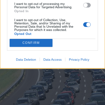
I want to opt-out of processing my
Personal Data for Targeted Advertising.
Opted In
I want to opt-out of Collection, Use,
Retention, Sale, and/or Sharing of my
Personal Data that Is Unrelated with the
Purposes for which it was collected.
ALTRE NOTIZIE DI PARABIAGO
Opted Out
CONFIRM
Data Deletion
Data Access
Privacy Policy