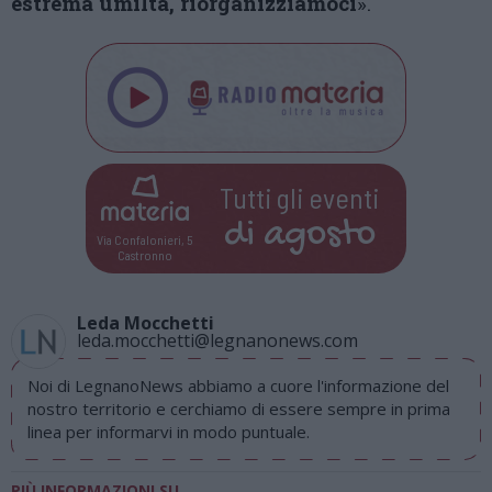
estrema umiltà, riorganizziamoci
».
Tutti gli eventi
di
agosto
Via Confalonieri, 5
Castronno
Leda Mocchetti
leda.mocchetti@legnanonews.com
Noi di LegnanoNews abbiamo a cuore l'informazione del
nostro territorio e cerchiamo di essere sempre in prima
linea per informarvi in modo puntuale.
PIÙ INFORMAZIONI SU