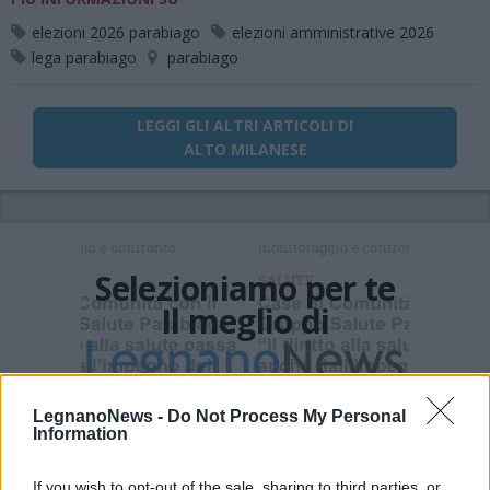
elezioni 2026 parabiago
elezioni amministrative 2026
lega parabiago
parabiago
LEGGI GLI ALTRI ARTICOLI DI
ALTO MILANESE
Selezioniamo per te
Il meglio di
Iscriviti alla
LegnanoNews -
Do Not Process My Personal
Information
newsletter
If you wish to opt-out of the sale, sharing to third parties, or