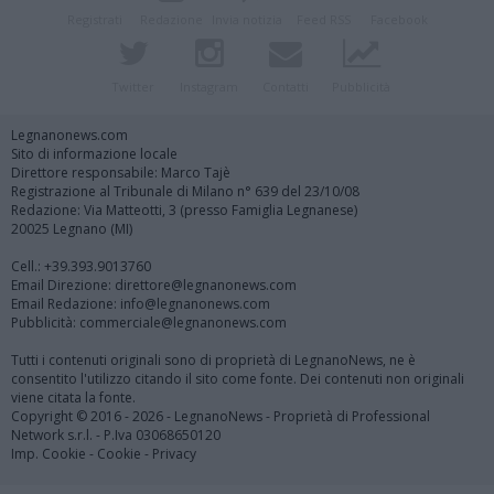
Registrati
Redazione
Invia notizia
Feed RSS
Facebook
Twitter
Instagram
Contatti
Pubblicità
Legnanonews.com
Sito di informazione locale
Direttore responsabile: Marco Tajè
Registrazione al Tribunale di Milano n° 639 del 23/10/08
Redazione: Via Matteotti, 3 (presso Famiglia Legnanese)
20025 Legnano (MI)
Cell.: +39.393.9013760
Email Direzione: direttore@legnanonews.com
Email Redazione: info@legnanonews.com
Pubblicità: commerciale@legnanonews.com
Tutti i contenuti originali sono di proprietà di LegnanoNews, ne è
consentito l'utilizzo citando il sito come fonte. Dei contenuti non originali
viene citata la fonte.
Copyright © 2016 - 2026 - LegnanoNews - Proprietà di Professional
Network s.r.l. - P.Iva 03068650120
Imp. Cookie
-
Cookie
-
Privacy