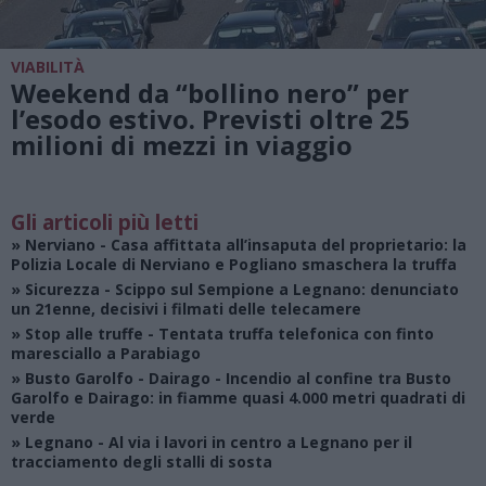
VIABILITÀ
Weekend da “bollino nero” per
l’esodo estivo. Previsti oltre 25
milioni di mezzi in viaggio
Gli articoli più letti
»
Nerviano
- Casa affittata all’insaputa del proprietario: la
Polizia Locale di Nerviano e Pogliano smaschera la truffa
»
Sicurezza
- Scippo sul Sempione a Legnano: denunciato
un 21enne, decisivi i filmati delle telecamere
»
Stop alle truffe
- Tentata truffa telefonica con finto
maresciallo a Parabiago
»
Busto Garolfo - Dairago
- Incendio al confine tra Busto
Garolfo e Dairago: in fiamme quasi 4.000 metri quadrati di
verde
»
Legnano
- Al via i lavori in centro a Legnano per il
tracciamento degli stalli di sosta