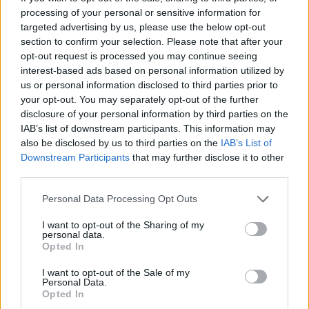
processing of your personal or sensitive information for
targeted advertising by us, please use the below opt-out
section to confirm your selection. Please note that after your
Commenti
opt-out request is processed you may continue seeing
Accedi
o
registrati
per commentare questo
interest-based ads based on personal information utilized by
articolo.
us or personal information disclosed to third parties prior to
L'email è richiesta ma non verrà mostrata ai visitatori. Il contenuto di questo
your opt-out. You may separately opt-out of the further
commento esprime il pensiero dell'autore e non rappresenta la linea editoriale
disclosure of your personal information by third parties on the
di VareseNews.it, che rimane autonoma e indipendente. I messaggi inclusi nei
commenti non sono testi giornalistici, ma post inviati dai singoli lettori che
IAB’s list of downstream participants. This information may
possono essere automaticamente pubblicati senza filtro preventivo. I commenti
che includano uno o più link a siti esterni verranno rimossi in automatico dal
also be disclosed by us to third parties on the
IAB’s List of
sistema.
Downstream Participants
that may further disclose it to other
third parties.
Personal Data Processing Opt Outs
I want to opt-out of the Sharing of my
personal data.
Opted In
I want to opt-out of the Sale of my
Personal Data.
Opted In