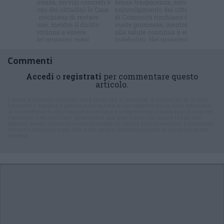
Commenti
Accedi
o
registrati
per commentare questo
articolo.
L'email è richiesta ma non verrà mostrata ai visitatori. Il contenuto di questo
commento esprime il pensiero dell'autore e non rappresenta la linea editoriale
di VareseNews.it, che rimane autonoma e indipendente. I messaggi inclusi nei
commenti non sono testi giornalistici, ma post inviati dai singoli lettori che
possono essere automaticamente pubblicati senza filtro preventivo. I commenti
che includano uno o più link a siti esterni verranno rimossi in automatico dal
sistema.