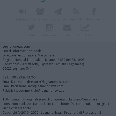
Registrati
Redazione
Invia notizia
Feed RSS
Facebook
Twitter
Instagram
Contatti
Pubblicità
Legnanonews.com
Sito di informazione locale
Direttore responsabile: Marco Tajè
Registrazione al Tribunale di Milano n° 639 del 23/10/08
Redazione: Via Matteotti, 3 (presso Famiglia Legnanese)
20025 Legnano (MI)
Cell.: +39.393.9013760
Email Direzione: direttore@legnanonews.com
Email Redazione: info@legnanonews.com
Pubblicità: commerciale@legnanonews.com
Tutti i contenuti originali sono di proprietà di LegnanoNews, ne è
consentito l'utilizzo citando il sito come fonte. Dei contenuti non originali
viene citata la fonte.
Copyright © 2016 - 2026 - LegnanoNews - Proprietà di Professional