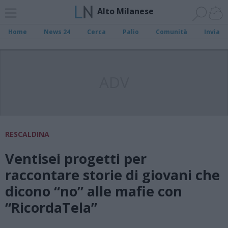
Alto Milanese
Home
News 24
Cerca
Palio
Comunità
Invia
ADV
RESCALDINA
Ventisei progetti per
raccontare storie di giovani che
dicono “no” alle mafie con
“RicordaTela”