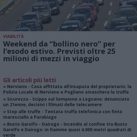
VIABILITÀ
Weekend da “bollino nero” per
l’esodo estivo. Previsti oltre 25
milioni di mezzi in viaggio
Gli articoli più letti
»
Nerviano
- Casa affittata all’insaputa del proprietario: la
Polizia Locale di Nerviano e Pogliano smaschera la truffa
»
Sicurezza
- Scippo sul Sempione a Legnano: denunciato
un 21enne, decisivi i filmati delle telecamere
»
Stop alle truffe
- Tentata truffa telefonica con finto
maresciallo a Parabiago
»
Busto Garolfo - Dairago
- Incendio al confine tra Busto
Garolfo e Dairago: in fiamme quasi 4.000 metri quadrati di
verde