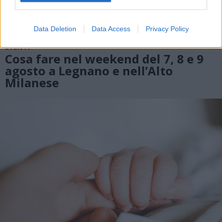
Data Deletion
Data Access
Privacy Policy
EVENTI
Cosa fare nel weekend del 7, 8 e 9
agosto a Legnano e nell’Alto
Milanese