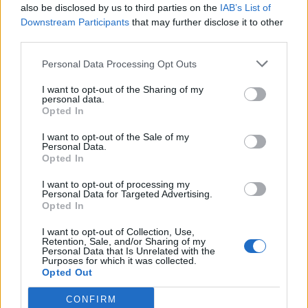
also be disclosed by us to third parties on the
IAB’s List of
Downstream Participants
that may further disclose it to other
third parties.
Personal Data Processing Opt Outs
VIABILITÀ
Weekend da “bollino nero” per
I want to opt-out of the Sharing of my
l’esodo estivo. Previsti oltre 25
personal data.
Opted In
milioni di mezzi in viaggio
I want to opt-out of the Sale of my
Personal Data.
Opted In
I want to opt-out of processing my
Personal Data for Targeted Advertising.
Opted In
I want to opt-out of Collection, Use,
Retention, Sale, and/or Sharing of my
Personal Data that Is Unrelated with the
Purposes for which it was collected.
Opted Out
CONFIRM