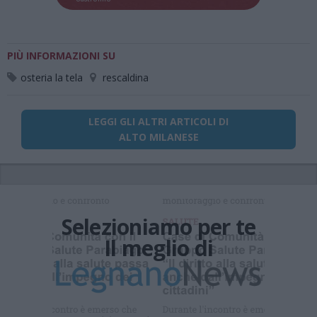
PIÙ INFORMAZIONI SU
osteria la tela
rescaldina
LEGGI GLI ALTRI ARTICOLI DI
ALTO MILANESE
Selezioniamo per te
Il meglio di
Iscriviti alla
newsletter