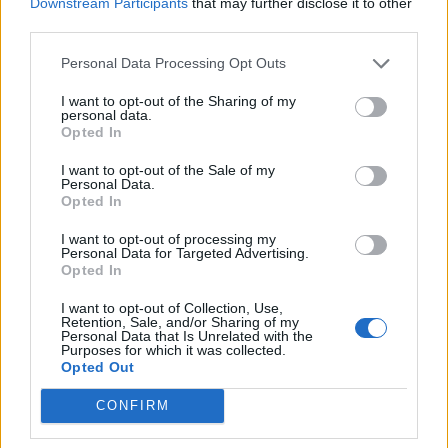
Downstream Participants
that may further disclose it to other
LEGGI GLI ALTRI ARTICOLI DI
third parties.
ALTO MILANESE
Personal Data Processing Opt Outs
I want to opt-out of the Sharing of my
personal data.
Opted In
Selezioniamo per te
I want to opt-out of the Sale of my
Personal Data.
Il meglio di
Opted In
I want to opt-out of processing my
Personal Data for Targeted Advertising.
Opted In
Iscriviti alla
I want to opt-out of Collection, Use,
newsletter
Retention, Sale, and/or Sharing of my
Personal Data that Is Unrelated with the
Purposes for which it was collected.
Opted Out
CONFIRM
Commenti