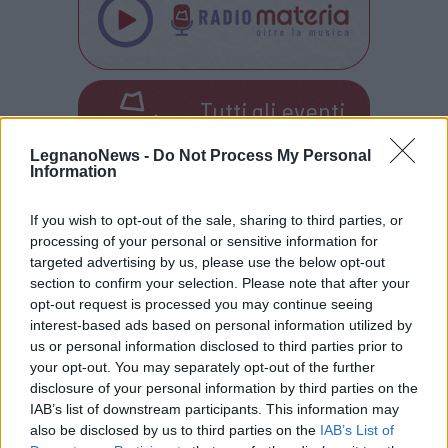
Tutti gli eventi
di
agosto
Via Confalonieri, 5
LegnanoNews -
Do Not Process My Personal
Castronno
Information
If you wish to opt-out of the sale, sharing to third parties, or
Redazione
info@legnanonews.com
processing of your personal or sensitive information for
targeted advertising by us, please use the below opt-out
Noi della redazione di LegnanoNews abbiamo a cuore
section to confirm your selection. Please note that after your
l'informazione del nostro territorio e cerchiamo di essere
opt-out request is processed you may continue seeing
sempre in prima linea per informarvi in modo puntuale.
interest-based ads based on personal information utilized by
us or personal information disclosed to third parties prior to
your opt-out. You may separately opt-out of the further
PIÙ INFORMAZIONI SU
disclosure of your personal information by third parties on the
osteria la tela
weeekend
rescaldina
IAB’s list of downstream participants. This information may
also be disclosed by us to third parties on the
IAB’s List of