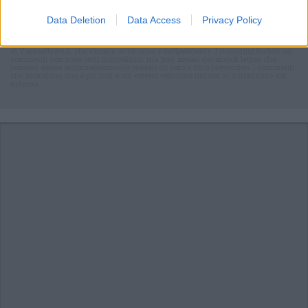
Accedi
o
registrati
per commentare questo
articolo.
Data Deletion
Data Access
Privacy Policy
L'email è richiesta ma non verrà mostrata ai visitatori. Il contenuto di questo
commento esprime il pensiero dell'autore e non rappresenta la linea editoriale
di VareseNews.it, che rimane autonoma e indipendente. I messaggi inclusi nei
commenti non sono testi giornalistici, ma post inviati dai singoli lettori che
possono essere automaticamente pubblicati senza filtro preventivo. I commenti
che includano uno o più link a siti esterni verranno rimossi in automatico dal
sistema.