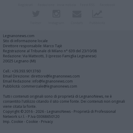
Registrati
Redazione
Invia notizia
Feed RSS
Facebook
Twitter
Instagram
Contatti
Pubblicità
Legnanonews.com
Sito di informazione locale
Direttore responsabile: Marco Tajè
Registrazione al Tribunale di Milano n° 639 del 23/10/08
Redazione: Via Matteotti, 3 (presso Famiglia Legnanese)
20025 Legnano (MI)
Cell.: +39.393.9013760
Email Direzione: direttore@legnanonews.com
Email Redazione: info@legnanonews.com
Pubblicità: commerciale@legnanonews.com
Tutti i contenuti originali sono di proprietà di LegnanoNews, ne è
consentito l'utilizzo citando il sito come fonte. Dei contenuti non originali
viene citata la fonte.
Copyright © 2016 - 2026 - LegnanoNews - Proprietà di Professional
Network s.r.l. - P.Iva 03068650120
Imp. Cookie
-
Cookie
-
Privacy