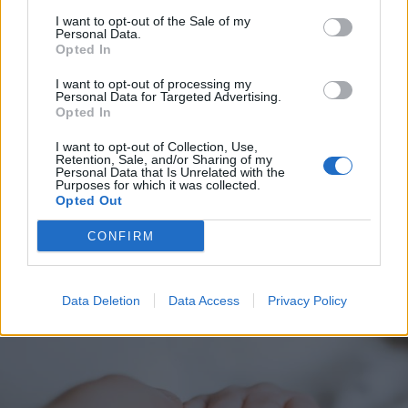
I want to opt-out of the Sale of my
Personal Data.
Opted In
I want to opt-out of processing my
Personal Data for Targeted Advertising.
Opted In
I want to opt-out of Collection, Use,
Retention, Sale, and/or Sharing of my
Personal Data that Is Unrelated with the
Purposes for which it was collected.
BUSTO GAROLFO - DAIRAGO
Opted Out
Incendio al confine tra Busto
Garolfo e Dairago: in fiamme quasi
CONFIRM
4.000 metri quadrati di verde
Data Deletion
Data Access
Privacy Policy