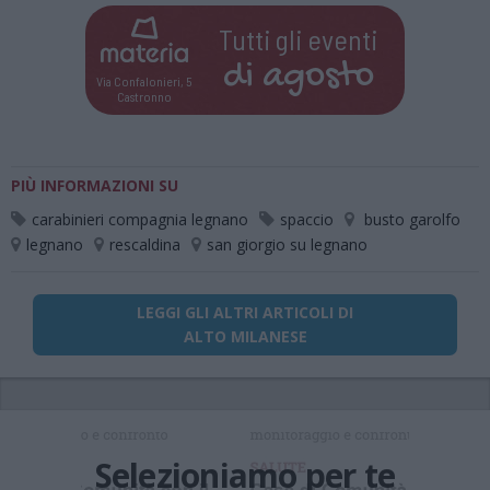
Tutti gli eventi
di
agosto
Via Confalonieri, 5
Castronno
PIÙ INFORMAZIONI SU
carabinieri compagnia legnano
spaccio
busto garolfo
legnano
rescaldina
san giorgio su legnano
LEGGI GLI ALTRI ARTICOLI DI
ALTO MILANESE
Selezioniamo per te