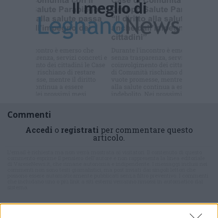
Il meglio di
Commenti
Accedi
o
registrati
per commentare questo
articolo.
L'email è richiesta ma non verrà mostrata ai visitatori. Il contenuto di questo
commento esprime il pensiero dell'autore e non rappresenta la linea editoriale
di VareseNews.it, che rimane autonoma e indipendente. I messaggi inclusi nei
commenti non sono testi giornalistici, ma post inviati dai singoli lettori che
possono essere automaticamente pubblicati senza filtro preventivo. I commenti
che includano uno o più link a siti esterni verranno rimossi in automatico dal
sistema.