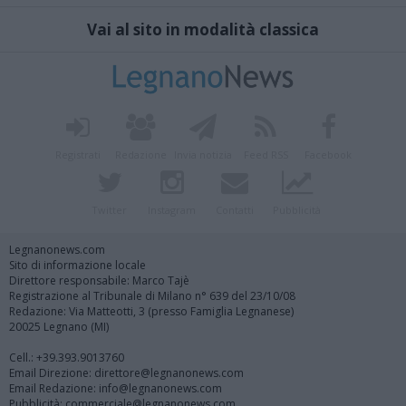
Vai al sito in modalità classica
Registrati
Redazione
Invia notizia
Feed RSS
Facebook
Twitter
Instagram
Contatti
Pubblicità
Legnanonews.com
Sito di informazione locale
Direttore responsabile: Marco Tajè
Registrazione al Tribunale di Milano n° 639 del 23/10/08
Redazione: Via Matteotti, 3 (presso Famiglia Legnanese)
20025 Legnano (MI)
Cell.: +39.393.9013760
Email Direzione: direttore@legnanonews.com
Email Redazione: info@legnanonews.com
Pubblicità: commerciale@legnanonews.com