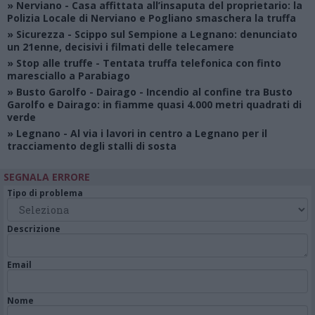
»
Nerviano
- Casa affittata all’insaputa del proprietario: la
Polizia Locale di Nerviano e Pogliano smaschera la truffa
»
Sicurezza
- Scippo sul Sempione a Legnano: denunciato
un 21enne, decisivi i filmati delle telecamere
»
Stop alle truffe
- Tentata truffa telefonica con finto
maresciallo a Parabiago
»
Busto Garolfo - Dairago
- Incendio al confine tra Busto
Garolfo e Dairago: in fiamme quasi 4.000 metri quadrati di
verde
»
Legnano
- Al via i lavori in centro a Legnano per il
tracciamento degli stalli di sosta
SEGNALA ERRORE
Tipo di problema
Descrizione
Email
Nome