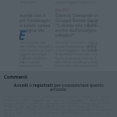
Selezioniamo per te
Il meglio di
Commenti
Accedi
o
registrati
per commentare questo
articolo.
L'email è richiesta ma non verrà mostrata ai visitatori. Il contenuto di questo
commento esprime il pensiero dell'autore e non rappresenta la linea editoriale
di VareseNews.it, che rimane autonoma e indipendente. I messaggi inclusi nei
commenti non sono testi giornalistici, ma post inviati dai singoli lettori che
possono essere automaticamente pubblicati senza filtro preventivo. I commenti
che includano uno o più link a siti esterni verranno rimossi in automatico dal
sistema.