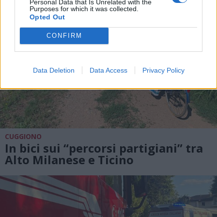
Personal Data that Is Unrelated with the
Purposes for which it was collected.
Opted Out
CONFIRM
Data Deletion
Data Access
Privacy Policy
CUGGIONO
In bici sui “percorsi partigiani” tra
Alto Milanese e Ticino