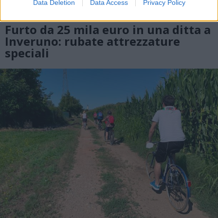
Data Deletion
Data Access
Privacy Policy
SICUREZZA
Furto da 25 mila euro in una ditta a
Inveruno: rubate attrezzature
speciali