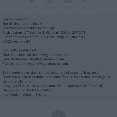
Twitter
Instagram
Contatti
Pubblicità
Legnanonews.com
Sito di informazione locale
Direttore responsabile: Marco Tajè
Registrazione al Tribunale di Milano n° 639 del 23/10/08
Redazione: Via Matteotti, 3 (presso Famiglia Legnanese)
20025 Legnano (MI)
Cell.: +39.393.9013760
Email Direzione: direttore@legnanonews.com
Email Redazione: info@legnanonews.com
Pubblicità: commerciale@legnanonews.com
Tutti i contenuti originali sono di proprietà di LegnanoNews, ne è
consentito l'utilizzo citando il sito come fonte. Dei contenuti non originali
viene citata la fonte.
Copyright © 2016 - 2026 - LegnanoNews - Proprietà di Professional
Network s.r.l. - P.Iva 03068650120
Imp. Cookie
-
Cookie
-
Privacy