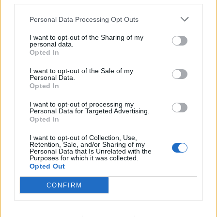
third parties.
PROTEZIONE CIVILE
Piano Metropolitano di Protezione
Personal Data Processing Opt Outs
Civile, incontro a Inveruno con
I want to opt-out of the Sharing of my
sindaci e amministratori dell’Alto
personal data.
Opted In
Milanese
I want to opt-out of the Sale of my
Personal Data.
Opted In
I want to opt-out of processing my
Personal Data for Targeted Advertising.
Opted In
I want to opt-out of Collection, Use,
Retention, Sale, and/or Sharing of my
Personal Data that Is Unrelated with the
Purposes for which it was collected.
Opted Out
CONFIRM